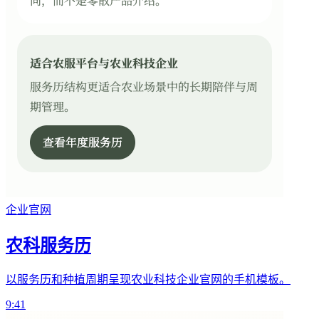
企业官网
农科服务历
以服务历和种植周期呈现农业科技企业官网的手机模板。
9:41