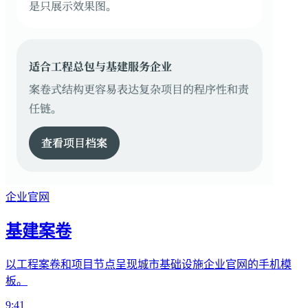
企业官网
基建案卷
以工程案卷和项目节点呈现城市基础设施企业官网的手机模
板。
9:41