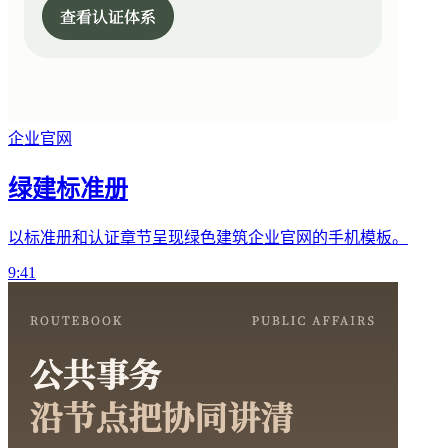
企业官网
绿建标准册
以标准册和认证章节呈现绿色建筑企业官网的手机模板。
9:41