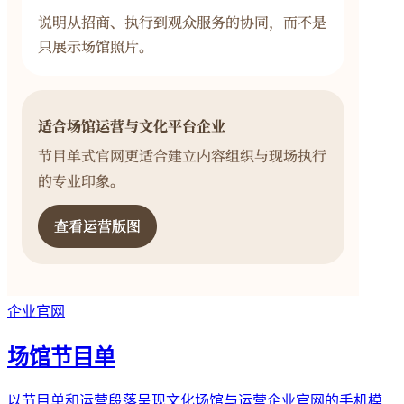
企业官网
场馆节目单
以节目单和运营段落呈现文化场馆与运营企业官网的手机模