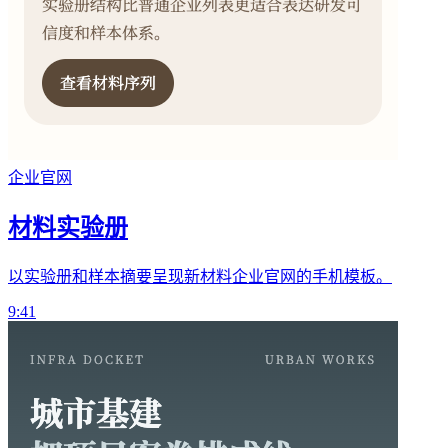
企业官网
材料实验册
以实验册和样本摘要呈现新材料企业官网的手机模板。
9:41