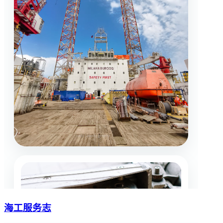
海工服务志