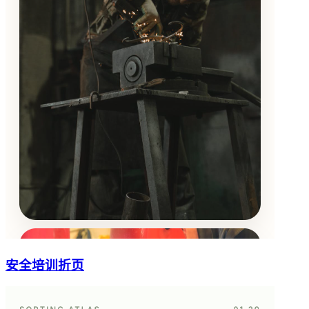
安全培训折页