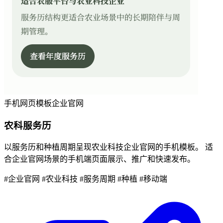
手机网页模板
企业官网
农科服务历
以服务历和种植周期呈现农业科技企业官网的手机模板。 适
合企业官网场景的手机端页面展示、推广和快速发布。
#企业官网
#农业科技
#服务周期
#种植
#移动端