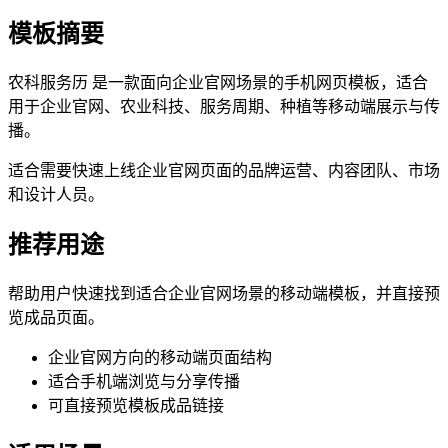
模板摘要
农科服务历 是一款面向企业官网场景的手机网页模板，适合
用于企业官网、农业科技、服务周期、种植等移动端展示与传
播。
适合需要快速上线企业官网页面的品牌运营、内容团队、市场
和设计人员。
推荐用途
帮助用户快速找到适合企业官网场景的移动端模板，并直接预
览成品页面。
企业官网方向的移动端页面结构
适合手机端浏览与分享传播
可直接预览模板成品链接