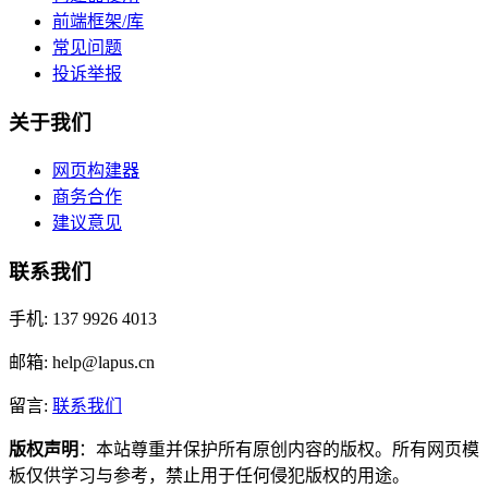
前端框架/库
常见问题
投诉举报
关于我们
网页构建器
商务合作
建议意见
联系我们
手机: 137 9926 4013
邮箱: help@lapus.cn
留言:
联系我们
版权声明
：本站尊重并保护所有原创内容的版权。所有网页模
板仅供学习与参考，禁止用于任何侵犯版权的用途。