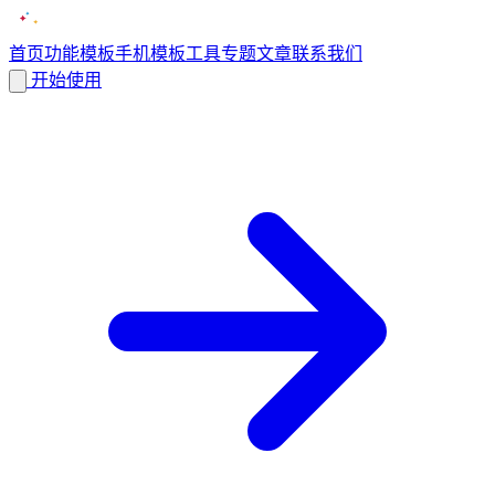
首页
功能
模板
手机模板
工具
专题
文章
联系我们
开始使用