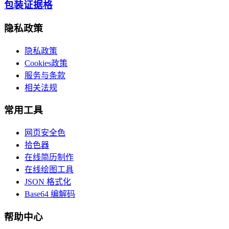
包装证据格
隐私政策
隐私政策
Cookies政策
服务与条款
相关法规
常用工具
网页安全色
拾色器
在线简历制作
在线绘图工具
JSON 格式化
Base64 编解码
帮助中心