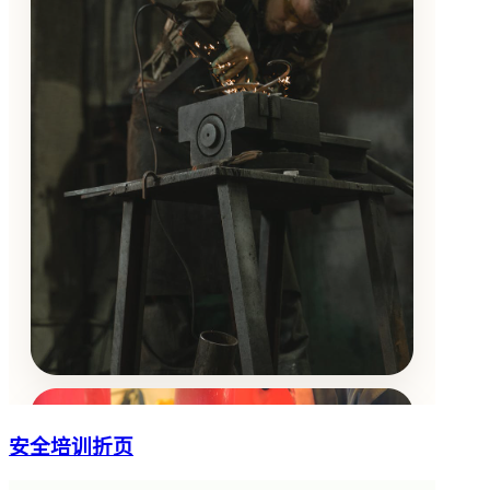
安全培训折页