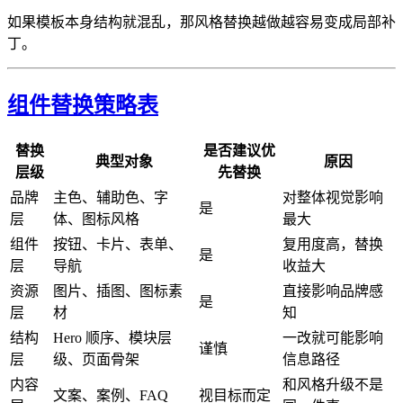
如果模板本身结构就混乱，那风格替换越做越容易变成局部补
丁。
组件替换策略表
替换
是否建议优
典型对象
原因
层级
先替换
品牌
主色、辅助色、字
对整体视觉影响
是
层
体、图标风格
最大
组件
按钮、卡片、表单、
复用度高，替换
是
层
导航
收益大
资源
图片、插图、图标素
直接影响品牌感
是
层
材
知
结构
Hero 顺序、模块层
一改就可能影响
谨慎
层
级、页面骨架
信息路径
内容
和风格升级不是
文案、案例、FAQ
视目标而定