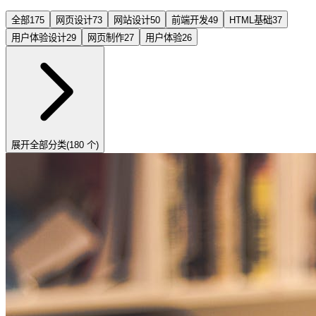
全部
175
网页设计
73
网站设计
50
前端开发
49
HTML基础
37
用户体验设计
29
网页制作
27
用户体验
26
展开全部分类
(180 个)