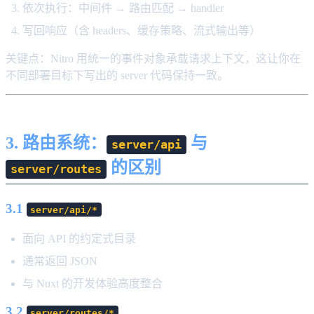
依次执行：中间件 → 路由匹配 → handler
写回响应（含 headers、缓存策略、流式输出等）
关键点：Nitro 用统一的事件对象承载请求上下文，这让你在
不同部署目标下写出的 server 代码保持一致。
3. 路由系统：
与
server/api
的区别
server/routes
3.1
server/api/*
面向 API 的约定式目录
通常返回 JSON
与 Nuxt 的开发体验高度整合
3.2
server/routes/*