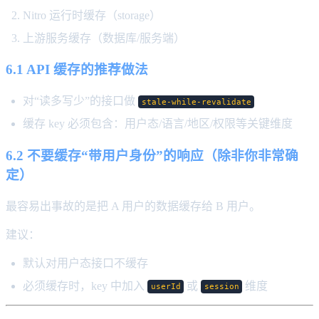
Nitro 运行时缓存（storage）
上游服务缓存（数据库/服务端）
6.1 API 缓存的推荐做法
对“读多写少”的接口做
stale-while-revalidate
缓存 key 必须包含：用户态/语言/地区/权限等关键维度
6.2 不要缓存“带用户身份”的响应（除非你非常确
定）
最容易出事故的是把 A 用户的数据缓存给 B 用户。
建议：
默认对用户态接口不缓存
必须缓存时，key 中加入
或
维度
userId
session