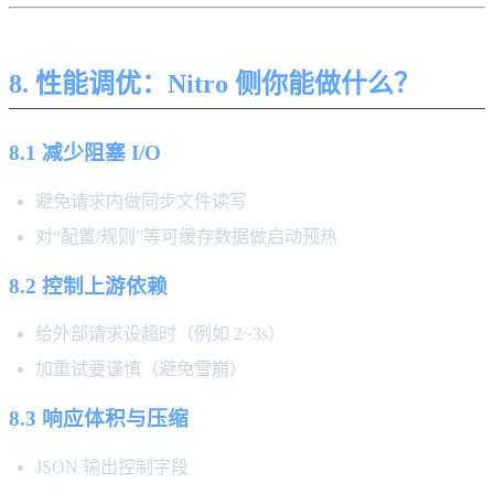
8. 性能调优：Nitro 侧你能做什么？
8.1 减少阻塞 I/O
避免请求内做同步文件读写
对“配置/规则”等可缓存数据做启动预热
8.2 控制上游依赖
给外部请求设超时（例如 2~3s）
加重试要谨慎（避免雪崩）
8.3 响应体积与压缩
JSON 输出控制字段