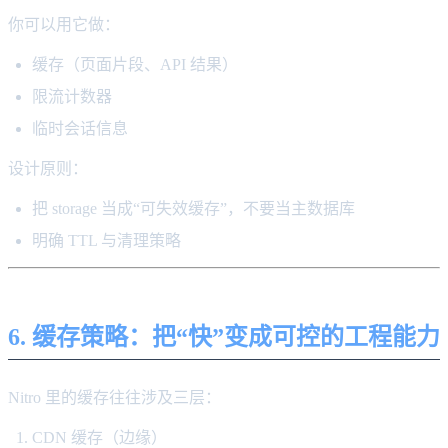
你可以用它做：
缓存（页面片段、API 结果）
限流计数器
临时会话信息
设计原则：
把 storage 当成“可失效缓存”，不要当主数据库
明确 TTL 与清理策略
6. 缓存策略：把“快”变成可控的工程能力
Nitro 里的缓存往往涉及三层：
CDN 缓存（边缘）