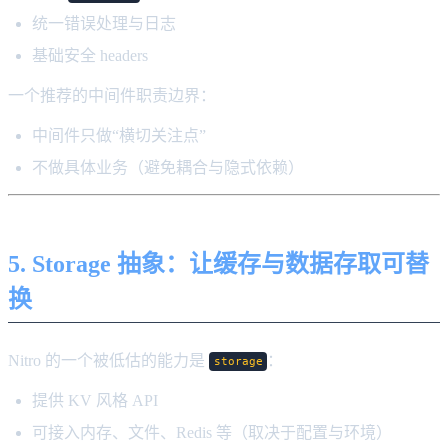
统一错误处理与日志
基础安全 headers
一个推荐的中间件职责边界：
中间件只做“横切关注点”
不做具体业务（避免耦合与隐式依赖）
5. Storage 抽象：让缓存与数据存取可替
换
Nitro 的一个被低估的能力是
：
storage
提供 KV 风格 API
可接入内存、文件、Redis 等（取决于配置与环境）