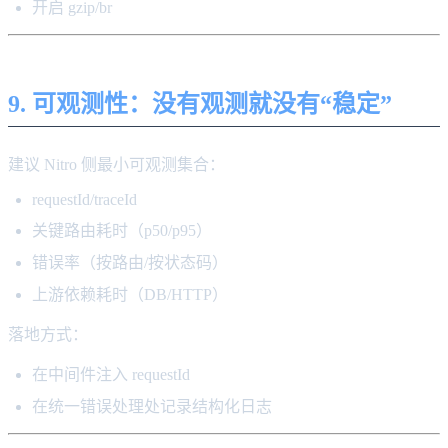
开启 gzip/br
9. 可观测性：没有观测就没有“稳定”
建议 Nitro 侧最小可观测集合：
requestId/traceId
关键路由耗时（p50/p95）
错误率（按路由/按状态码）
上游依赖耗时（DB/HTTP）
落地方式：
在中间件注入 requestId
在统一错误处理处记录结构化日志