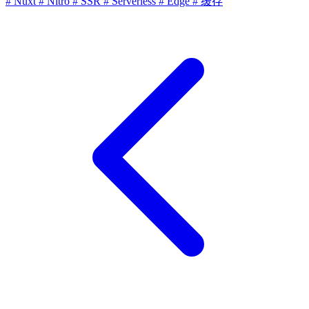
# Nuxt
# Nitro
# SSR
# Serverless
# Edge
# 缓存