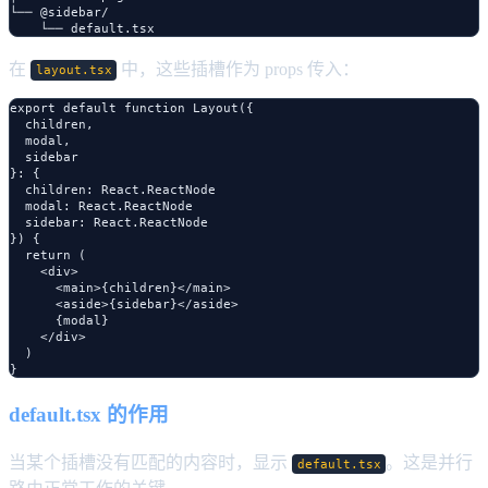
└── @sidebar/

在
中，这些插槽作为 props 传入：
layout.tsx
export default function Layout({

  children,

  modal,

  sidebar

}: {

  children: React.ReactNode

  modal: React.ReactNode

  sidebar: React.ReactNode

}) {

  return (

    <div>

      <main>{children}</main>

      <aside>{sidebar}</aside>

      {modal}

    </div>

  )

default.tsx 的作用
当某个插槽没有匹配的内容时，显示
。这是并行
default.tsx