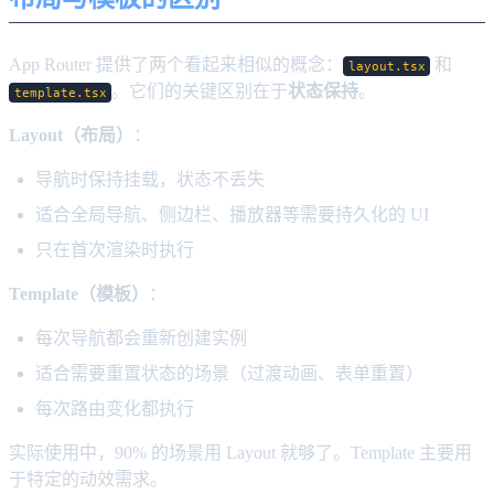
App Router 提供了两个看起来相似的概念：
和
layout.tsx
。它们的关键区别在于
状态保持
。
template.tsx
Layout（布局）
：
导航时保持挂载，状态不丢失
适合全局导航、侧边栏、播放器等需要持久化的 UI
只在首次渲染时执行
Template（模板）
：
每次导航都会重新创建实例
适合需要重置状态的场景（过渡动画、表单重置）
每次路由变化都执行
实际使用中，90% 的场景用 Layout 就够了。Template 主要用
于特定的动效需求。