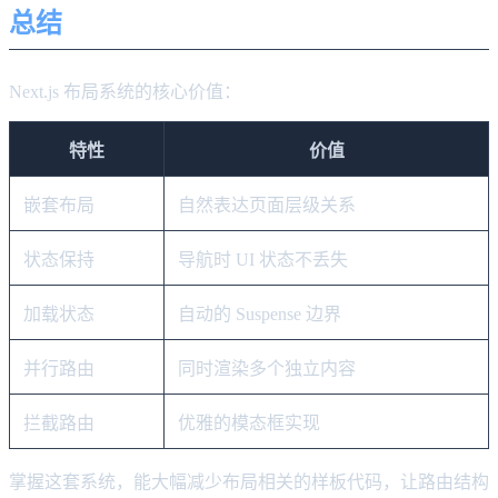
总结
Next.js 布局系统的核心价值：
特性
价值
嵌套布局
自然表达页面层级关系
状态保持
导航时 UI 状态不丢失
加载状态
自动的 Suspense 边界
并行路由
同时渲染多个独立内容
拦截路由
优雅的模态框实现
掌握这套系统，能大幅减少布局相关的样板代码，让路由结构