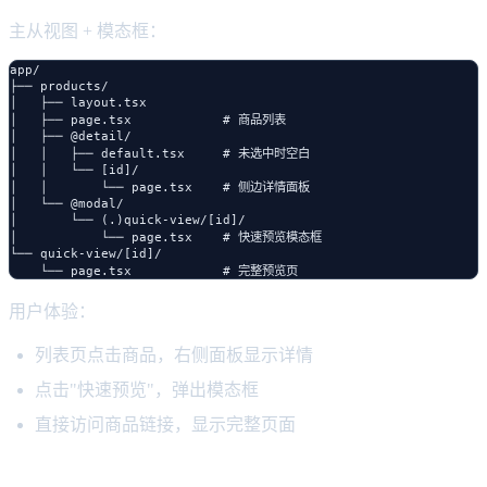
主从视图 + 模态框：
app/

├── products/

│   ├── layout.tsx

│   ├── page.tsx            # 商品列表

│   ├── @detail/

│   │   ├── default.tsx     # 未选中时空白

│   │   └── [id]/

│   │       └── page.tsx    # 侧边详情面板

│   └── @modal/

│       └── (.)quick-view/[id]/

│           └── page.tsx    # 快速预览模态框

└── quick-view/[id]/

用户体验：
列表页点击商品，右侧面板显示详情
点击"快速预览"，弹出模态框
直接访问商品链接，显示完整页面