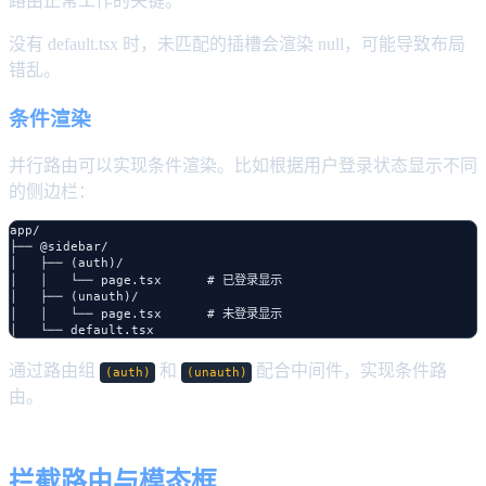
路由正常工作的关键。
没有 default.tsx 时，未匹配的插槽会渲染 null，可能导致布局
错乱。
条件渲染
并行路由可以实现条件渲染。比如根据用户登录状态显示不同
的侧边栏：
app/

├── @sidebar/

│   ├── (auth)/

│   │   └── page.tsx      # 已登录显示

│   ├── (unauth)/

│   │   └── page.tsx      # 未登录显示

通过路由组
和
配合中间件，实现条件路
(auth)
(unauth)
由。
拦截路由与模态框