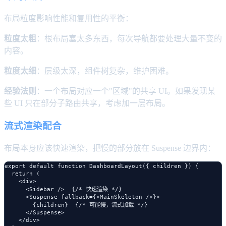
布局粒度影响性能和复用性的平衡：
粒度太粗
：根布局塞太多东西，每次导航都要处理大量不变的
内容。
粒度太细
：层级太深，组件树复杂，维护困难。
经验法则
：一个布局对应一个"区域"的共享 UI。如果发现某
些 UI 只在部分子路由共享，考虑加一层布局。
流式渲染配合
布局本身应该快速渲染，把慢的部分放在 Suspense 边界内：
export default function DashboardLayout({ children }) {

  return (

    <div>

      <Sidebar />  {/* 快速渲染 */}

      <Suspense fallback={<MainSkeleton />}>

        {children}  {/* 可能慢，流式加载 */}

      </Suspense>

    </div>
