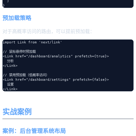
  )

预加载策略
对于高概率访问的路由，可以提前预加载：
import Link from 'next/link'

// 鼠标悬停时预加载

<Link href="/dashboard/analytics" prefetch={true}>

  分析

</Link>

// 禁用预加载（低概率访问）

<Link href="/dashboard/settings" prefetch={false}>

  设置

实战案例
案例：后台管理系统布局