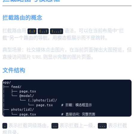
拦截路由的概念
拦截路由用
语法，可以在当前布局中"拦
(.)
(..)
(...)
截"另一个路由的导航，用模态框展示而不是跳转。
典型场景：社交媒体点击图片，在当前页面弹出大图预览，但
直接访问图片 URL 则显示完整的图片页面。
文件结构
app/

├── feed/

│   ├── page.tsx

│   └── @modal/

│       └── (.)photo/[id]/

│           └── page.tsx    # 拦截：模态框显示

├── photo/[id]/

表示拦截同级路由，
表示拦截上一级，
表示拦截
.
..
...
根目录。