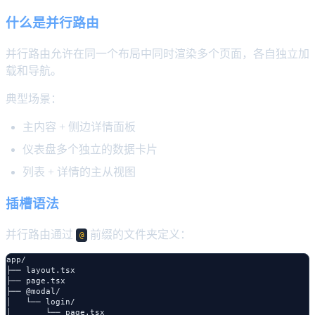
什么是并行路由
并行路由允许在同一个布局中同时渲染多个页面，各自独立加
载和导航。
典型场景：
主内容 + 侧边详情面板
仪表盘多个独立的数据卡片
列表 + 详情的主从视图
插槽语法
并行路由通过
前缀的文件夹定义：
@
app/

├── layout.tsx

├── page.tsx

├── @modal/

│   └── login/

│       └── page.tsx
