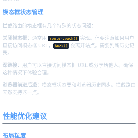
模态框状态管理
拦截路由的模态框有几个特殊的状态问题：
关闭模态框
：通常用
实现。但要注意如果用户
router.back()
直接访问模态框 URL，
会离开站点。需要判断历史记
back()
录。
深链接
：用户可以直接访问模态框 URL 或分享给他人。确保
这种情况下体验合理。
浏览器前进后退
：模态框状态要和浏览器历史同步。拦截路由
天然支持这一点。
性能优化建议
布局粒度