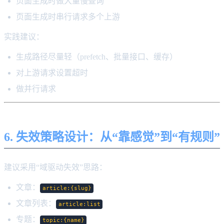
页面生成时做大量慢查询
页面生成时串行请求多个上游
实践建议：
生成路径尽量轻（prefetch、批量接口、缓存）
对上游请求设置超时
做并行请求
6. 失效策略设计：从“靠感觉”到“有规则”
建议采用“域驱动失效”思路：
文章：
article:{slug}
文章列表：
article:list
专题：
topic:{name}