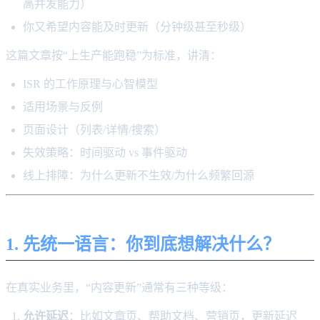
高并发能力）
你又希望内容能及时更新（分钟级甚至秒级）
这篇文章按“上生产能跑稳”为标准，讲清：
ISR 的工作原理与心智模型
适用场景与反例
页面设计（列表/详情/搜索）
失效策略：时间驱动 vs 事件驱动
线上排障：为什么更新不生效/为什么频繁回源
1. 先统一语言：你到底想解决什么？
在真实业务里，“内容更新”通常有三种等级：
允许延迟
：比如文章页、帮助文档、营销页，更新延迟