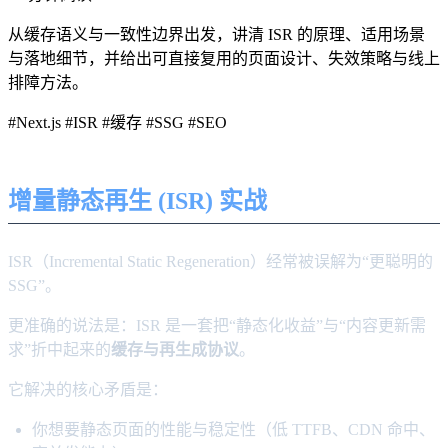
从缓存语义与一致性边界出发，讲清 ISR 的原理、适用场景
与落地细节，并给出可直接复用的页面设计、失效策略与线上
排障方法。
#Next.js
#ISR
#缓存
#SSG
#SEO
增量静态再生 (ISR) 实战
ISR（Incremental Static Regeneration）经常被误解为“更聪明的
SSG”。
更准确的说法是：ISR 是一套把“静态化收益”与“内容更新需
求”折中起来的
缓存与再生成协议
。
它解决的核心矛盾是：
你想要静态页面的性能与稳定性（低 TTFB、CDN 命中、