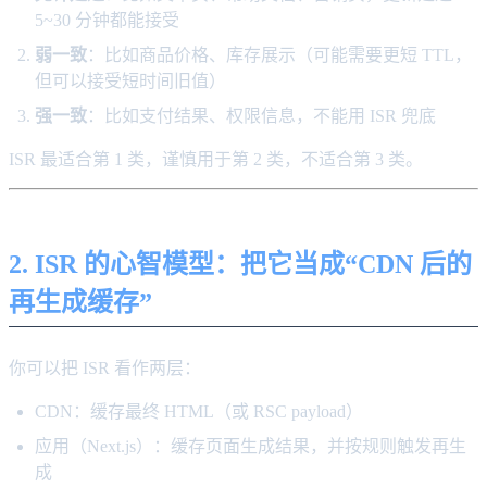
5~30 分钟都能接受
弱一致
：比如商品价格、库存展示（可能需要更短 TTL，
但可以接受短时间旧值）
强一致
：比如支付结果、权限信息，不能用 ISR 兜底
ISR 最适合第 1 类，谨慎用于第 2 类，不适合第 3 类。
2. ISR 的心智模型：把它当成“CDN 后的
再生成缓存”
你可以把 ISR 看作两层：
CDN：缓存最终 HTML（或 RSC payload）
应用（Next.js）：缓存页面生成结果，并按规则触发再生
成