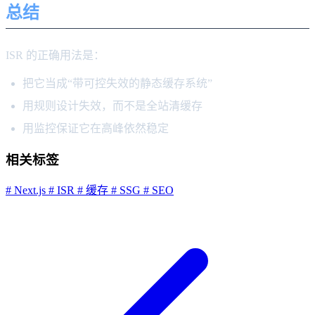
总结
ISR 的正确用法是：
把它当成“带可控失效的静态缓存系统”
用规则设计失效，而不是全站清缓存
用监控保证它在高峰依然稳定
相关标签
# Next.js
# ISR
# 缓存
# SSG
# SEO