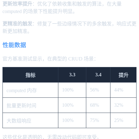
更新效率提升
：优化了依赖收集和触发的算法，在大量
computed 的场景下性能提升明显。
更精准的触发
：修复了一些边缘情况下的多余触发，响应式更
新更加精准。
性能数据
官方基准测试显示，在典型的 CRUD 场景：
3.3
3.4
指标
提升
100%
56%
44%
computed 内存
100%
68%
32%
批量更新时间
100%
75%
25%
大数组响应
这些优化是透明的，无需改动代码即可享受。