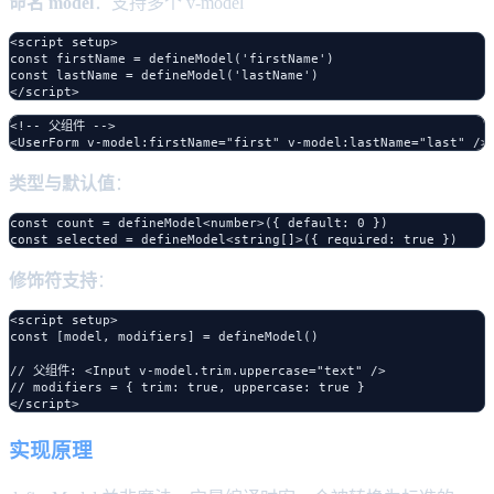
命名 model
：支持多个 v-model
<script setup>

const firstName = defineModel('firstName')

const lastName = defineModel('lastName')

<!-- 父组件 -->

类型与默认值
：
const count = defineModel<number>({ default: 0 })

修饰符支持
：
<script setup>

const [model, modifiers] = defineModel()

// 父组件: <Input v-model.trim.uppercase="text" />

// modifiers = { trim: true, uppercase: true }

实现原理