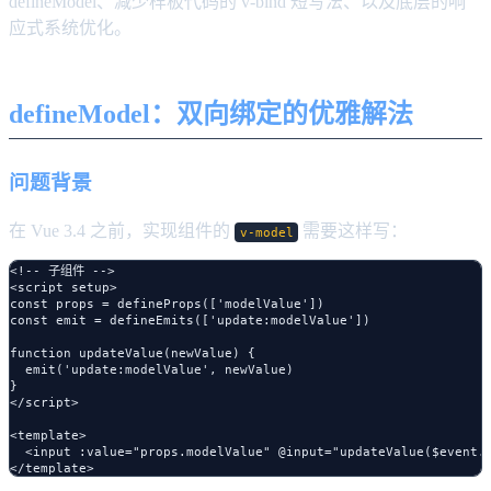
defineModel、减少样板代码的 v-bind 短写法、以及底层的响
应式系统优化。
defineModel：双向绑定的优雅解法
问题背景
在 Vue 3.4 之前，实现组件的
需要这样写：
v-model
<!-- 子组件 -->

<script setup>

const props = defineProps(['modelValue'])

const emit = defineEmits(['update:modelValue'])

function updateValue(newValue) {

  emit('update:modelValue', newValue)

}

</script>

<template>

  <input :value="props.modelValue" @input="updateValue($event.t