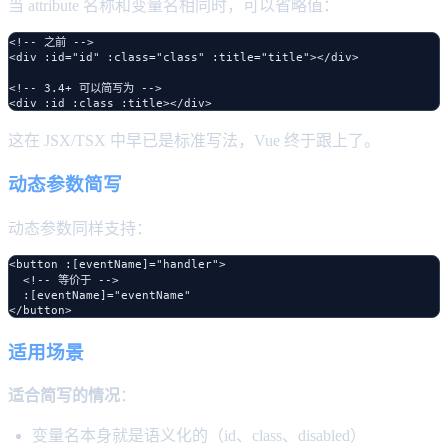
当 attribute 名称和变量名相同时，可以省略值：
<!-- 之前 -->

<div :id="id" :class="class" :title="title"></div>

<!-- 3.4+ 可以简写为 -->

这在 JSX/TSX 中早已是标准写法，Vue 终于跟上了。
动态参数简写
动态参数同样支持：
<button :[eventName]="handler">

  <!-- 等价于 -->

  :[eventName]="eventName"

适用场景
适合简写的情况
：
变量名本身就是语义化的（id、class、disabled）