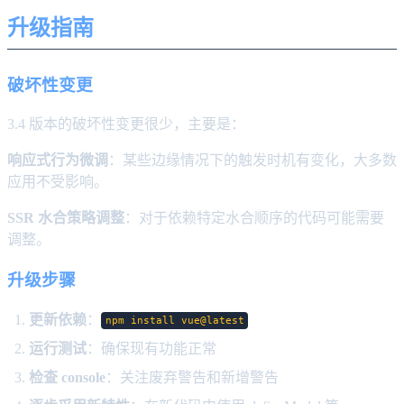
升级指南
破坏性变更
3.4 版本的破坏性变更很少，主要是：
响应式行为微调
：某些边缘情况下的触发时机有变化，大多数
应用不受影响。
SSR 水合策略调整
：对于依赖特定水合顺序的代码可能需要
调整。
升级步骤
更新依赖
：
npm install vue@latest
运行测试
：确保现有功能正常
检查 console
：关注废弃警告和新增警告