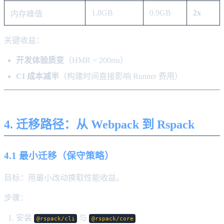
1.8GB
0.9GB
2x
内存峰值
关键收益：
开发体验质变
（HMR < 200ms）
CI 成本减半
（构建时间直接影响 Runner 费用）
4. 迁移路径：从 Webpack 到 Rspack
4.1 最小迁移（保守策略）
目标：用最小改动换取性能收益。
步骤：
安装
与
@rspack/cli
@rspack/core