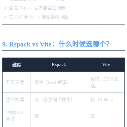
查看 Rspack 官方兼容性列表
在 GitHub Issues 搜索类似问题
9. Rspack vs Vite：什么时候选哪个？
Rspack
Vite
维度
极快（ESM 直
开发速度
极快（Rust 编译）
连）
生产构建
快（全量编译优化）
快（Rollup）
Webpack
高
低
兼容