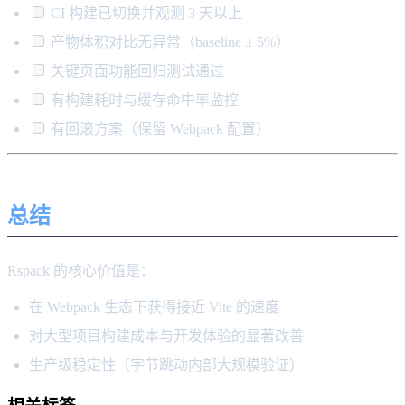
CI 构建已切换并观测 3 天以上
产物体积对比无异常（baseline ± 5%）
关键页面功能回归测试通过
有构建耗时与缓存命中率监控
有回滚方案（保留 Webpack 配置）
总结
Rspack 的核心价值是：
在 Webpack 生态下获得接近 Vite 的速度
对大型项目构建成本与开发体验的显著改善
生产级稳定性（字节跳动内部大规模验证）