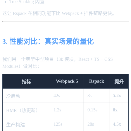
Tree Shaking 内置
这让 Rspack 在相同功能下比 Webpack + 插件链路更快。
3. 性能对比：真实场景的量化
我们用一个典型中型项目（3k 模块，React + TS + CSS
Modules）做对比：
Webpack 5
Rspack
指标
提升
42s
8s
5.2x
冷启动
1.2s
0.15s
8x
HMR（热更新）
125s
28s
4.5x
生产构建