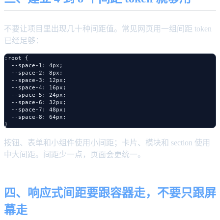
不要让项目里出现几十种间距值。常见网页用一组间距 token
已经足够：
:root {

  --space-1: 4px;

  --space-2: 8px;

  --space-3: 12px;

  --space-4: 16px;

  --space-5: 24px;

  --space-6: 32px;

  --space-7: 48px;

  --space-8: 64px;

按钮、表单和小组件使用小间距；卡片、模块和 section 使用
中大间距。间距少一点，页面会更统一。
四、响应式间距要跟容器走，不要只跟屏
幕走