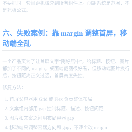
不要把同一套间距机械套到所有组件上。间距系统是范围，不
是死板公式。
六、失败案例：靠 margin 调整首屏，移
动端全乱
一个产品页为了让首屏文字“刚好居中”，给标题、按钮、图片
都加了不同的 margin。桌面端截图很好看，但移动端图片换行
后，按钮距离正文过远，首屏高度失控。
修复方法：
首屏父容器用 Grid 或 Flex 负责整体布局
文案组内部用 gap 控制标题、描述、按钮间距
图片和文案之间用布局容器 gap
移动端只调整容器方向和 gap，不逐个改 margin