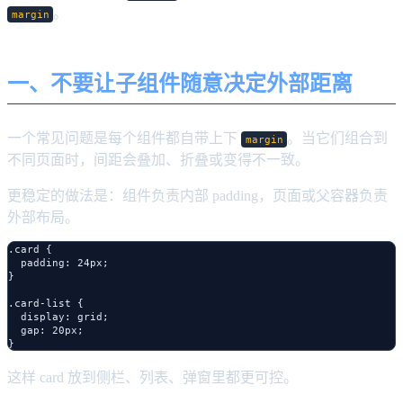
。
margin
一、不要让子组件随意决定外部距离
一个常见问题是每个组件都自带上下
。当它们组合到
margin
不同页面时，间距会叠加、折叠或变得不一致。
更稳定的做法是：组件负责内部 padding，页面或父容器负责
外部布局。
.card {

  padding: 24px;

}

.card-list {

  display: grid;

  gap: 20px;

这样 card 放到侧栏、列表、弹窗里都更可控。