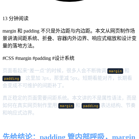
13 分钟阅读
margin 和 padding 不只是外边距与内边距。本文从网页制作场
景讲清间距系统、折叠、容器内外边界、响应式缩放和设计变
量的落地方法。
#CSS
#margin
#padding
#设计系统
页面看起来“差一点”的时候，很多人会不断微调
和
margin
：这里加 3px，那里减 5px。短期看能对齐，长期看
padding
会变成不可维护的间距补丁。
真正稳定的页面需要间距系统。本文讲的不是属性语法，而是
如何在真实网页制作里用
和
表达结构、节奏
margin
padding
和响应式边界。
先给结论：padding 管内部呼吸，margin