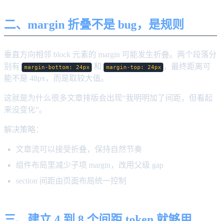
二、margin 折叠不是 bug，是规则
垂直方向相邻 block 元素的 margin 可能发生折叠。两个段落分
别有
和
，最终距离可
margin-bottom: 24px
margin-top: 24px
能不是 48px，而是取较大值。
这就是为什么很多文章排版会出现“我明明加了间距，但看起
来没变化”。
解决策略：
文章流可以接受折叠，保持自然节奏
组件布局里减少子项 margin，改用父级 gap
section 间距由页面布局统一控制
三、建立 4 到 8 个间距 token 就够用