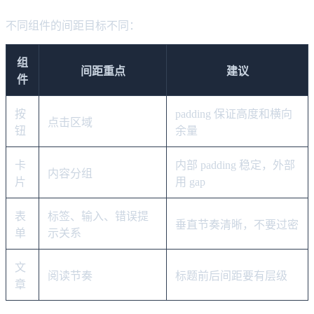
不同组件的间距目标不同：
组
间距重点
建议
件
按
padding 保证高度和横向
点击区域
钮
余量
卡
内部 padding 稳定，外部
内容分组
片
用 gap
表
标签、输入、错误提
垂直节奏清晰，不要过密
单
示关系
文
阅读节奏
标题前后间距要有层级
章