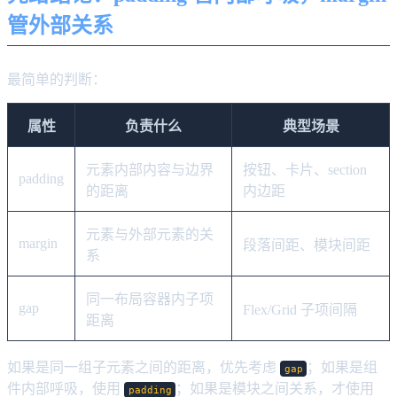
管外部关系
最简单的判断：
属性
负责什么
典型场景
元素内部内容与边界
按钮、卡片、section
padding
的距离
内边距
元素与外部元素的关
margin
段落间距、模块间距
系
同一布局容器内子项
gap
Flex/Grid 子项间隔
距离
如果是同一组子元素之间的距离，优先考虑
；如果是组
gap
件内部呼吸，使用
；如果是模块之间关系，才使用
padding