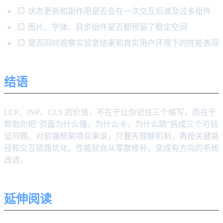
状态更新和副作用是否会在一次交互后波及过多组件
图片、字体、异步组件是否都预留了稳定空间
是否同时观察实验室结果和真实用户环境下的性能表现
结语
LCP、INP、CLS 的价值，不在于让你记住三个缩写，而在于
帮助你把“页面为什么慢、为什么卡、为什么跳”拆成三个可验
证问题。对前端框架项目来说，只要先理解机制，再按关键路
径和交互链路优化，性能就会从零散修补，变成有方向的系统
改进。
延伸阅读