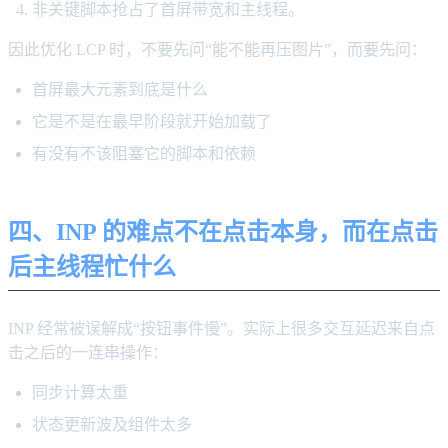
非关键脚本抢占了首屏带宽和主线程。
因此优化 LCP 时，不要先问“能不能再压图片”，而要先问：
首屏最大元素到底是什么
它是不是在最早阶段就开始加载了
有没有不该阻塞它的脚本和依赖
四、INP 的难点不在点击本身，而在点击
后主线程忙什么
INP 经常被误解成“按钮事件慢”。实际上很多交互延迟来自点
击之后的一连串操作：
同步计算太重
状态更新波及组件太多