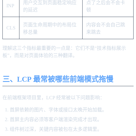
用户交互到页面稳定响应
点了之后会不会卡
INP
的延迟
顿
页面生命周期中的布局位
内容会不会自己跳
CLS
移总量
来跳去
理解这三个指标最重要的一点是：它们不是“技术指标展示
板”，而是对页面体验的三种翻译。
三、LCP 最常被哪些前端模式拖慢
在前端框架项目里，LCP 经常被以下问题影响：
首屏依赖的图片、字体或接口太晚开始加载。
首屏主内容必须等客户端渲染完成才出现。
组件树过深，关键内容被包在太多逻辑里。