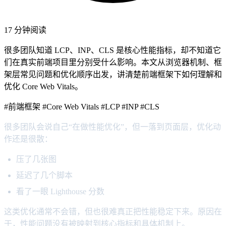
17 分钟阅读
很多团队知道 LCP、INP、CLS 是核心性能指标，却不知道它
们在真实前端项目里分别受什么影响。本文从浏览器机制、框
架层常见问题和优化顺序出发，讲清楚前端框架下如何理解和
优化 Core Web Vitals。
#前端框架
#Core Web Vitals
#LCP
#INP
#CLS
很多团队会说自己“在做性能优化”，但一落到页面层，优化动
作还是很散：
压了几张图
延迟了几个脚本
看了一眼 Lighthouse 分数
这类优化通常不会错，但也很难真正把性能稳定下来。原因在
于，性能问题没有被映射到核心指标和具体机制上。