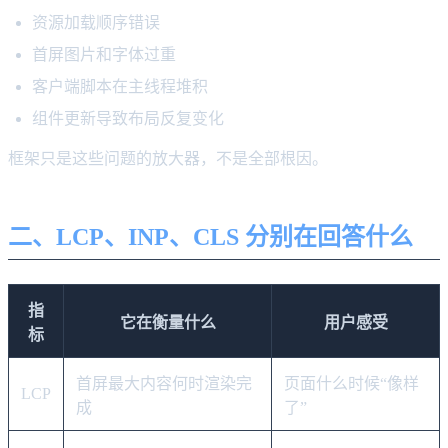
资源加载顺序错误
首屏图片和字体过重
客户端脚本在主线程堆积
组件更新导致布局反复变化
框架只是这些问题的放大器，不是全部根因。
二、LCP、INP、CLS 分别在回答什么
指
它在衡量什么
用户感受
标
首屏最大内容何时渲染完
页面什么时候“像样
LCP
成
了”