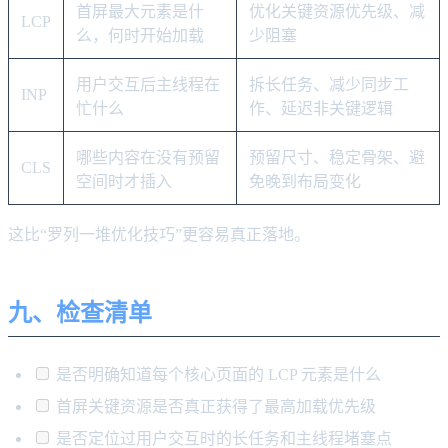
首屏最大元素是什
优化关键资源优先级、减
LCP
么，何时开始加载
少阻塞
用户交互后主线程在
拆长任务、减少同步工
INP
忙什么
作、延迟非关键逻辑
哪些内容在没有预留
预留尺寸、稳定骨架、避
CLS
空间时才插入
免晚到布局变化
这比“罗列一堆优化技巧”更容易真正落地。
九、检查清单
是否明确知道每个核心页面的 LCP 元素是什么
首屏关键资源是否真正获得了最高加载优先级
是否定位过用户交互时的长任务和主线程堵塞点