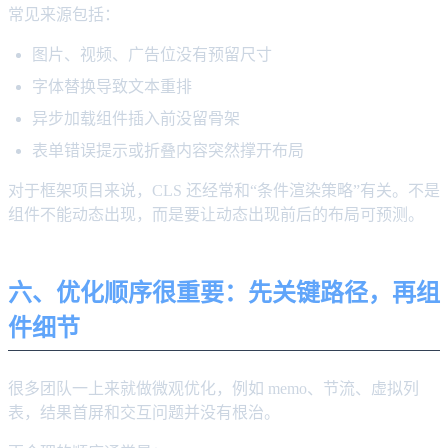
常见来源包括：
图片、视频、广告位没有预留尺寸
字体替换导致文本重排
异步加载组件插入前没留骨架
表单错误提示或折叠内容突然撑开布局
对于框架项目来说，CLS 还经常和“条件渲染策略”有关。不是
组件不能动态出现，而是要让动态出现前后的布局可预测。
六、优化顺序很重要：先关键路径，再组
件细节
很多团队一上来就做微观优化，例如 memo、节流、虚拟列
表，结果首屏和交互问题并没有根治。