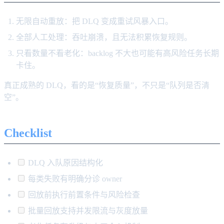
无限自动重放：把 DLQ 变成重试风暴入口。
全部人工处理：吞吐崩溃，且无法积累恢复规则。
只看数量不看老化：backlog 不大也可能有高风险任务长期
卡住。
真正成熟的 DLQ，看的是“恢复质量”，不只是“队列是否清
空”。
Checklist
DLQ 入队原因结构化
每类失败有明确分诊 owner
回放前执行前置条件与风险检查
批量回放支持并发限流与灰度放量