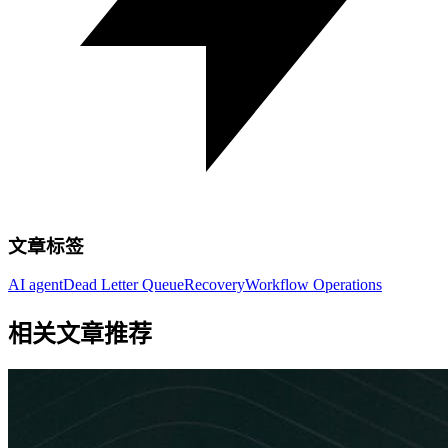
文章标签
AI agent
Dead Letter Queue
Recovery
Workflow Operations
相关文章推荐