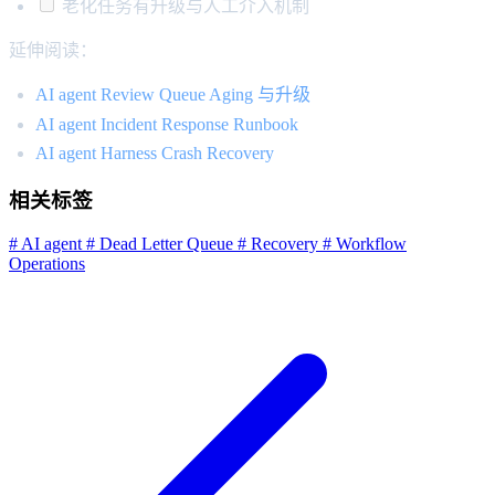
老化任务有升级与人工介入机制
延伸阅读：
AI agent Review Queue Aging 与升级
AI agent Incident Response Runbook
AI agent Harness Crash Recovery
相关标签
# AI agent
# Dead Letter Queue
# Recovery
# Workflow
Operations