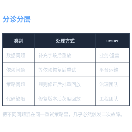
分诊分层
owner
类别
处理方式
数据问题
补充字段后重放
业务/运营
依赖问题
等依赖恢复后重试
平台运维
策略问题
规则修正后批量回放
治理团队
代码缺陷
修复版本后灰度回放
工程团队
把不同问题混在同一重试策略里，几乎必然触发二次故障。