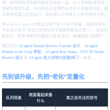
洞：低风险任务和高风险任务混在一起，SLA 快到的请求没
有被抬高优先级，长时间无人处理的任务也不会触发升级，最
后系统表面上仍在运行，实际吞吐已经被人工队列悄悄卡死。
所以 review queue 的真正问题不是 UI 好不好看，而是队列会
不会自己表达“现在已经老化到不能继续假装正常了”。没有这
层表达，所有待审任务最终只会变成同一类模糊的“处理中”。
建议配合
AI agent Human Review Console 设计
、
AI agent
Human in the Loop 审批
、
AI agent Run Status、ETA 与 Needs
Review 语义
和
AI agent 准入控制与配额闸门
一起看。
先别谈升级，先把“老化”定量化
表面看起来像
队列现象
真正该关注的信号
什么