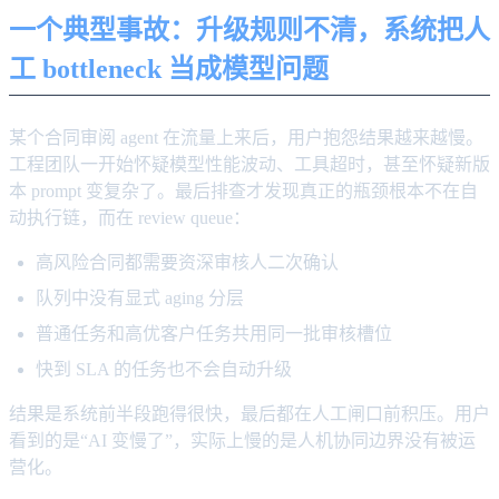
一个典型事故：升级规则不清，系统把人
工 bottleneck 当成模型问题
某个合同审阅 agent 在流量上来后，用户抱怨结果越来越慢。
工程团队一开始怀疑模型性能波动、工具超时，甚至怀疑新版
本 prompt 变复杂了。最后排查才发现真正的瓶颈根本不在自
动执行链，而在 review queue：
高风险合同都需要资深审核人二次确认
队列中没有显式 aging 分层
普通任务和高优客户任务共用同一批审核槽位
快到 SLA 的任务也不会自动升级
结果是系统前半段跑得很快，最后都在人工闸口前积压。用户
看到的是“AI 变慢了”，实际上慢的是人机协同边界没有被运
营化。