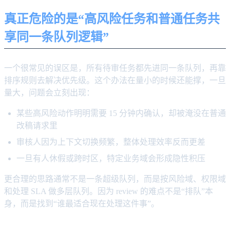
真正危险的是“高风险任务和普通任务共
享同一条队列逻辑”
一个很常见的误区是，所有待审任务都先进同一条队列，再靠
排序规则去解决优先级。这个办法在量小的时候还能撑，一旦
量大，问题会立刻出现：
某些高风险动作明明需要 15 分钟内确认，却被淹没在普通
改稿请求里
审核人因为上下文切换频繁，整体处理效率反而更差
一旦有人休假或跨时区，特定业务域会形成隐性积压
更合理的思路通常不是一条超级队列，而是按风险域、权限域
和处理 SLA 做多层队列。因为 review 的难点不是“排队”本
身，而是找到“谁最适合现在处理这件事”。