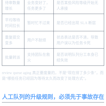
待审数量
业务变好了，
是否某些风险等级开始无
增长
任务更多了
人承接
平均等待
暂时忙不过来
是否已经出现 SLA 断层
时间拉长
重复提交
状态表达是否不清，导致
用户不耐烦
变多
用户误以为任务卡死
支持团队在救
是否说明队列分工本身已
批量转派
火
经失效
review queue aging 真正要度量的，不是“现在排了多少条”，而
是“哪些任务已经因为等待太久而改变了处理方式”。
人工队列的升级规则，必须先于事故存在