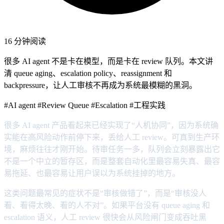
16 分钟阅读
很多 AI agent 不是卡在模型，而是卡在 review 队列。本文讲
清 queue aging、escalation policy、reassignment 和
backpressure，让人工审核不再成为系统最模糊的黑洞。
#AI agent
#Review Queue
#Escalation
#工程实践
很多 AI agent 产品看起来已经实现了“人机协同”，因为系统确
实能在高风险动作前停下来，丢给人工 review。可真到生产环
境，麻烦往往才刚开始。待审任务一多，队列会立刻暴露出它
不是一个中立的暂存区，而是整套自动化里最容易失真、最容
易拖延、也最容易让用户误以为系统挂掉的地方。
这类问题最常见的症状不是“审核做错了”，而是“审核没人
看、看得太晚、看的人不对”。如果平台没有 queue aging 和
escalation 语义，人工 review 很快会从风险闸门变成吞吐黑