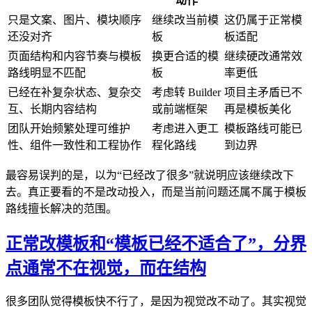
动作
只是文案、图片、模块顺序
继续改当前模
这仍属于正常模
还没对齐
板
板适配
页面结构和内容节奏与模板
换更合适的模
继续硬改通常效
路线明显不匹配
板
率更低
已经在补复杂状态、复杂交
考虑转 Builder
项目主矛盾已不
互、长期内容结构
或前端框架
再是模板美化
团队开始频繁处理可维护
考虑进入更工
模板路线可能已
性、组件一致性和工程协作
程化路线
到边界
最容易误判的是，以为“已经改了很多”就说明应该继续改下
去。真正要看的不是改动投入，而是当前问题还属不属于模板
路线擅长解决的范围。
正常改模板和“模板已经不适合了”，分界
点通常不在视觉，而在结构
很多团队觉得模板快不行了，是因为视觉改不动了。其实视觉