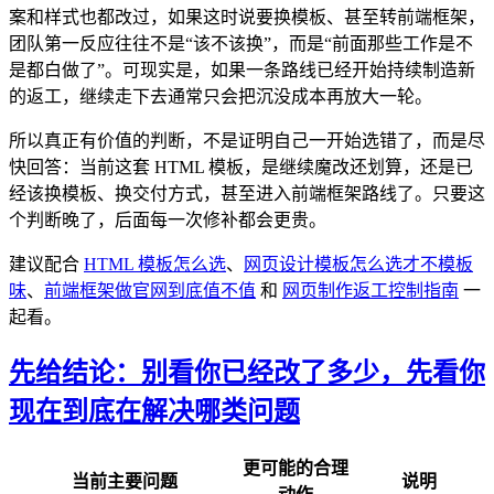
案和样式也都改过，如果这时说要换模板、甚至转前端框架，
团队第一反应往往不是“该不该换”，而是“前面那些工作是不
是都白做了”。可现实是，如果一条路线已经开始持续制造新
的返工，继续走下去通常只会把沉没成本再放大一轮。
所以真正有价值的判断，不是证明自己一开始选错了，而是尽
快回答：当前这套 HTML 模板，是继续魔改还划算，还是已
经该换模板、换交付方式，甚至进入前端框架路线了。只要这
个判断晚了，后面每一次修补都会更贵。
建议配合
HTML 模板怎么选
、
网页设计模板怎么选才不模板
味
、
前端框架做官网到底值不值
和
网页制作返工控制指南
一
起看。
先给结论：别看你已经改了多少，先看你
现在到底在解决哪类问题
更可能的合理
当前主要问题
说明