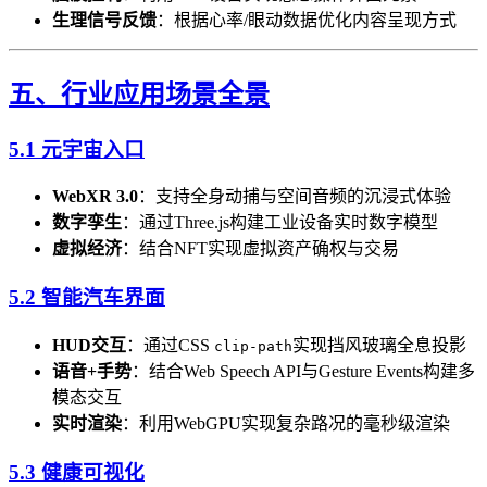
生理信号反馈
​：根据心率/眼动数据优化内容呈现方式
五、行业应用场景全景
5.1 元宇宙入口
WebXR 3.0
​：支持全身动捕与空间音频的沉浸式体验
数字孪生
​：通过Three.js构建工业设备实时数字模型
虚拟经济
​：结合NFT实现虚拟资产确权与交易
5.2 智能汽车界面
HUD交互
​：通过CSS
实现挡风玻璃全息投影
clip-path
语音+手势
​：结合Web Speech API与Gesture Events构建多
模态交互
实时渲染
​：利用WebGPU实现复杂路况的毫秒级渲染
5.3 健康可视化