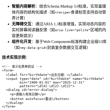
智能内容解析
​：结合Schema Markup 3.0标准，实现富媒
体内容的结构化描述（如
食谱标签支持自动营
<recipe>
养计算）
无障碍交互
​：通过ARIA 1.3标准增强，实现动态内容的
实时屏幕阅读器反馈（如
区域的内
aria-live="polite"
容更新提示）
组件化开发
​：基于Web Components标准构建企业级UI库
（如
封装复杂数据交互逻辑）
<my-data-grid>
技术实现示例
​：
<!-- 语义化表单验证 -->

<form>

  <label for="birthdate">出生日期：</label>

  <input type="date" id="birthdate" name="birthdate" 

         min="1900-01-01" max="2025-12-31"

         pattern="\d{4}-\d{2}-\d{2}">

  <dialog id="error-dialog">

    <p>请输入有效日期</p>

    <button autofocus>重试</button>

  </dialog>
