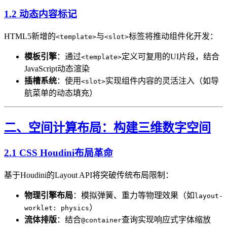
1.2 动态内容标记
HTML5新增的
与
标签将推动组件化开发：
<template>
<slot>
模板引擎
​：通过
定义可复用的UI片段，结合
<template>
JavaScript动态渲染
插槽系统
​：使用
实现组件内容的灵活注入（如导
<slot>
航菜单的动态填充）
二、空间计算布局：构建三维数字空间
2.1 CSS Houdini布局革命
基于Houdini的Layout API将突破传统布局限制：
物理引擎布局
​：模拟弹簧、重力等物理效果（如
layout-
）
worklet: physics
流体排版
​：结合
查询实现响应式字体缩放
@container