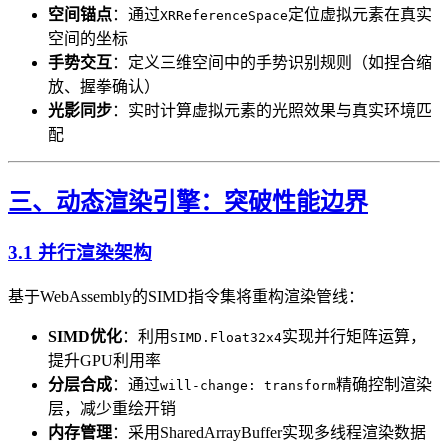
空间锚点
​：通过
定位虚拟元素在真实
XRReferenceSpace
空间的坐标
手势交互
​：定义三维空间中的手势识别规则（如捏合缩
放、握拳确认）
光影同步
​：实时计算虚拟元素的光照效果与真实环境匹
配
三、动态渲染引擎：突破性能边界
3.1 并行渲染架构
基于WebAssembly的SIMD指令集将重构渲染管线：
SIMD优化
​：利用
实现并行矩阵运算，
SIMD.Float32x4
提升GPU利用率
分层合成
​：通过
精确控制渲染
will-change: transform
层，减少重绘开销
内存管理
​：采用SharedArrayBuffer实现多线程渲染数据