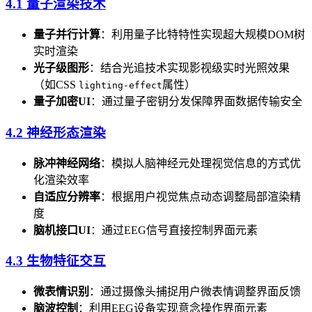
4.1 量子渲染技术
量子并行计算
​：利用量子比特特性实现超大规模DOM树
实时渲染
光子级图形
​：结合光追技术实现影视级实时光照效果
（如CSS
属性）
lighting-effect
量子加密UI
​：通过量子密钥分发保障界面数据传输安全
4.2 神经形态渲染
脉冲神经网络
​：模拟人脑神经元处理视觉信息的方式优
化渲染效率
自适应分辨率
​：根据用户视觉焦点动态调整局部渲染精
度
脑机接口UI
​：通过EEG信号直接控制界面元素
4.3 生物特征交互
微表情识别
​：通过摄像头捕捉用户微表情调整界面反馈
脑波控制
​：利用EEG设备实现意念操作界面元素