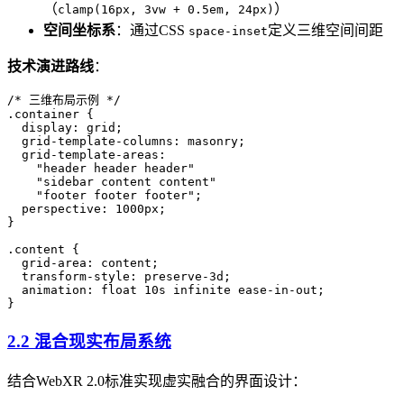
（
）
clamp(16px, 3vw + 0.5em, 24px)
空间坐标系
​：通过CSS
定义三维空间间距
space-inset
技术演进路线
​：
/* 三维布局示例 */

.container {

  display: grid;

  grid-template-columns: masonry;

  grid-template-areas: 

    "header header header"

    "sidebar content content"

    "footer footer footer";

  perspective: 1000px;

}

.content {

  grid-area: content;

  transform-style: preserve-3d;

  animation: float 10s infinite ease-in-out;

2.2 混合现实布局系统
结合WebXR 2.0标准实现虚实融合的界面设计：