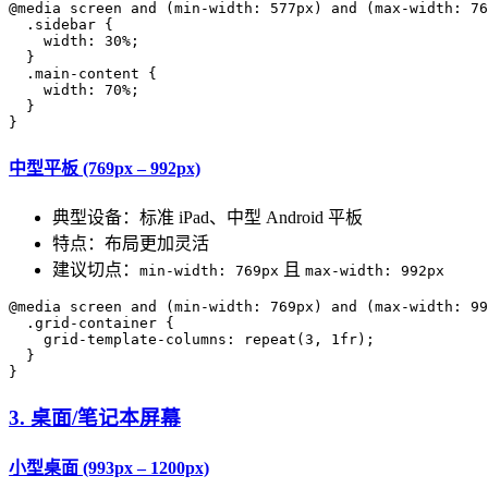
@media screen and (min-width: 577px) and (max-width: 76
  .sidebar {

    width: 30%;

  }

  .main-content {

    width: 70%;

  }

中型平板 (769px – 992px)
典型设备：标准 iPad、中型 Android 平板
特点：布局更加灵活
建议切点：
且
min-width: 769px
max-width: 992px
@media screen and (min-width: 769px) and (max-width: 99
  .grid-container {

    grid-template-columns: repeat(3, 1fr);

  }

3. 桌面/笔记本屏幕
小型桌面 (993px – 1200px)