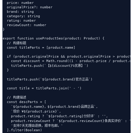
  price: number

  originalPrice?: number

  brand: string

  category: string

  rating: number

  reviewCount: number

}

export function useProductSeo(product: Product) {

  // 构建标题

  const titleParts = [product.name]

  if (product.originalPrice && product.originalPrice > product.
    const discount = Math.round((1 - product.price / product.or
    titleParts.push(`【${discount}%优惠】`)

  }

  titleParts.push(`${product.brand}官方正品`)

  const title = titleParts.join(' - ')

  // 构建描述

  const descParts = [

    `${product.name}，${product.brand}品牌正品`,

    `现价 ¥${product.price}`,

    product.rating ? `${product.rating}分好评` : '',

    product.reviewCount ? `${product.reviewCount}条真实评价` : ''
    '支持7天无理由退换，顺丰包邮。'

  ].filter(Boolean)
