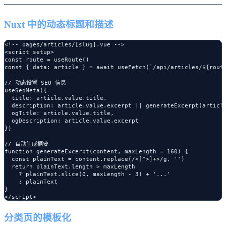
Nuxt 中的动态标题和描述
<!-- pages/articles/[slug].vue -->

<script setup>

const route = useRoute()

const { data: article } = await useFetch(`/api/articles/${route
// 动态设置 SEO 信息

useSeoMeta({

  title: article.value.title,

  description: article.value.excerpt || generateExcerpt(article
  ogTitle: article.value.title,

  ogDescription: article.value.excerpt

})

// 自动生成摘要

function generateExcerpt(content, maxLength = 160) {

  const plainText = content.replace(/<[^>]+>/g, '')

  return plainText.length > maxLength 

    ? plainText.slice(0, maxLength - 3) + '...'

    : plainText

}

分类页的模板化