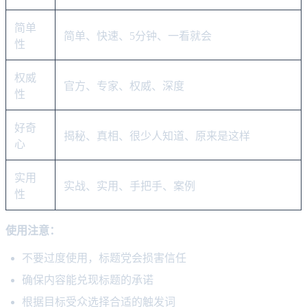
简单
简单、快速、5分钟、一看就会
性
权威
官方、专家、权威、深度
性
好奇
揭秘、真相、很少人知道、原来是这样
心
实用
实战、实用、手把手、案例
性
使用注意：
不要过度使用，标题党会损害信任
确保内容能兑现标题的承诺
根据目标受众选择合适的触发词