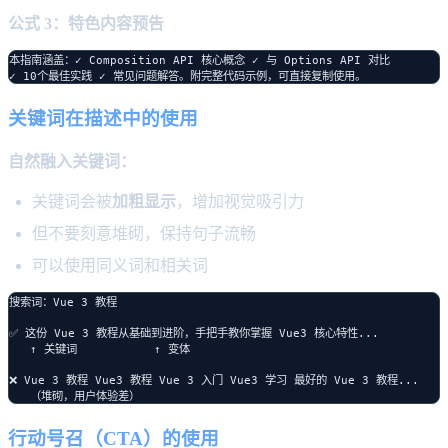
公式 3：特色内容预告
本指南涵盖：✓ Composition API 核心概念 ✓ 与 Options API 对比

关键词在描述中的使用
自然融入关键词：
关键词会被
加粗显示
，增加视觉吸引力
但不要刻意堆砌，保持句子流畅
可以使用同义词和相关词
搜索词：Vue 3 教程

✅ 这份 Vue 3 教程从基础到进阶，手把手教你掌握 Vue3 核心特性...

   ↑ 关键词           ↑ 变体

❌ Vue 3 教程 Vue3 教程 Vue 3 入门 Vue3 学习 最好的 Vue 3 教程...

行动号召（CTA）的使用