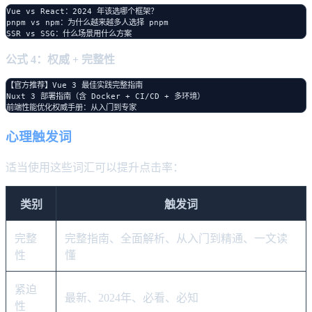
Vue vs React：2024 年该选哪个框架？

pnpm vs npm：为什么越来越多人选择 pnpm

公式 4：权威 + 完整性
【官方推荐】Vue 3 最佳实践完整指南

Nuxt 3 部署指南（含 Docker + CI/CD + 多环境）

心理触发词
适当使用这些词汇可以提升点击率：
类别
触发词
完整
完整指南、全面解析、从入门到精通、一文读
性
懂
紧迫
最新、2024年、必看、必知
性