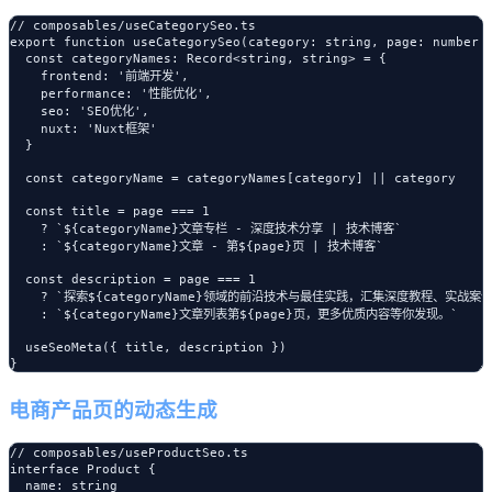
// composables/useCategorySeo.ts

export function useCategorySeo(category: string, page: number =
  const categoryNames: Record<string, string> = {

    frontend: '前端开发',

    performance: '性能优化',

    seo: 'SEO优化',

    nuxt: 'Nuxt框架'

  }

  const categoryName = categoryNames[category] || category

  const title = page === 1

    ? `${categoryName}文章专栏 - 深度技术分享 | 技术博客`

    : `${categoryName}文章 - 第${page}页 | 技术博客`

  const description = page === 1

    ? `探索${categoryName}领域的前沿技术与最佳实践，汇集深度教程、实战
    : `${categoryName}文章列表第${page}页，更多优质内容等你发现。`

  useSeoMeta({ title, description })

电商产品页的动态生成
// composables/useProductSeo.ts

interface Product {

  name: string
