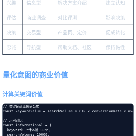
兴趣
信息型
解决方案介绍
建立认知
评估
商业调查
对比评测
影响决策
决策
交易型
产品页、定价
促成转化
忠诚
导航型
帮助文档、社区
保持黏性
量化意图的商业价值
计算关键词价值
// 关键词商业价值公式

const keywordValue = searchVolume × CTR × conversionRate × avgO
// 示例对比

const informational = {

  keyword: "什么是 CRM",

  searchVolume: 10000,
