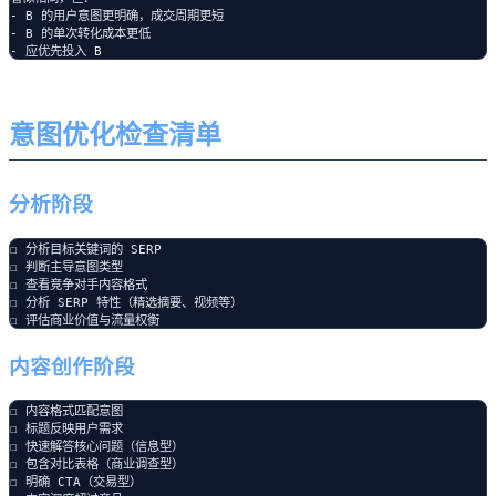
- B 的用户意图更明确，成交周期更短

- B 的单次转化成本更低

意图优化检查清单
分析阶段
☐ 分析目标关键词的 SERP

☐ 判断主导意图类型

☐ 查看竞争对手内容格式

☐ 分析 SERP 特性（精选摘要、视频等）

内容创作阶段
☐ 内容格式匹配意图

☐ 标题反映用户需求

☐ 快速解答核心问题（信息型）

☐ 包含对比表格（商业调查型）

☐ 明确 CTA（交易型）
