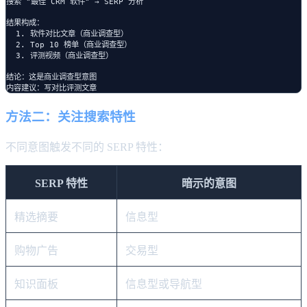
搜索 "最佳 CRM 软件" → SERP 分析

结果构成：

  1. 软件对比文章（商业调查型）

  2. Top 10 榜单（商业调查型）

  3. 评测视频（商业调查型）

结论：这是商业调查型意图

方法二：关注搜索特性
不同意图触发不同的 SERP 特性：
SERP 特性
暗示的意图
精选摘要
信息型
购物广告
交易型
知识面板
信息型或导航型