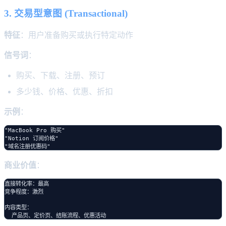
3. 交易型意图 (Transactional)
特征
：用户准备购买或执行特定动作
信号词
：
购买、下载、注册、预订
多少钱、价格、优惠、折扣
示例
：
"MacBook Pro 购买"

"Notion 订阅价格"

商业价值
：
直接转化率：最高

竞争程度：激烈

内容类型：
