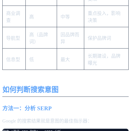
商业调
重点投入，影响
高
中等
查
决策
高（品牌
因品牌而
导航型
保护品牌词
词）
异
长期建设，品牌
信息型
低
最大
曝光
如何判断搜索意图
方法一：分析 SERP
Google 的搜索结果就是意图的最佳指示器：