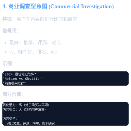
4. 商业调查型意图 (Commercial Investigation)
特征
：用户在购买前进行比较和研究
信号词
：
最好、推荐、评测、对比
vs、哪个好、排名、top
示例
：
"2024 最佳笔记软件"

"Notion vs Obsidian"

商业价值
：
转化潜力：高（处于购买决策期）

内容机会：大（影响用户决策）

内容类型：
