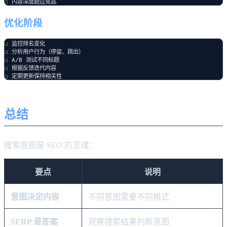
优化阶段
☐ 监控排名变化

☐ 分析用户行为（停留、跳出）

☐ A/B 测试不同标题

☐ 根据反馈迭代内容

总结
搜索意图是 SEO 的灵魂：
要点
说明
意图决定内容
不同意图需要不同格式
SERP 是答案
观察搜索结果判断意图