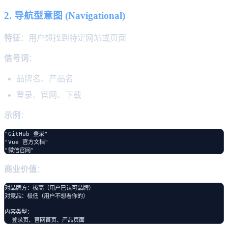
2. 导航型意图 (Navigational)
特征
：用户想找到特定网站或页面
信号词
：
品牌名、产品名
登录、官网、下载
示例
：
"GitHub 登录"

"Vue 官方文档"

商业价值
：
对品牌方：极高（用户已认可品牌）

对竞品：极低（用户不想看你的）

内容类型：
