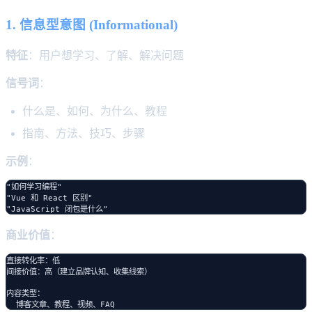
1. 信息型意图 (Informational)
特征
：用户想学习、了解、解决问题
信号词
：
什么是、如何、为什么、教程
指南、方法、技巧、步骤
示例
：
"如何学习编程"

"Vue 和 React 区别"

商业价值
：
直接转化率：低

间接价值：高（建立品牌认知、收集线索）

内容类型：
