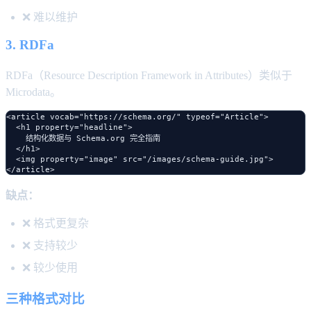
❌ 难以维护
3. RDFa
RDFa（Resource Description Framework in Attributes）类似于
Microdata。
<article vocab="https://schema.org/" typeof="Article">

  <h1 property="headline">

    结构化数据与 Schema.org 完全指南

  </h1>

  <img property="image" src="/images/schema-guide.jpg">

缺点：
❌ 格式更复杂
❌ 支持较少
❌ 较少使用
三种格式对比