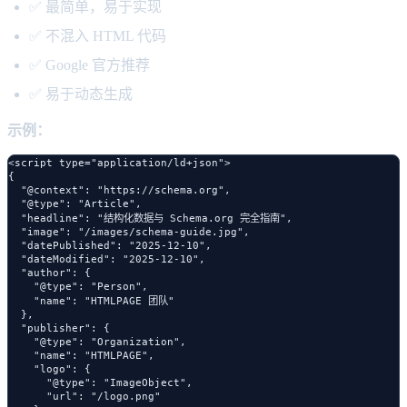
✅ 最简单，易于实现
✅ 不混入 HTML 代码
✅ Google 官方推荐
✅ 易于动态生成
示例：
<script type="application/ld+json">

{

  "@context": "https://schema.org",

  "@type": "Article",

  "headline": "结构化数据与 Schema.org 完全指南",

  "image": "/images/schema-guide.jpg",

  "datePublished": "2025-12-10",

  "dateModified": "2025-12-10",

  "author": {

    "@type": "Person",

    "name": "HTMLPAGE 团队"

  },

  "publisher": {

    "@type": "Organization",

    "name": "HTMLPAGE",

    "logo": {

      "@type": "ImageObject",

      "url": "/logo.png"
