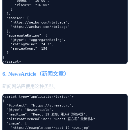
      "opens": "10:00",

      "closes": "16:00"

    }

  ],

  "sameAs": [

    "https://weibo.com/htmlpage",

    "https://wechat.com/htmlpage"

  ],

  "aggregateRating": {

    "@type": "AggregateRating",

    "ratingValue": "4.7",

    "reviewCount": 156

  }

}

6. NewsArticle（新闻文章）
新闻网站应使用这种类型。
<script type="application/ld+json">

{

  "@context": "https://schema.org",

  "@type": "NewsArticle",

  "headline": "React 19 发布，引入新的编译器",

  "alternativeHeadline": "React 官方发布最新版本",

  "image": [

    "https://example.com/react-19-news.jpg"
