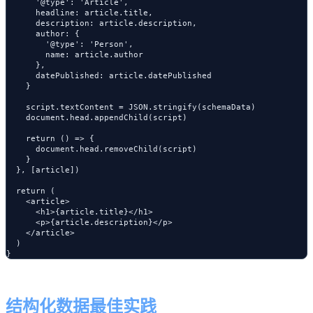
      '@type': 'Article',

      headline: article.title,

      description: article.description,

      author: {

        '@type': 'Person',

        name: article.author

      },

      datePublished: article.datePublished

    }

    script.textContent = JSON.stringify(schemaData)

    document.head.appendChild(script)

    return () => {

      document.head.removeChild(script)

    }

  }, [article])

  return (

    <article>

      <h1>{article.title}</h1>

      <p>{article.description}</p>

    </article>

  )

结构化数据最佳实践