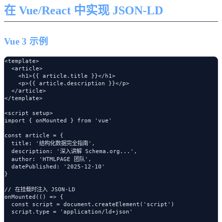
在 Vue/React 中实现 JSON-LD
Vue 3 示例
<template>

  <article>

    <h1>{{ article.title }}</h1>

    <p>{{ article.description }}</p>

  </article>

</template>

<script setup>

import { onMounted } from 'vue'

const article = {

  title: '结构化数据完全指南',

  description: '深入讲解 Schema.org...',

  author: 'HTMLPAGE 团队',

  datePublished: '2025-12-10'

}

// 在挂载时注入 JSON-LD

onMounted(() => {

  const script = document.createElement('script')

  script.type = 'application/ld+json'
