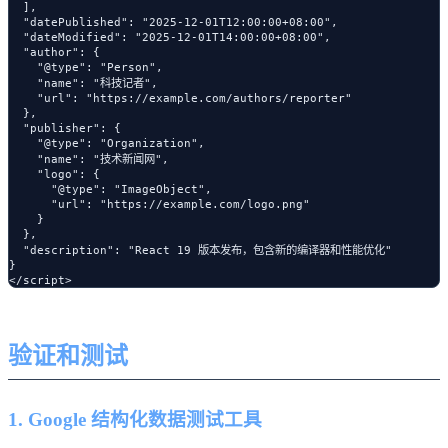
  ],

  "datePublished": "2025-12-01T12:00:00+08:00",

  "dateModified": "2025-12-01T14:00:00+08:00",

  "author": {

    "@type": "Person",

    "name": "科技记者",

    "url": "https://example.com/authors/reporter"

  },

  "publisher": {

    "@type": "Organization",

    "name": "技术新闻网",

    "logo": {

      "@type": "ImageObject",

      "url": "https://example.com/logo.png"

    }

  },

  "description": "React 19 版本发布，包含新的编译器和性能优化"

}

验证和测试
1. Google 结构化数据测试工具