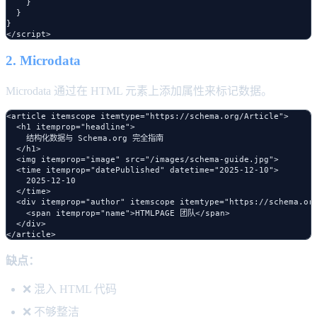
    }

  }

}

2. Microdata
Microdata 通过在 HTML 元素上添加属性来标记数据。
<article itemscope itemtype="https://schema.org/Article">

  <h1 itemprop="headline">

    结构化数据与 Schema.org 完全指南

  </h1>

  <img itemprop="image" src="/images/schema-guide.jpg">

  <time itemprop="datePublished" datetime="2025-12-10">

    2025-12-10

  </time>

  <div itemprop="author" itemscope itemtype="https://schema.org
    <span itemprop="name">HTMLPAGE 团队</span>

  </div>

缺点：
❌ 混入 HTML 代码
❌ 不够整洁