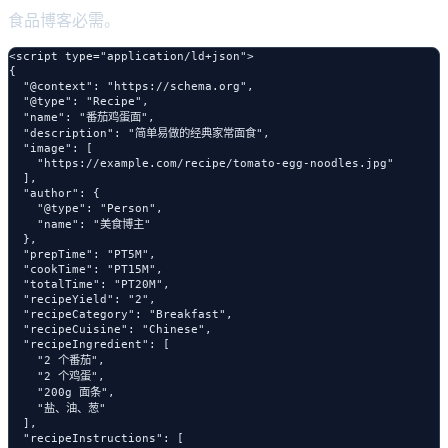
食品博客必需。
<script type="application/ld+json">

{

  "@context": "https://schema.org",

  "@type": "Recipe",

  "name": "番茄鸡蛋面",

  "description": "简单易做的经典家常面食",

  "image": [

    "https://example.com/recipe/tomato-egg-noodles.jpg"

  ],

  "author": {

    "@type": "Person",

    "name": "美食博主"

  },

  "prepTime": "PT5M",

  "cookTime": "PT15M",

  "totalTime": "PT20M",

  "recipeYield": "2",

  "recipeCategory": "Breakfast",

  "recipeCuisine": "Chinese",

  "recipeIngredient": [

    "2 个番茄",

    "2 个鸡蛋",

    "200g 面条",

    "盐、油、葱"

  ],

  "recipeInstructions": [
