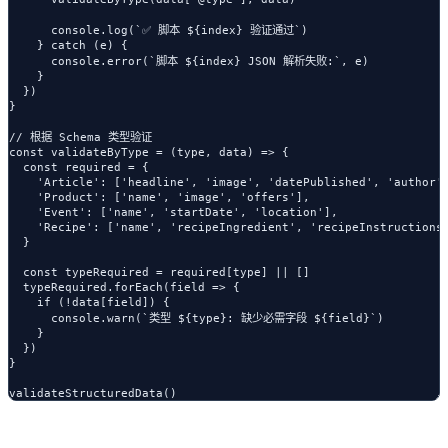
      console.log(`✅ 脚本 ${index} 验证通过`)

    } catch (e) {

      console.error(`脚本 ${index} JSON 解析失败:`, e)

    }

  })

}

// 根据 Schema 类型验证

const validateByType = (type, data) => {

  const required = {

    'Article': ['headline', 'image', 'datePublished', 'author']
    'Product': ['name', 'image', 'offers'],

    'Event': ['name', 'startDate', 'location'],

    'Recipe': ['name', 'recipeIngredient', 'recipeInstructions'
  }

  const typeRequired = required[type] || []

  typeRequired.forEach(field => {

    if (!data[field]) {

      console.warn(`类型 ${type}: 缺少必需字段 ${field}`)

    }

  })

}
