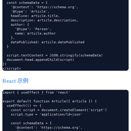
  const schemaData = {

    '@context': 'https://schema.org',

    '@type': 'Article',

    headline: article.title,

    description: article.description,

    author: {

      '@type': 'Person',

      name: article.author

    },

    datePublished: article.datePublished

  }

  script.textContent = JSON.stringify(schemaData)

  document.head.appendChild(script)

})

React 示例
import { useEffect } from 'react'

export default function Article({ article }) {

  useEffect(() => {

    const script = document.createElement('script')

    script.type = 'application/ld+json'

    const schemaData = {

      '@context': 'https://schema.org',
