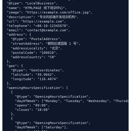
  "@type": "LocalBusiness",

  "name": "HTMLPAGE 线下培训中心",

  "image": "https://example.com/office.jpg",

  "description": "专业的前端开发培训机构",

  "url": "https://example.com",

  "telephone": "+86-10-12345678",

  "email": "contact@example.com",

  "address": {

    "@type": "PostalAddress",

    "streetAddress": "朝阳区建国路 1 号",

    "addressLocality": "北京",

    "postalCode": "100010",

    "addressCountry": "CN"

  },

  "geo": {

    "@type": "GeoCoordinates",

    "latitude": "39.9042",

    "longitude": "116.4074"

  },

  "openingHoursSpecification": [

    {

      "@type": "OpeningHoursSpecification",

      "dayOfWeek": ["Monday", "Tuesday", "Wednesday", "Thursday
      "opens": "09:00",

      "closes": "18:00"

    },

    {

      "@type": "OpeningHoursSpecification",

      "dayOfWeek": ["Saturday"],
