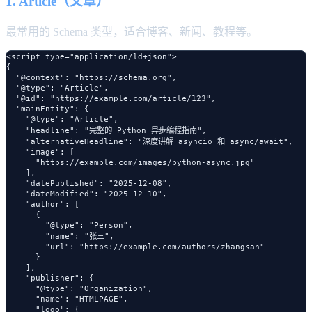
1. Article（文章）
最常用的 Schema 类型，适合博客、新闻、教程等。
<script type="application/ld+json">

{

  "@context": "https://schema.org",

  "@type": "Article",

  "@id": "https://example.com/article/123",

  "mainEntity": {

    "@type": "Article",

    "headline": "完整的 Python 异步编程指南",

    "alternativeHeadline": "深度讲解 asyncio 和 async/await",

    "image": [

      "https://example.com/images/python-async.jpg"

    ],

    "datePublished": "2025-12-08",

    "dateModified": "2025-12-10",

    "author": [

      {

        "@type": "Person",

        "name": "张三",

        "url": "https://example.com/authors/zhangsan"

      }

    ],

    "publisher": {

      "@type": "Organization",

      "name": "HTMLPAGE",

      "logo": {
