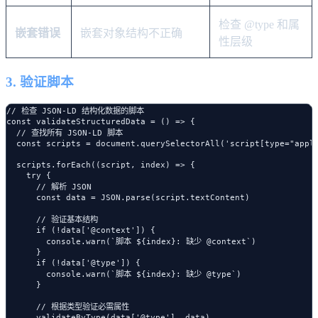
检查 @type 和属
嵌套错误
嵌套对象结构不正确
性层级
3. 验证脚本
// 检查 JSON-LD 结构化数据的脚本

const validateStructuredData = () => {

  // 查找所有 JSON-LD 脚本

  const scripts = document.querySelectorAll('script[type="appli
  scripts.forEach((script, index) => {

    try {

      // 解析 JSON

      const data = JSON.parse(script.textContent)

      // 验证基本结构

      if (!data['@context']) {

        console.warn(`脚本 ${index}: 缺少 @context`)

      }

      if (!data['@type']) {

        console.warn(`脚本 ${index}: 缺少 @type`)

      }

      // 根据类型验证必需属性

      validateByType(data['@type'], data)
