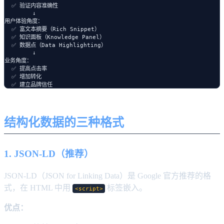
  ✅ 验证内容准确性

        ↓

用户体验角度：

  ✅ 富文本摘要（Rich Snippet）

  ✅ 知识面板（Knowledge Panel）

  ✅ 数据点（Data Highlighting）

        ↓

业务角度：

  ✅ 提高点击率

  ✅ 增加转化

结构化数据的三种格式
1. JSON-LD（推荐）
JSON-LD（JSON for Linking Data）是 Google 官方推荐的格
式，在 HTML 中用
标签嵌入。
<script>
优点：