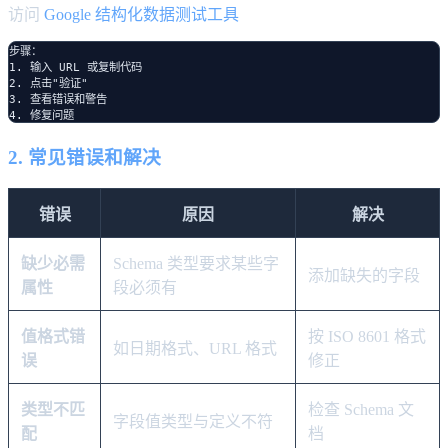
访问
Google 结构化数据测试工具
步骤：

1. 输入 URL 或复制代码

2. 点击"验证"

3. 查看错误和警告

2. 常见错误和解决
错误
原因
解决
缺少必需
Schema 类型要求某些字
添加缺失的字段
属性
段必须有
值格式错
按 ISO 8601 格式
如日期格式、URL 格式
误
修正
类型不匹
检查 Schema 文
字段值类型与定义不符
配
档