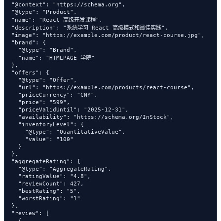
  "@context": "https://schema.org",

  "@type": "Product",

  "name": "React 高级开发课程",

  "description": "系统学习 React 高级模式和最佳实践",

  "image": "https://example.com/product/react-course.jpg",

  "brand": {

    "@type": "Brand",

    "name": "HTMLPAGE 学院"

  },

  "offers": {

    "@type": "Offer",

    "url": "https://example.com/products/react-course",

    "priceCurrency": "CNY",

    "price": "599",

    "priceValidUntil": "2025-12-31",

    "availability": "https://schema.org/InStock",

    "inventoryLevel": {

      "@type": "QuantitativeValue",

      "value": "100"

    }

  },

  "aggregateRating": {

    "@type": "AggregateRating",

    "ratingValue": "4.8",

    "reviewCount": 427,

    "bestRating": "5",

    "worstRating": "1"

  },

  "review": [

    {
