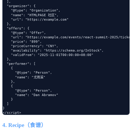
  ],

  "organizer": {

    "@type": "Organization",

    "name": "HTMLPAGE 社区",

    "url": "https://example.com"

  },

  "offers": {

    "@type": "Offer",

    "url": "https://example.com/events/react-summit-2025/ticket
    "price": "899",

    "priceCurrency": "CNY",

    "availability": "https://schema.org/InStock",

    "validFrom": "2025-11-01T00:00:00+08:00"

  },

  "performer": [

    {

      "@type": "Person",

      "name": "尤雨溪"

    },

    {

      "@type": "Person",

      "name": "Dan Abramov"

    }

  ]

}

4. Recipe（食谱）