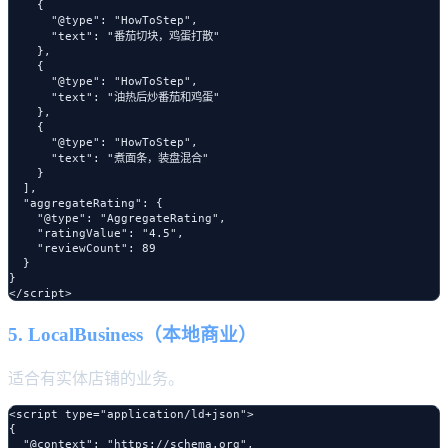
    {

      "@type": "HowToStep",

      "text": "番茄切块，鸡蛋打散"

    },

    {

      "@type": "HowToStep",

      "text": "油热后炒番茄和鸡蛋"

    },

    {

      "@type": "HowToStep",

      "text": "煮面条，装盘混合"

    }

  ],

  "aggregateRating": {

    "@type": "AggregateRating",

    "ratingValue": "4.5",

    "reviewCount": 89

  }

}

5. LocalBusiness（本地商业）
适合有实体店铺的业务。
<script type="application/ld+json">

{

  "@context": "https://schema.org",
