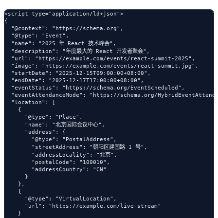
<script type="application/ld+json">

{

  "@context": "https://schema.org",

  "@type": "Event",

  "name": "2025 年 React 技术峰会",

  "description": "年度最大的 React 开发者聚会",

  "url": "https://example.com/events/react-summit-2025",

  "image": "https://example.com/events/react-summit.jpg",

  "startDate": "2025-12-15T09:00:00+08:00",

  "endDate": "2025-12-17T17:00:00+08:00",

  "eventStatus": "https://schema.org/EventScheduled",

  "eventAttendanceMode": "https://schema.org/HybridEventAttenda
  "location": [

    {

      "@type": "Place",

      "name": "北京国际会议中心",

      "address": {

        "@type": "PostalAddress",

        "streetAddress": "朝阳区建国路 1 号",

        "addressLocality": "北京",

        "postalCode": "100010",

        "addressCountry": "CN"

      }

    },

    {

      "@type": "VirtualLocation",

      "url": "https://example.com/live-stream"

    }
