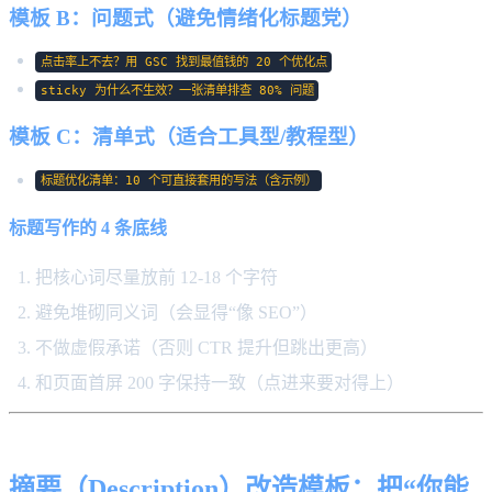
模板 B：问题式（避免情绪化标题党）
点击率上不去？用 GSC 找到最值钱的 20 个优化点
sticky 为什么不生效？一张清单排查 80% 问题
模板 C：清单式（适合工具型/教程型）
标题优化清单：10 个可直接套用的写法（含示例）
标题写作的 4 条底线
把核心词尽量放前 12-18 个字符
避免堆砌同义词（会显得“像 SEO”）
不做虚假承诺（否则 CTR 提升但跳出更高）
和页面首屏 200 字保持一致（点进来要对得上）
摘要（Description）改造模板：把“你能