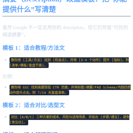
提供什么”写清楚
虽然 Google 不一定总用你的 description，但它仍然是“可控的
候选摘要”。
模板 1：适合教程/方法文
教你用 [工具/方法] 找到 [机会点]，并用 [3-4 个动作] 提升 [指标]。附
[清单/模板/复盘节奏]。
示例：
教你用 GSC 找到高展现低 CTR 页面，并用标题/摘要/FAQ Schema/内链四类
动作提升点击。附 7/14 天复盘清单。
模板 2：适合对比/选型文
对比 [A/B/C] 三种方案的成本、风险与适用场景，并给出 [步骤/建议]，避免
[常见坑]。