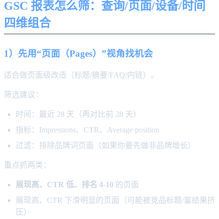
GSC 报表怎么筛：查询/页面/设备/时间
四维组合
1）先用“页面（Pages）”视角找机会
适合做页面级改造（标题/摘要/FAQ/内链）。
筛选建议：
时间：最近 28 天（再对比前 28 天）
指标：Impressions、CTR、Average position
过滤：排除品牌词页面（如果你要先做非品牌增长）
重点抓两类：
展现高、CTR 低、排名 4-10
的页面
展现高、CTR 下滑明显的页面（可能被竞品标题/富结果挤
压）