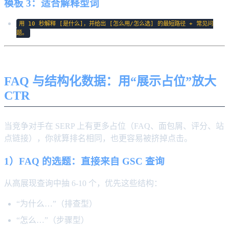
模板 3：适合解释型词
用 10 秒解释 [是什么]，并给出 [怎么用/怎么选] 的最短路径 + 常见问
题。
FAQ 与结构化数据：用“展示占位”放大
CTR
当竞争对手在 SERP 上有更多占位（FAQ、面包屑、评分、站
点链接），你就算排名相同，也更容易被挤掉点击。
1）FAQ 的选题：直接来自 GSC 查询
从高展现查询中抽 6-10 个，优先这些结构：
“为什么…”（排查型）
“怎么…”（步骤型）