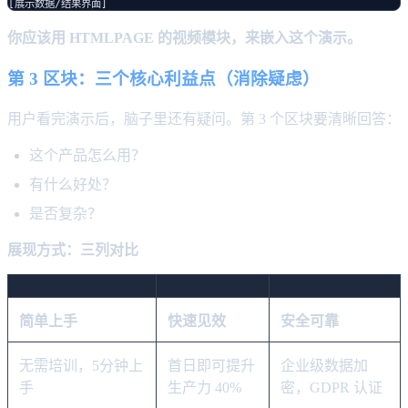
你应该用 HTMLPAGE 的视频模块，来嵌入这个演示。
第 3 区块：三个核心利益点（消除疑虑）
用户看完演示后，脑子里还有疑问。第 3 个区块要清晰回答：
这个产品怎么用？
有什么好处？
是否复杂？
展现方式：三列对比
简单上手
快速见效
安全可靠
无需培训，5分钟上
首日即可提升
企业级数据加
手
生产力 40%
密，GDPR 认证