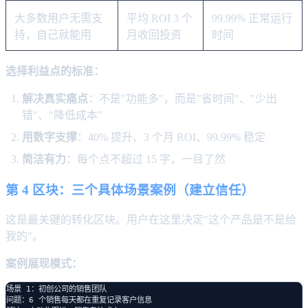
大多数用户无需支
平均 ROI 3 个
99.99% 正常运行
持，自己就能用
月收回投资
时间
选择利益点的标准：
解决真实痛点
：不是"功能多"，而是"省时间"、"少出
错"、"降低成本"
用数字支撑
：40% 提升、3 个月 ROI、99.99% 稳定
简洁有力
：每个点不超过 15 字，一目了然
第 4 区块：三个具体场景案例（建立信任）
这是最关键的转化区块。用户在这里决定"这个产品是不是给
我的"。
案例展现模式：
场景 1：初创公司的销售团队

问题：6 个销售每天都在重复记录客户信息
