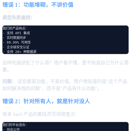
错误 1：功能堆砌，不讲价值
典型失败案例：
我们的产品特点：

- 支持 API 集成

- 实时数据同步

- 99.99% 可用性

- 企业级安全认证

这样的描述犯了什么错？用户看不懂，更不知道自己为什么需
要。
问题：
这些都是功能，不是价值。用户想知道的是"这个产品
如何解决我的问题"，而不是"产品有什么功能"。
错误 2：针对所有人，就是针对没人
很多 SaaS 产品的着陆页写得很宽泛：
我们的平台适合：

- 创业公司
