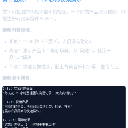
文字和截图的转化率都不如视频。一个好的产品演示视频，能
把注册转化率提升 50-80%。
视频内容标准：
长度：15-30 秒（不要长，人们没有耐心）
内容：演示产品 1 个核心场景，从"问题"→"使用产
品"→"解决"
节奏：快速切换镜头，配上背景音乐和字幕，显得专业
视频脚本模板：
0-3s：展示问题画面

"每天花 2 小时整理团队沟通记录……太浪费时间了"

3-12s：使用产品

"用我们的平台，所有对话自动分类、标记、搜索"

[展示产品界面的快速操作]

12-20s：展示结果

"结果？你多出 2 小时用于重要工作"
