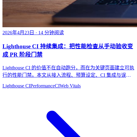
2026年4月23日
· 14 分钟阅读
Lighthouse CI 持续集成：把性能检查从手动验收变
成 PR 阶段门禁
Lighthouse CI 的价值不在自动跑分，而在为关键页面建立可执
行的性能门禁。本文从接入流程、预算设定、CI 集成与误报
治理出发，讲清 Lighthouse CI 的正确落地方式。
Lighthouse CI
Performance
CI
Web Vitals