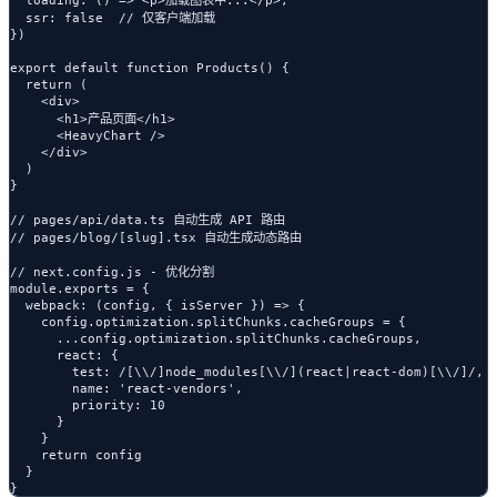
  loading: () => <p>加载图表中...</p>,

  ssr: false  // 仅客户端加载

})

export default function Products() {

  return (

    <div>

      <h1>产品页面</h1>

      <HeavyChart />

    </div>

  )

}

// pages/api/data.ts 自动生成 API 路由

// pages/blog/[slug].tsx 自动生成动态路由

// next.config.js - 优化分割

module.exports = {

  webpack: (config, { isServer }) => {

    config.optimization.splitChunks.cacheGroups = {

      ...config.optimization.splitChunks.cacheGroups,

      react: {

        test: /[\\/]node_modules[\\/](react|react-dom)[\\/]/,

        name: 'react-vendors',

        priority: 10

      }

    }

    return config

  }
