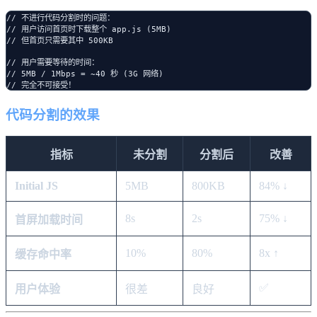
// 不进行代码分割时的问题：

// 用户访问首页时下载整个 app.js (5MB)

// 但首页只需要其中 500KB

// 用户需要等待的时间：

// 5MB / 1Mbps = ~40 秒 (3G 网络)

代码分割的效果
指标
未分割
分割后
改善
Initial JS
5MB
800KB
84% ↓
8s
2s
75% ↓
首屏加载时间
10%
80%
8x ↑
缓存命中率
✅
用户体验
很差
良好