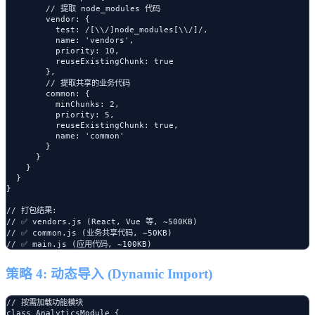
        // 提取 node_modules 代码

        vendor: {

          test: /[\\/]node_modules[\\/]/,

          name: 'vendors',

          priority: 10,

          reuseExistingChunk: true

        },

        // 提取共享的业务代码

        common: {

          minChunks: 2,

          priority: 5,

          reuseExistingChunk: true,

          name: 'common'

        }

      }

    }

  }

}

// 打包结果:

// ✅ vendors.js (React, Vue 等, ~500KB)

// ✅ common.js (业务共享代码, ~50KB)

策略 4: 动态导入 (Dynamic Import)
// 按需加载功能模块

class AnalyticsModule {
