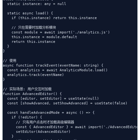
  static instance: any = null

  static async load() {

    if (this.instance) return this.instance

    // 只在需要时加载分析模块

    const module = await import('./analytics.js')

    this.instance = module.default

    return this.instance

  }

}

// 使用

async function trackEvent(eventName: string) {

  const analytics = await AnalyticsModule.load()

  analytics.track(eventName)

}

// 实际场景: 用户交互时加载

function AdvancedEditor() {

  const [editor, setEditor] = useState(null)

  const [showAdvanced, setShowAdvanced] = useState(false)

  const handleAdvancedMode = async () => {

    if (!editor) {

      // 只有用户点击时才加载高级编辑器

      const { AdvancedEditor } = await import('./AdvancedEditor
      setEditor(AdvancedEditor)

    }
