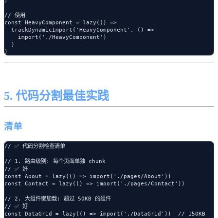
// 使用

const HeavyComponent = lazy(() =>

  trackDynamicImport('HeavyComponent', () =>

    import('./HeavyComponent')

  )

5. 代码分割最佳实践
清单
// ✅ 代码分割检查清单

// 1. 路由级别: 每个页面单独 chunk

// ✅ 好

const About = lazy(() => import('./pages/About'))

const Contact = lazy(() => import('./pages/Contact'))

// 2. 大组件懒加载: 超过 50KB 的组件

// ✅ 好

const DataGrid = lazy(() => import('./DataGrid'))  // 150KB
