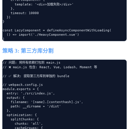
      template: '<div>加载失败</div>'

    },

    timeout: 10000

  })

}

const LazyComponent = defineAsyncComponentWithLoading(

  () => import('./HeavyComponent.vue')

策略 3: 第三方库分割
// 问题: 将所有依赖打包到 main.js

// ❌ main.js 包含: React, Vue, Lodash, Moment 等

// ✅ 解决: 提取第三方库到单独的 bundle

// webpack.config.js

module.exports = {

  entry: './src/index.js',

  output: {

    filename: '[name].[contenthash].js',

    path: __dirname + '/dist'

  },

  optimization: {

    splitChunks: {

      chunks: 'all',

      cacheGroups: {
