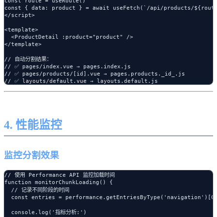
const route = useRoute()

const { data: product } = await useFetch(`/api/products/${route
</script>

<template>

  <ProductDetail :product="product" />

</template>

// 自动分割结果：

// ✅ pages/index.vue → pages.index.js

// ✅ pages/products/[id].vue → pages.products._id_.js

4. 性能监控
监控分割效果
// 使用 Performance API 监控加载时间

function monitorChunkLoading() {

  // 记录不同阶段的时间

  const entries = performance.getEntriesByType('navigation')[0]
  console.log('指标分析:')
