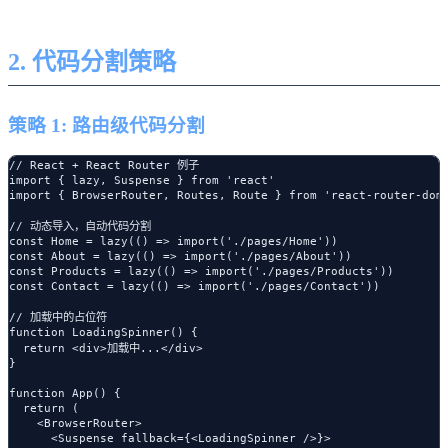
2. 代码分割策略
策略 1: 路由级代码分割
// React + React Router 例子

import { lazy, Suspense } from 'react'

import { BrowserRouter, Routes, Route } from 'react-router-dom'
// 动态导入，自动代码分割

const Home = lazy(() => import('./pages/Home'))

const About = lazy(() => import('./pages/About'))

const Products = lazy(() => import('./pages/Products'))

const Contact = lazy(() => import('./pages/Contact'))

// 加载中的占位符

function LoadingSpinner() {

  return <div>加载中...</div>

}

function App() {

  return (

    <BrowserRouter>

      <Suspense fallback={<LoadingSpinner />}>
