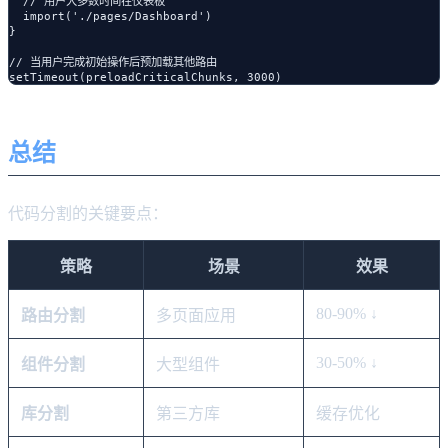
  // 用户大多数时间在仪表板

  import('./pages/Dashboard')

}

// 当用户完成初始操作后预加载其他路由

总结
代码分割的关键要点：
策略
场景
效果
80-90% ↓
路由分割
多页面应用
30-50% ↓
组件分割
大型组件
库分割
第三方库
缓存优化