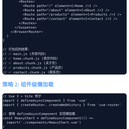
        <Routes>

          <Route path="/" element={<Home />} />

          <Route path="/about" element={<About />} />

          <Route path="/products" element={<Products />} />

          <Route path="/contact" element={<Contact />} />

        </Routes>

      </Suspense>

    </BrowserRouter>

  )

}

// 打包后的结果：

// ✅ main.js (共享代码)

// ✅ home.chunk.js (首页代码)

// ✅ about.chunk.js (关于页)

// ✅ products.chunk.js (产品页)

策略 2: 组件级懒加载
// Vue 3 + Vite 例子

import { defineAsyncComponent } from 'vue'

import { createRouter, createWebHistory } from 'vue-router'

// 使用 defineAsyncComponent 实现懒加载

const HeavyChart = defineAsyncComponent(() =>

  import('./components/HeavyChart.vue')

)
