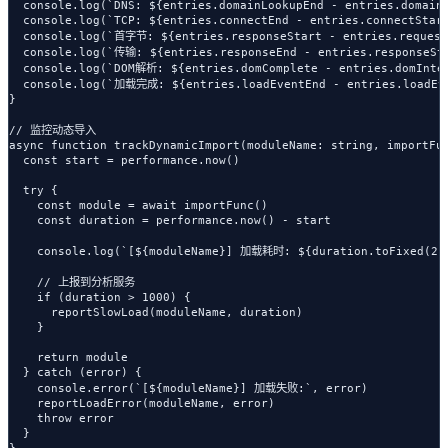
  console.log(`DNS: ${entries.domainLookupEnd - entries.domainL
  console.log(`TCP: ${entries.connectEnd - entries.connectStart
  console.log(`首字节: ${entries.responseStart - entries.requestS
  console.log(`传输: ${entries.responseEnd - entries.responseSta
  console.log(`DOM解析: ${entries.domComplete - entries.domInter
  console.log(`加载完成: ${entries.loadEventEnd - entries.loadEve
}

// 监控动态导入

async function trackDynamicImport(moduleName: string, importFun
  const start = performance.now()

  try {

    const module = await importFunc()

    const duration = performance.now() - start

    console.log(`[${moduleName}] 加载耗时: ${duration.toFixed(2)}
    // 上报到分析服务

    if (duration > 1000) {

      reportSlowLoad(moduleName, duration)

    }

    return module

  } catch (error) {

    console.error(`[${moduleName}] 加载失败:`, error)

    reportLoadError(moduleName, error)

    throw error

  }

}
