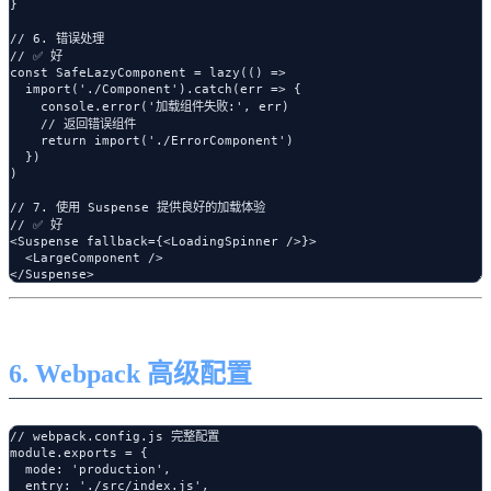
}

// 6. 错误处理

// ✅ 好

const SafeLazyComponent = lazy(() =>

  import('./Component').catch(err => {

    console.error('加载组件失败:', err)

    // 返回错误组件

    return import('./ErrorComponent')

  })

)

// 7. 使用 Suspense 提供良好的加载体验

// ✅ 好

<Suspense fallback={<LoadingSpinner />}>

  <LargeComponent />

6. Webpack 高级配置
// webpack.config.js 完整配置

module.exports = {

  mode: 'production',

  entry: './src/index.js',
