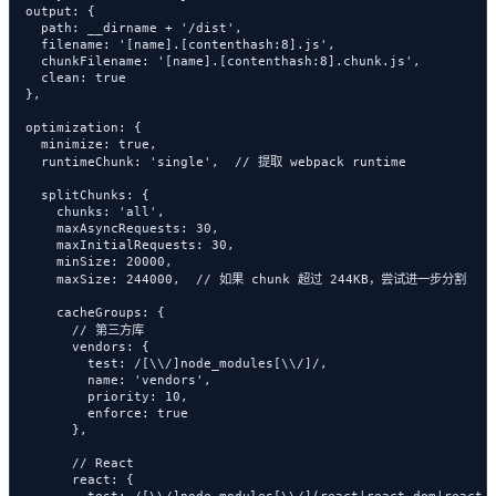
  output: {

    path: __dirname + '/dist',

    filename: '[name].[contenthash:8].js',

    chunkFilename: '[name].[contenthash:8].chunk.js',

    clean: true

  },

  optimization: {

    minimize: true,

    runtimeChunk: 'single',  // 提取 webpack runtime

    splitChunks: {

      chunks: 'all',

      maxAsyncRequests: 30,

      maxInitialRequests: 30,

      minSize: 20000,

      maxSize: 244000,  // 如果 chunk 超过 244KB，尝试进一步分割

      cacheGroups: {

        // 第三方库

        vendors: {

          test: /[\\/]node_modules[\\/]/,

          name: 'vendors',

          priority: 10,

          enforce: true

        },

        // React

        react: {

          test: /[\\/]node_modules[\\/](react|react-dom|react-r