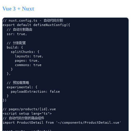
Vue 3 + Nuxt
// nuxt.config.ts - 自动代码分割

export default defineNuxtConfig({

  // 自动分割路由

  ssr: true,

  // 分割配置

  build: {

    splitChunks: {

      layouts: true,

      pages: true,

      commons: true

    }

  },

  // 预加载策略

  experimental: {

    payloadExtraction: false

  }

})

// pages/products/[id].vue

<script setup lang="ts">

// 自动代码分割的路由组件

import ProductDetail from '~/components/ProductDetail.vue'
