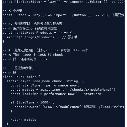
const RichTextEditor = lazy(() => import('./Editor'))  // 200KB
// ❌ 不必要

const Button = lazy(() => import('./Button'))  // 2KB, 不需要分割
// 3. 预加载策略: 合理预加载关键内容

// ✅ 用户即将进入产品页面时预加载

const handleHoverProducts = () => {

  import('./pages/Products')  // 预加载

}

// 4. 避免过度分割: 过多小 chunk 会增加 HTTP 请求

// ❌ 问题: 1000 个 10KB 的 chunk

// ✅ 好: 合并相关的 chunk

// 5. 监控加载时间

// ✅ 好

class ChunkLoader {

  static async load(moduleName: string) {

    const startTime = performance.now()

    const module = await import(`./chunks/${moduleName}`)

    const loadTime = performance.now() - startTime

    if (loadTime > 1000) {

      console.warn(`[SLOW] ${moduleName} 加载耗时 ${loadTime}ms`)
    }

    return module

  }
