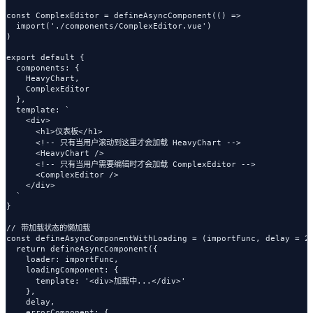
const ComplexEditor = defineAsyncComponent(() =>

  import('./components/ComplexEditor.vue')

)

export default {

  components: {

    HeavyChart,

    ComplexEditor

  },

  template: `

    <div>

      <h1>仪表板</h1>

      <!-- 只有当用户滚动到这里才会加载 HeavyChart -->

      <HeavyChart />

      <!-- 只有当用户需要编辑时才会加载 ComplexEditor -->

      <ComplexEditor />

    </div>

  `

}

// 带加载状态的懒加载

const defineAsyncComponentWithLoading = (importFunc, delay = 20
  return defineAsyncComponent({

    loader: importFunc,

    loadingComponent: {

      template: '<div>加载中...</div>'

    },

    delay,

    errorComponent: {
