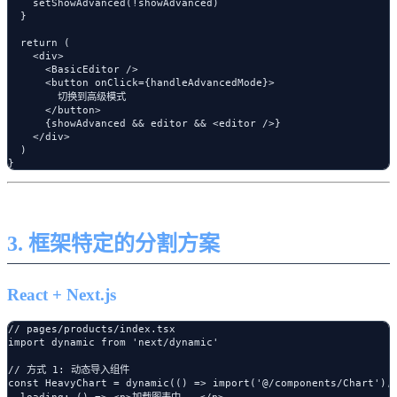
    setShowAdvanced(!showAdvanced)

  }

  return (

    <div>

      <BasicEditor />

      <button onClick={handleAdvancedMode}>

        切换到高级模式

      </button>

      {showAdvanced && editor && <editor />}

    </div>

  )

3. 框架特定的分割方案
React + Next.js
// pages/products/index.tsx

import dynamic from 'next/dynamic'

// 方式 1: 动态导入组件

const HeavyChart = dynamic(() => import('@/components/Chart'), 