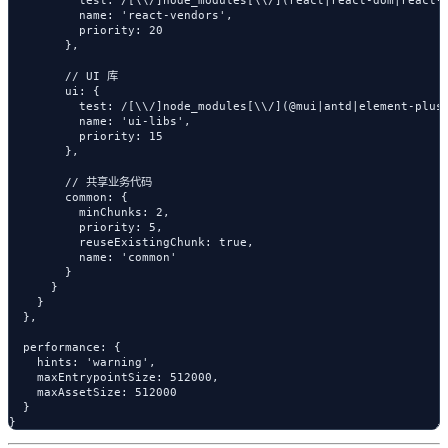
          name: 'react-vendors',

          priority: 20

        },

        // UI 库

        ui: {

          test: /[\\/]node_modules[\\/](@mui|antd|element-plus)
          name: 'ui-libs',

          priority: 15

        },

        // 共享业务代码

        common: {

          minChunks: 2,

          priority: 5,

          reuseExistingChunk: true,

          name: 'common'

        }

      }

    }

  },

  performance: {

    hints: 'warning',

    maxEntrypointSize: 512000,

    maxAssetSize: 512000

  }
