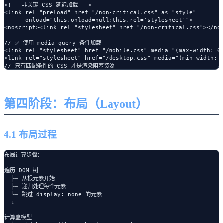
<!-- 非关键 CSS 延迟加载 -->

<link rel="preload" href="/non-critical.css" as="style"

      onload="this.onload=null;this.rel='stylesheet'">

<noscript><link rel="stylesheet" href="/non-critical.css"></nos
// ✅ 使用 media query 条件加载

<link rel="stylesheet" href="/mobile.css" media="(max-width: 60
<link rel="stylesheet" href="/desktop.css" media="(min-width: 6
第四阶段：布局（Layout）
4.1 布局过程
布局计算步骤：

遍历 DOM 树

  ├─ 从根元素开始

  ├─ 递归处理每个元素

  └─ 跳过 display: none 的元素

  ↓

计算盒模型
