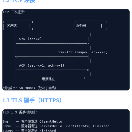
1.2 TCP 连接
TCP 三次握手：

┌─────────────┐                    ┌──────────────┐

│ 客户端      │                    │ 服务器       │

└─────────────┘                    └──────────────┘

      │                                   │

      │ SYN (seq=x)                      │

      ├──────────────────────────────────>

      │                                   │

      │                    SYN-ACK (seq=y, ack=x+1)

      <──────────────────────────────────┤

      │                                   │

      │ ACK (seq=x+1, ack=y+1)          │

      ├──────────────────────────────────>

      │                                   │

      └─────────── 连接建立 ─────────────┘

1.3 TLS 握手（HTTPS）
TLS 1.3 握手时间线：

0ms   ├─ 客户端发送 ClientHello

50ms  ├─ 服务器发送 ServerHello, Certificate, Finished

100ms ├─ 客户端发送 Finished
