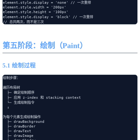
element.style.display = 'none' // 一次重排

element.style.width = '200px'

element.style.height = '100px'

element.style.display = 'block' // 一次重排

第五阶段：绘制（Paint）
5.1 绘制过程
绘制步骤：

遍历布局树

  ├─ 确定绘制顺序

  ├─ 应用 z-index 和 stacking context

  └─ 生成绘制指令

  ↓

为每个元素生成绘制操作

  ├─ drawBackground

  ├─ drawBorder

  ├─ drawText

  ├─ drawImage
