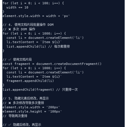
for (let i = 0; i < 100; i++) {

  width += 10

}

element.style.width = width + 'px'

// 4. 使用文档片段批量操作 DOM

// ❌ 多次 DOM 操作

for (let i = 0; i < 1000; i++) {

  const li = document.createElement('li')

  li.textContent = `Item ${i}`

  list.appendChild(li) // 每次都重排

}

// ✅ 使用文档片段

const fragment = document.createDocumentFragment()

for (let i = 0; i < 1000; i++) {

  const li = document.createElement('li')

  li.textContent = `Item ${i}`

  fragment.appendChild(li)

}

list.appendChild(fragment) // 只重排一次

// 5. 隐藏元素后修改，再显示

// ❌ 多次修改导致多次重排

element.style.width = '200px'

element.style.height = '100px'

// 导致两次重排

// ✅ 隐藏后修改，再显示
