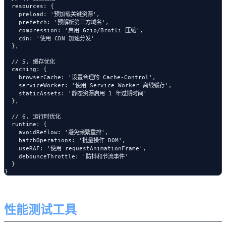
  resources: {

    preload: '预加载关键资源',

    prefetch: '预解析第三方域名',

    compression: '启用 Gzip/Brotli 压缩',

    cdn: '使用 CDN 加速分发'

  },

  // 5. 缓存优化

  caching: {

    browserCache: '设置合理的 Cache-Control',

    serviceWorker: '使用 Service Worker 离线缓存',

    staticAssets: '静态资源启用 1 年过期时间'

  },

  // 6. 运行时优化

  runtime: {

    avoidReflow: '避免频繁重排',

    batchOperations: '批量操作 DOM',

    useRAF: '使用 requestAnimationFrame',

    debounceThrottle: '防抖和节流事件'

  }

性能测试工具