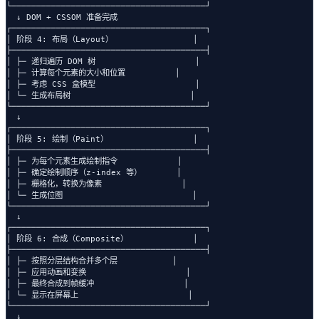
└───────────────────────────────────────┘

  ↓ DOM + CSSOM 准备完成

┌───────────────────────────────────────┐

│ 阶段 4: 布局（Layout）                │

├───────────────────────────────────────┤

│ ├─ 递归遍历 DOM 树                    │

│ ├─ 计算每个元素的大小和位置          │

│ ├─ 考虑 CSS 盒模型                    │

│ └─ 生成布局树                        │

└───────────────────────────────────────┘

  ↓

┌───────────────────────────────────────┐

│ 阶段 5: 绘制（Paint）                 │

├───────────────────────────────────────┤

│ ├─ 为每个元素生成绘制指令            │

│ ├─ 确定绘制顺序（z-index 等）       │

│ ├─ 栅格化，转换为像素                │

│ └─ 生成位图                          │

└───────────────────────────────────────┘

  ↓

┌───────────────────────────────────────┐

│ 阶段 6: 合成（Composite）             │

├───────────────────────────────────────┤

│ ├─ 按照分层结构合并多个层           │

│ ├─ 应用动画和变换                    │

│ ├─ 最终合成到帧缓冲                  │

│ └─ 显示在屏幕上                      │

└───────────────────────────────────────┘

  ↓
