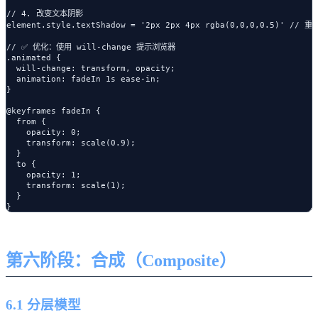
// 4. 改变文本阴影

element.style.textShadow = '2px 2px 4px rgba(0,0,0,0.5)' // 重绘
// ✅ 优化：使用 will-change 提示浏览器

.animated {

  will-change: transform, opacity;

  animation: fadeIn 1s ease-in;

}

@keyframes fadeIn {

  from {

    opacity: 0;

    transform: scale(0.9);

  }

  to {

    opacity: 1;

    transform: scale(1);

  }

第六阶段：合成（Composite）
6.1 分层模型