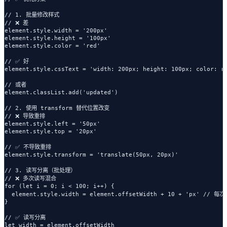
// 1. 批量修改样式

// ❌ 差

element.style.width = '200px'

element.style.height = '100px'

element.style.color = 'red'

// ✅ 好

element.style.cssText = 'width: 200px; height: 100px; color: re
// 或者

element.classList.add('updated')

// 2. 使用 transform 替代位置改变

// ❌ 导致重排

element.style.left = '50px'

element.style.top = '20px'

// ✅ 不导致重排

element.style.transform = 'translate(50px, 20px)'

// 3. 读写分离（批处理）

// ❌ 多次读写混合

for (let i = 0; i < 100; i++) {

  element.style.width = element.offsetWidth + 10 + 'px' // 每
}

// ✅ 读写分离

let width = element.offsetWidth
