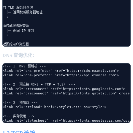
向 TLD 服务器查询

  ├─ 返回权威服务器地址

  ↓

向权威服务器查询

  ├─ 返回 IP 地址

  ↓

DNS 查询优化：
<!-- 1. DNS 预解析 -->

<link rel="dns-prefetch" href="https://cdn.example.com">

<link rel="dns-prefetch" href="https://api.example.com">

<!-- 2. 预连接（DNS + TCP + TLS） -->

<link rel="preconnect" href="https://fonts.googleapis.com">

<link rel="preconnect" href="https://fonts.gstatic.com" crossor
<!-- 3. 预加载 -->

<link rel="preload" href="/styles.css" as="style">

<!-- 实际使用 -->
