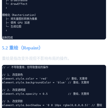
  ├─ drawShadow

  └─ drawEffect

  ↓

栅格化（Rasterization）

  ├─ 将矢量图形转换为像素

  ├─ 使用 GPU 加速

  └─ 生成位图

  ↓

5.2 重绘（Repaint）
重绘是指改变外观但不影响布局的操作。
// ✅ 不导致重排，但导致重绘的操作

// 1. 改变颜色

element.style.color = 'red'           // 重绘，无重排

element.style.backgroundColor = 'blue' // 重绘，无重排

// 2. 改变透明度

element.style.opacity = 0.5            // 重绘，无重排

// 3. 改变阴影

element.style.boxShadow = '0 0 10px rgba(0,0,0,0.5)' // 重绘
