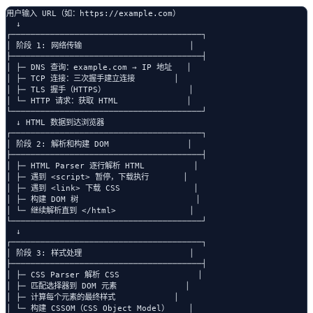
用户输入 URL（如：https://example.com）

  ↓

┌───────────────────────────────────────┐

│ 阶段 1: 网络传输                      │

├───────────────────────────────────────┤

│ ├─ DNS 查询：example.com → IP 地址   │

│ ├─ TCP 连接：三次握手建立连接        │

│ ├─ TLS 握手（HTTPS）                 │

│ └─ HTTP 请求：获取 HTML              │

└───────────────────────────────────────┘

  ↓ HTML 数据到达浏览器

┌───────────────────────────────────────┐

│ 阶段 2: 解析和构建 DOM                │

├───────────────────────────────────────┤

│ ├─ HTML Parser 逐行解析 HTML          │

│ ├─ 遇到 <script> 暂停，下载执行       │

│ ├─ 遇到 <link> 下载 CSS               │

│ ├─ 构建 DOM 树                        │

│ └─ 继续解析直到 </html>               │

└───────────────────────────────────────┘

  ↓

┌───────────────────────────────────────┐

│ 阶段 3: 样式处理                      │

├───────────────────────────────────────┤

│ ├─ CSS Parser 解析 CSS                │

│ ├─ 匹配选择器到 DOM 元素              │

│ ├─ 计算每个元素的最终样式            │

│ └─ 构建 CSSOM（CSS Object Model）    │
