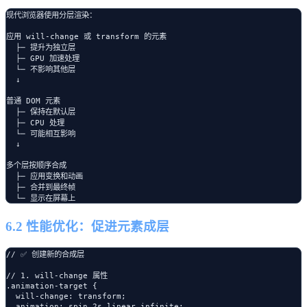
现代浏览器使用分层渲染：

应用 will-change 或 transform 的元素

  ├─ 提升为独立层

  ├─ GPU 加速处理

  └─ 不影响其他层

  ↓

普通 DOM 元素

  ├─ 保持在默认层

  ├─ CPU 处理

  └─ 可能相互影响

  ↓

多个层按顺序合成

  ├─ 应用变换和动画

  ├─ 合并到最终帧

6.2 性能优化：促进元素成层
// ✅ 创建新的合成层

// 1. will-change 属性

.animation-target {

  will-change: transform;

  animation: spin 2s linear infinite;
