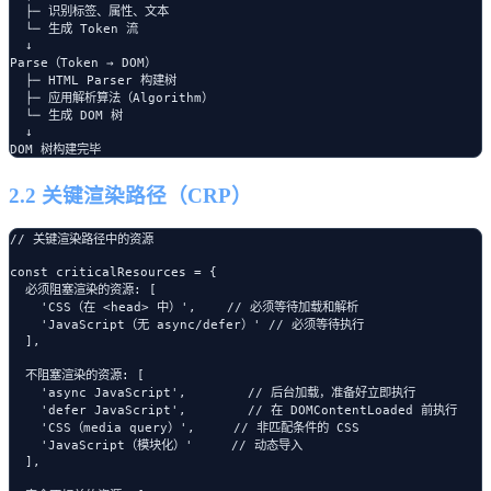
  ├─ 识别标签、属性、文本

  └─ 生成 Token 流

  ↓

Parse（Token → DOM）

  ├─ HTML Parser 构建树

  ├─ 应用解析算法（Algorithm）

  └─ 生成 DOM 树

  ↓

2.2 关键渲染路径（CRP）
// 关键渲染路径中的资源

const criticalResources = {

  必须阻塞渲染的资源: [

    'CSS（在 <head> 中）',    // 必须等待加载和解析

    'JavaScript（无 async/defer）' // 必须等待执行

  ],

  不阻塞渲染的资源: [

    'async JavaScript',        // 后台加载，准备好立即执行

    'defer JavaScript',        // 在 DOMContentLoaded 前执行

    'CSS（media query）',     // 非匹配条件的 CSS

    'JavaScript（模块化）'     // 动态导入

  ],
