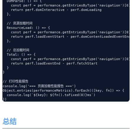
  DOMParse: () => {

    const perf = performance.getEntriesByType('navigation')[0]

    return perf.domInteractive - perf.domLoading

  },

  // 资源加载时间

  ResourceLoad: () => {

    const perf = performance.getEntriesByType('navigation')[0]

    return perf.loadEventStart - perf.domContentLoadedEventEnd

  },

  // 总加载时间

  Total: () => {

    const perf = performance.getEntriesByType('navigation')[0]

    return perf.loadEventEnd - perf.fetchStart

  }

}

// 打印性能报告

console.log('=== 页面加载性能报告 ===')

Object.entries(performanceMetrics).forEach(([key, fn]) => {

  console.log(`${key}: ${fn().toFixed(0)}ms`)

总结