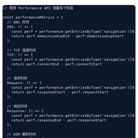
// 使用 Performance API 测量各个阶段

const performanceMetrics = {

  // DNS 时间

  DNS: () => {

    const perf = performance.getEntriesByType('navigation')[0]

    return perf.domainLookupEnd - perf.domainLookupStart

  },

  // TCP 连接时间

  TCP: () => {

    const perf = performance.getEntriesByType('navigation')[0]

    return perf.connectEnd - perf.connectStart

  },

  // 请求时间

  Request: () => {

    const perf = performance.getEntriesByType('navigation')[0]

    return perf.responseStart - perf.requestStart

  },

  // 响应时间

  Response: () => {

    const perf = performance.getEntriesByType('navigation')[0]

    return perf.responseEnd - perf.responseStart

  },

  // DOM 解析时间
