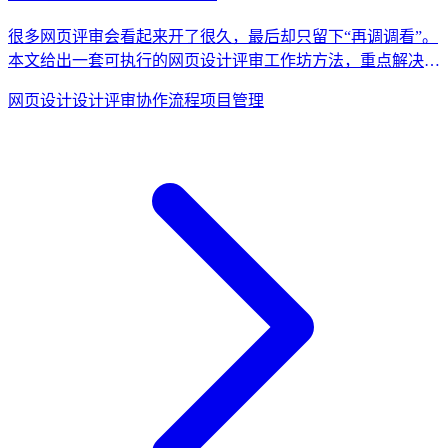
很多网页评审会看起来开了很久，最后却只留下“再调调看”。
本文给出一套可执行的网页设计评审工作坊方法，重点解决多
角色意见冲突、决策标准漂移和返工失控问题。
网页设计
设计评审
协作流程
项目管理