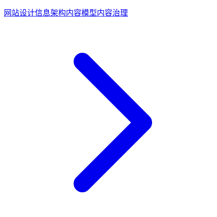
和权限边界如何一起设计，避免站点越做越乱。
网站设计
信息架构
内容模型
内容治理