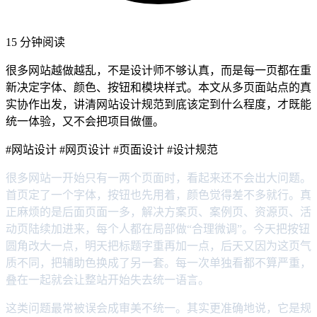
15 分钟阅读
很多网站越做越乱，不是设计师不够认真，而是每一页都在重
新决定字体、颜色、按钮和模块样式。本文从多页面站点的真
实协作出发，讲清网站设计规范到底该定到什么程度，才既能
统一体验，又不会把项目做僵。
#网站设计
#网页设计
#页面设计
#设计规范
很多网站一开始只有一两个页面时，看起来还不会出大问题。
首页定了一个字体，按钮也先用着，颜色觉得差不多就行。真
正麻烦的是后面页面一多，解决方案页、案例页、资源页、活
动页陆续加进来，每个人都在局部做“合理微调”。今天把按钮
圆角改大一点，明天把标题字重再加一点，后天又因为这页气
质不同，把辅助色换成了另一套。每一次单独看都不算严重，
叠在一起就会让整站开始失去统一语言。
这类问题最常被误会成审美不统一。其实更准确地说，它是规