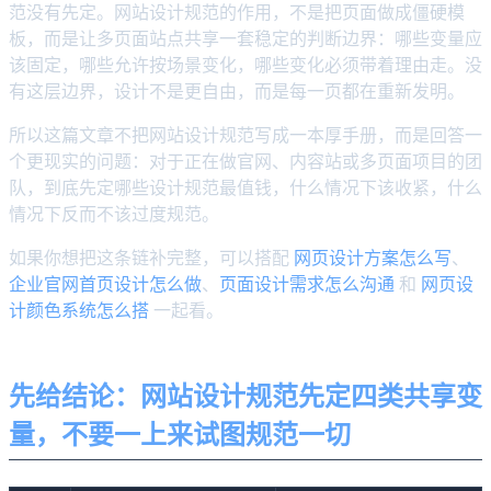
范没有先定。网站设计规范的作用，不是把页面做成僵硬模
板，而是让多页面站点共享一套稳定的判断边界：哪些变量应
该固定，哪些允许按场景变化，哪些变化必须带着理由走。没
有这层边界，设计不是更自由，而是每一页都在重新发明。
所以这篇文章不把网站设计规范写成一本厚手册，而是回答一
个更现实的问题：对于正在做官网、内容站或多页面项目的团
队，到底先定哪些设计规范最值钱，什么情况下该收紧，什么
情况下反而不该过度规范。
如果你想把这条链补完整，可以搭配
网页设计方案怎么写
、
企业官网首页设计怎么做
、
页面设计需求怎么沟通
和
网页设
计颜色系统怎么搭
一起看。
先给结论：网站设计规范先定四类共享变
量，不要一上来试图规范一切