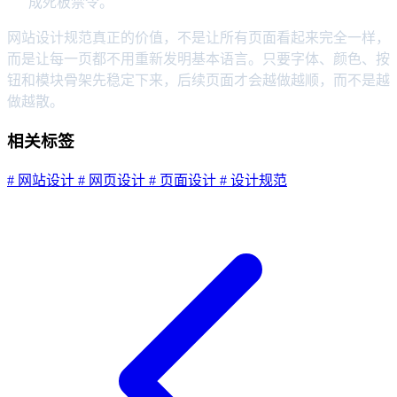
成死板禁令。
网站设计规范真正的价值，不是让所有页面看起来完全一样，
而是让每一页都不用重新发明基本语言。只要字体、颜色、按
钮和模块骨架先稳定下来，后续页面才会越做越顺，而不是越
做越散。
相关标签
# 网站设计
# 网页设计
# 页面设计
# 设计规范