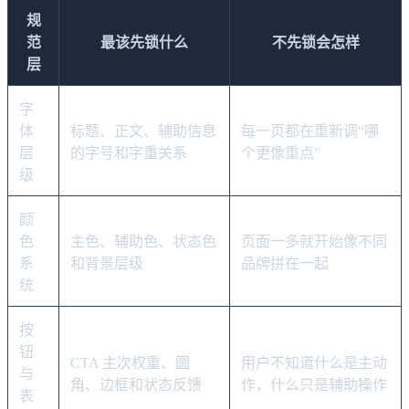
规
范
最该先锁什么
不先锁会怎样
层
字
体
标题、正文、辅助信息
每一页都在重新调“哪
层
的字号和字重关系
个更像重点”
级
颜
色
主色、辅助色、状态色
页面一多就开始像不同
系
和背景层级
品牌拼在一起
统
按
钮
CTA 主次权重、圆
用户不知道什么是主动
与
角、边框和状态反馈
作，什么只是辅助操作
表