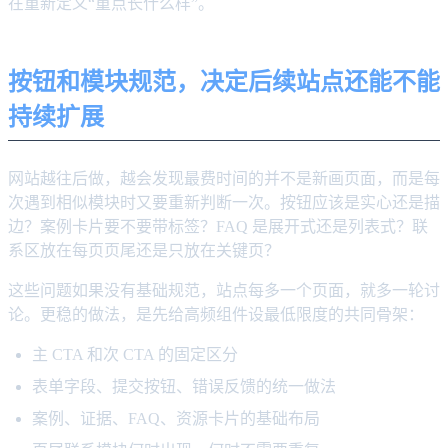
在重新定义“重点长什么样”。
按钮和模块规范，决定后续站点还能不能
持续扩展
网站越往后做，越会发现最费时间的并不是新画页面，而是每
次遇到相似模块时又要重新判断一次。按钮应该是实心还是描
边？案例卡片要不要带标签？FAQ 是展开式还是列表式？联
系区放在每页页尾还是只放在关键页？
这些问题如果没有基础规范，站点每多一个页面，就多一轮讨
论。更稳的做法，是先给高频组件设最低限度的共同骨架：
主 CTA 和次 CTA 的固定区分
表单字段、提交按钮、错误反馈的统一做法
案例、证据、FAQ、资源卡片的基础布局