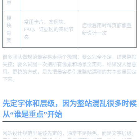
单
模
常用卡片、案例块、
块
后续复用时每页都像重
FAQ、证据区的基础节
骨
新设计一次
奏
架
很多团队做规范最容易走两个极端：要么完全不定，结果整站
失控；要么试图一次把所有像素和场景全定死，结果没人愿意
用。更稳的方式，是先把最容易引发整站漂移的共享变量固定
下来。
先定字体和层级，因为整站混乱很多时候
从“谁是重点”开始
网站设计规范里最该先定的，通常不是颜色，而是文字层级。