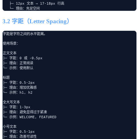
   ├─ 12px 文本 → 17-18px 行高

3.2 字距（Letter Spacing）
字距是字符之间的水平距离。

使用场景：

正文文本

├─ 字距：0 或 -0.5px

├─ 理由：正常阅读

└─ 示例：使用默认

标题

├─ 字距：0.5-2px

├─ 理由：增加优雅感

└─ 示例：h1, h2

全大写文本

├─ 字距：1-3px

├─ 理由：避免显得过于紧凑

└─ 示例：WELCOME, FEATURED

小号文本

├─ 字距：0.5-1px

├─ 理由：改善可读性
