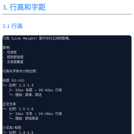
3. 行高和字距
3.1 行高
行高（Line Height）是行与行之间的距离。

影响：

- 可读性

- 视觉舒适感

- 文本密集度

行高与字体大小的比例：

标题（h1-h3）

└─ 比例：1.2-1.3

   ├─ 32px 标题 → 38-42px 行高

   └─ 理由：紧凑，简洁

正文文本

└─ 比例：1.5-1.6

   ├─ 16px 文本 → 24-26px 行高

   └─ 理由：舒适易读

小文本/标签

└─ 比例：1.4-1.5
