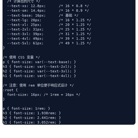
  /* 计算出的尺寸 */

  --text-xs: 12.8px;      /* 16 * 0.8 */

  --text-sm: 14.4px;      /* 16 * 0.9 */

  --text-base: 16px;      /* 基础 */

  --text-lg: 20px;        /* 16 * 1.25 */

  --text-xl: 25px;        /* 20 * 1.25 */

  --text-2xl: 31px;       /* 25 * 1.25 */

  --text-3xl: 39px;       /* 31 * 1.25 */

  --text-4xl: 49px;       /* 39 * 1.25 */

  --text-5xl: 61px;       /* 49 * 1.25 */

}

/* 使用 CSS 变量 */

p { font-size: var(--text-base); }

h3 { font-size: var(--text-2xl); }

h2 { font-size: var(--text-3xl); }

h1 { font-size: var(--text-4xl); }

/* 注意：使用 rem 单位便于响应式设计 */

:root {

  font-size: 16px; /* 1rem = 16px */

}

p { font-size: 1rem; }

h3 { font-size: 1.938rem; }

h2 { font-size: 2.441rem; }
