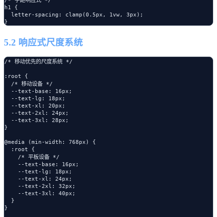
h1 {

  letter-spacing: clamp(0.5px, 1vw, 3px);

5.2 响应式尺度系统
/* 移动优先的尺度系统 */

:root {

  /* 移动设备 */

  --text-base: 16px;

  --text-lg: 18px;

  --text-xl: 20px;

  --text-2xl: 24px;

  --text-3xl: 28px;

}

@media (min-width: 768px) {

  :root {

    /* 平板设备 */

    --text-base: 16px;

    --text-lg: 18px;

    --text-xl: 24px;

    --text-2xl: 32px;

    --text-3xl: 40px;

  }

}
