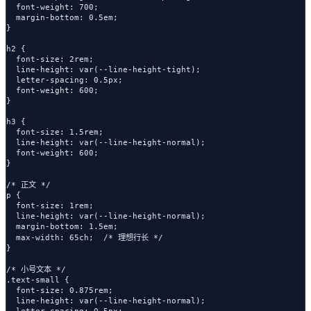
  font-weight: 700;

  margin-bottom: 0.5em;

}

h2 {

  font-size: 2rem;

  line-height: var(--line-height-tight);

  letter-spacing: 0.5px;

  font-weight: 600;

}

h3 {

  font-size: 1.5rem;

  line-height: var(--line-height-normal);

  font-weight: 600;

}

/* 正文 */

p {

  font-size: 1rem;

  line-height: var(--line-height-normal);

  margin-bottom: 1.5em;

  max-width: 65ch;  /* 理想行长 */

}

/* 小号文本 */

.text-small {

  font-size: 0.875rem;

  line-height: var(--line-height-normal);

  letter-spacing: 0.5px;
