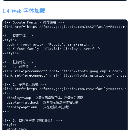
1.4 Web 字体加载
<!-- Google Fonts - 推荐使用 -->

<link href="https://fonts.googleapis.com/css2?family=Roboto:wgh
<!-- 使用字体 -->

<style>

  body { font-family: 'Roboto', sans-serif; }

  h1 { font-family: 'Playfair Display', serif; }

</style>

<!-- 性能优化 -->

<!-- 1. 预连接 -->

<link rel="preconnect" href="https://fonts.googleapis.com">

<link rel="preconnect" href="https://fonts.gstatic.com" crossor
<!-- 2. 字体显示策略 -->

<link href="https://fonts.googleapis.com/css2?family=Roboto&dis
<!-- 

  display=swap: 立即显示备选字体，准备好后切换

  display=fallback: 短暂显示备选字体后切换

  display=optional: 只在足够快时加载

-->

<!-- 3. 自托管字体（性能最佳） -->

<style>

  @font-face {
