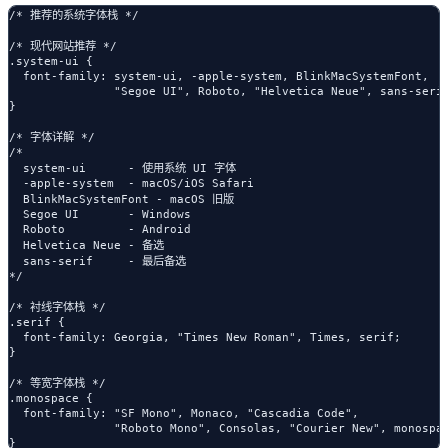
/* 推荐的系统字体栈 */

/* 现代网站推荐 */

.system-ui {

  font-family: system-ui, -apple-system, BlinkMacSystemFont, 

               "Segoe UI", Roboto, "Helvetica Neue", sans-serif
}

/* 字体详解 */

/* 

  system-ui      - 使用系统 UI 字体

  -apple-system  - macOS/iOS Safari 

  BlinkMacSystemFont - macOS 旧版

  Segoe UI       - Windows 

  Roboto         - Android

  Helvetica Neue - 备选

  sans-serif     - 最后备选

*/

/* 衬线字体栈 */

.serif {

  font-family: Georgia, "Times New Roman", Times, serif;

}

/* 等宽字体栈 */

.monospace {

  font-family: "SF Mono", Monaco, "Cascadia Code", 

               "Roboto Mono", Consolas, "Courier New", monospac