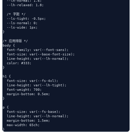
  --lh-normal: 1.6;

  --lh-relaxed: 1.8;

  /* 字距 */

  --ls-tight: -0.5px;

  --ls-normal: 0;

  --ls-wide: 1px;

}

/* 应用排版 */

body {

  font-family: var(--font-sans);

  font-size: var(--base-font-size);

  line-height: var(--lh-normal);

  color: #333;

}

h1 {

  font-size: var(--fs-4xl);

  line-height: var(--lh-tight);

  font-weight: 700;

  margin-bottom: 0.5em;

}

p {

  font-size: var(--fs-base);

  line-height: var(--lh-normal);

  margin-bottom: 1.5em;

  max-width: 65ch;
