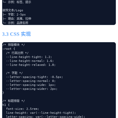
└─ 示例：标签、提示

装饰文本/Logo

├─ 字距：2-5px

├─ 理由：高雅、拉伸

3.3 CSS 实现
/* 排版模块 */

:root {

  /* 行高比例 */

  --line-height-tight: 1.2;

  --line-height-normal: 1.6;

  --line-height-relaxed: 1.8;

  /* 字距 */

  --letter-spacing-tight: -0.5px;

  --letter-spacing-normal: 0;

  --letter-spacing-wide: 1px;

  --letter-spacing-wider: 2px;

}

/* 标题排版 */

h1 {

  font-size: 2.5rem;

  line-height: var(--line-height-tight);

  letter-spacing: var(--letter-spacing-wide);
