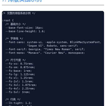
/* 完整的排版系统示例 */

:root {

  /* 基础大小 */

  --base-font-size: 16px;

  --base-line-height: 1.6;

  /* 字体栈 */

  --font-sans: system-ui, -apple-system, BlinkMacSystemFont, 

               "Segoe UI", Roboto, sans-serif;

  --font-serif: Georgia, "Times New Roman", serif;

  --font-mono: "Monaco", "Courier New", monospace;

  /* 尺寸尺度 */

  --fs-xs: 0.75rem;

  --fs-sm: 0.875rem;

  --fs-base: 1rem;

  --fs-lg: 1.125rem;

  --fs-xl: 1.25rem;

  --fs-2xl: 1.5rem;

  --fs-3xl: 1.875rem;

  --fs-4xl: 2.25rem;

  --fs-5xl: 3rem;

  /* 行高 */

  --lh-tight: 1.2;
