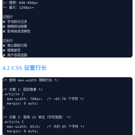
├─ 理想：600-800px

└─ 最大：1200px+

过短行

❌ 字词拆分过多

❌ 眼睛移动频繁

❌ 影响阅读流畅性

过长行

❌ 难以跟踪行尾

❌ 眼睛疲劳

4.2 CSS 设置行长
/* 使用 max-width 限制行长 */

/* 方案 1：固定像素 */

.article {

  max-width: 700px;  /* ~65-70 个字符 */

  margin: 0 auto;

}

/* 方案 2：使用 ch 单位（字符宽度） */

.article {

  max-width: 65ch;   /* 大约 65 个字符 */

  margin: 0 auto;
