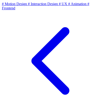
# Motion Design
# Interaction Design
# UX
# Animation
#
Frontend