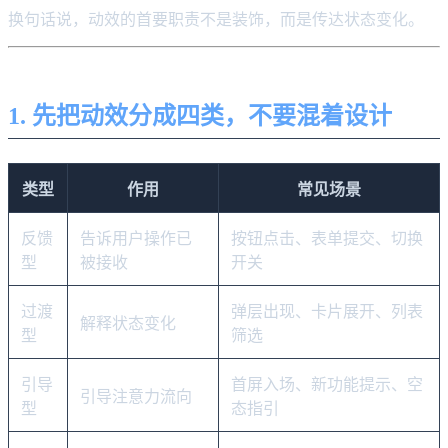
换句话说，动效的首要职责不是装饰，而是传达状态变化。
1. 先把动效分成四类，不要混着设计
类型
作用
常见场景
反馈
告诉用户操作已
按钮点击、表单提交、切换
型
被接收
开关
过渡
弹层出现、卡片展开、列表
解释状态变化
型
筛选
引导
首屏入场、新功能提示、空
引导注意力流向
型
态指引