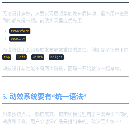
无论设计多好，只要实现层频繁触发布局抖动，最终用户感受
到的都只是卡顿。前端实现里应优先用：
transform
opacity
而谨慎使用会频繁触发布局或重绘的属性，例如复杂场景下的
、
、
、
。
top
left
width
height
动效设计与性能不是两个阶段，而是一开始就该一起考虑。
5. 动效系统要有“统一语法”
如果按钮点击、弹层展开、页面切换分别用了三套完全不同的
速度和节奏，用户会感觉产品是拼出来的。建议至少统一：