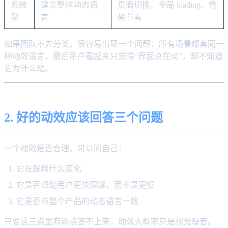
系统
建立整体动态语
页面切换、全局 loading、骨
型
言
架节奏
如果团队不先分类，很容易出现一个问题：所有场景都套同一
种动效语言，最后用户看起来只觉得“界面总在动”，却不知道
它为什么动。
2. 好的动效应该回答三个问题
一个动效是否合理，可以问自己：
它在解释什么变化
它是否帮助用户更快理解，而不是更慢
它是否与整个产品的动态语言一致
只要这三点里有两点答不上来，动效大概率只是视觉噪音。