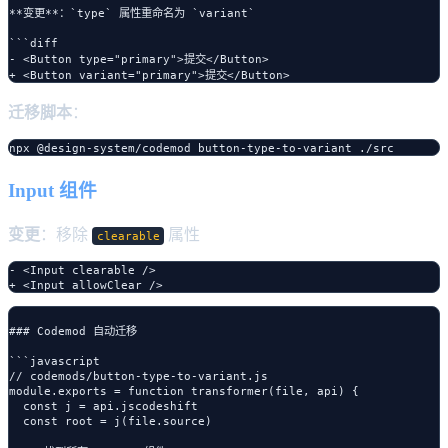
**变更**：`type` 属性重命名为 `variant`

```diff

- <Button type="primary">提交</Button>

迁移脚本
：
Input 组件
变更
：移除
属性
clearable
- <Input clearable />

### Codemod 自动迁移

```javascript

// codemods/button-type-to-variant.js

module.exports = function transformer(file, api) {

  const j = api.jscodeshift

  const root = j(file.source)
