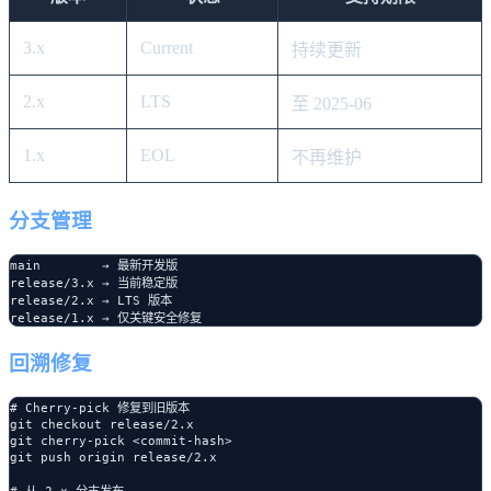
3.x
Current
持续更新
2.x
LTS
至 2025-06
1.x
EOL
不再维护
分支管理
main        → 最新开发版

release/3.x → 当前稳定版

release/2.x → LTS 版本

回溯修复
# Cherry-pick 修复到旧版本

git checkout release/2.x

git cherry-pick <commit-hash>

git push origin release/2.x
