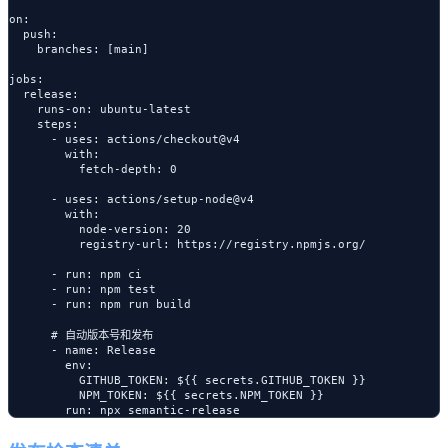
on:

  push:

    branches: [main]

jobs:

  release:

    runs-on: ubuntu-latest

    steps:

      - uses: actions/checkout@v4

        with:

          fetch-depth: 0

      - uses: actions/setup-node@v4

        with:

          node-version: 20

          registry-url: https://registry.npmjs.org/

      - run: npm ci

      - run: npm test

      - run: npm run build

      # 自动版本号和发布

      - name: Release

        env:

          GITHUB_TOKEN: ${{ secrets.GITHUB_TOKEN }}

          NPM_TOKEN: ${{ secrets.NPM_TOKEN }}
