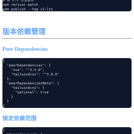
# 从 2.x 分支发布

npm version patch

版本依赖管理
Peer Dependencies
{

  "peerDependencies": {

    "vue": "^3.3.0",

    "tailwindcss": "^3.0.0"

  },

  "peerDependenciesMeta": {

    "tailwindcss": {

      "optional": true

    }

  }

锁定依赖范围
{
