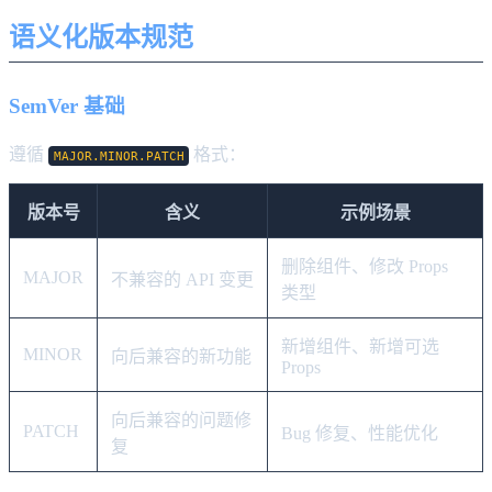
语义化版本规范
SemVer 基础
遵循
格式：
MAJOR.MINOR.PATCH
版本号
含义
示例场景
删除组件、修改 Props
MAJOR
不兼容的 API 变更
类型
新增组件、新增可选
MINOR
向后兼容的新功能
Props
向后兼容的问题修
PATCH
Bug 修复、性能优化
复