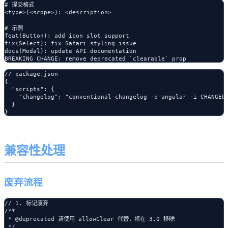
# 提交格式

<type>(<scope>): <description>

# 示例

feat(Button): add icon slot support

fix(Select): fix Safari styling issue

docs(Modal): update API documentation

// package.json

{

  "scripts": {

    "changelog": "conventional-changelog -p angular -i CHANGELO
  }

兼容性处理
废弃流程
// 1. 标记废弃

/**

 * @deprecated 请使用 allowClear 代替，将在 3.0 移除

 */
