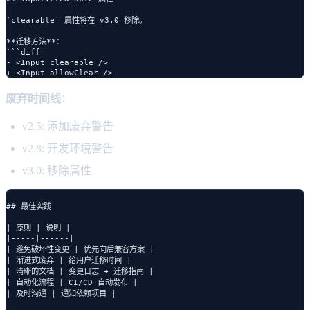
`clearable` 属性将在 v3.0 移除。

**迁移方法**：

```diff

- <Input clearable />

废弃时间线
：
v2.5: 添加废弃警告
v2.8: 开发环境警告
v3.0: 移除属性
## 最佳实践

| 原则 | 说明 |

|-----|------|

| 避免破坏性变更 | 优先向后兼容方案 |

| 渐进式废弃 | 给用户迁移时间 |

| 清晰的文档 | 变更日志 + 迁移指南 |

| 自动化流程 | CI/CD 自动发布 |

| 及时沟通 | 通知依赖项目 |
