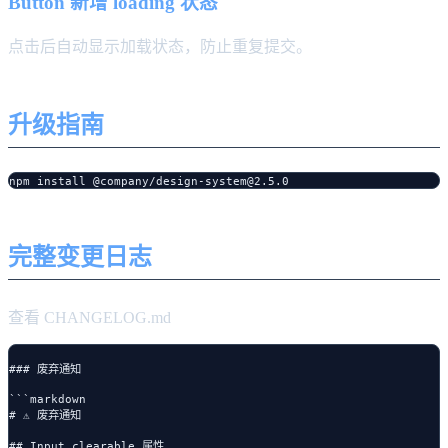
Button 新增 loading 状态
点击后自动显示加载状态，防止重复提交。
升级指南
完整变更日志
查看 CHANGELOG.md
### 废弃通知

```markdown

# ⚠️ 废弃通知

## Input.clearable 属性
