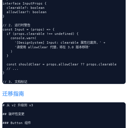
interface InputProps {

  clearable?: boolean

  allowClear?: boolean

}

// 2. 运行时警告

const Input = (props) => {

  if (props.clearable !== undefined) {

    console.warn(

      '[DesignSystem] Input: clearable 属性已废弃，' +

      '请使用 allowClear 代替，将在 3.0 版本移除'

    )

  }

  const shouldClear = props.allowClear ?? props.clearable

  // ...

}

迁移指南
# 从 v2 升级到 v3

## 破坏性变更

### Button 组件
