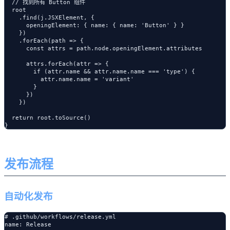
  // 找到所有 Button 组件

  root

    .find(j.JSXElement, {

      openingElement: { name: { name: 'Button' } }

    })

    .forEach(path => {

      const attrs = path.node.openingElement.attributes

      attrs.forEach(attr => {

        if (attr.name && attr.name.name === 'type') {

          attr.name.name = 'variant'

        }

      })

    })

  return root.toSource()

发布流程
自动化发布
# .github/workflows/release.yml

name: Release
