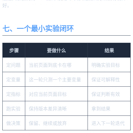
好。
七、一个最小实验闭环
步骤
要做什么
结果
定问题
当前页面到底卡在哪
明确实验目标
定变量
这一轮只测一个主要变量
保证可解释性
定指标
对应当前页面目标
保证判断有效
跑实验
保持版本差异清晰
拿到结果
做决策
保留、继续或放弃
进入下一轮迭代