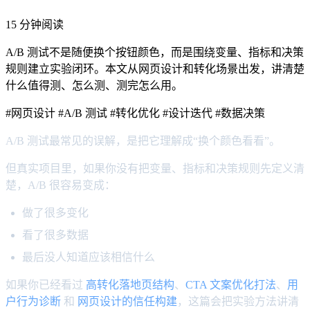
15 分钟阅读
A/B 测试不是随便换个按钮颜色，而是围绕变量、指标和决策
规则建立实验闭环。本文从网页设计和转化场景出发，讲清楚
什么值得测、怎么测、测完怎么用。
#网页设计
#A/B 测试
#转化优化
#设计迭代
#数据决策
A/B 测试最常见的误解，是把它理解成“换个颜色看看”。
但真实项目里，如果你没有把变量、指标和决策规则先定义清
楚，A/B 很容易变成：
做了很多变化
看了很多数据
最后没人知道应该相信什么
如果你已经看过
高转化落地页结构
、
CTA 文案优化打法
、
用
户行为诊断
和
网页设计的信任构建
，这篇会把实验方法讲清