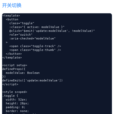
开关切换
<template>

  <button 

    class="toggle"

    :class="{ active: modelValue }"

    @click="$emit('update:modelValue', !modelValue)"

    role="switch"

    :aria-checked="modelValue"

  >

    <span class="toggle-track" />

    <span class="toggle-thumb" />

  </button>

</template>

<script setup>

defineProps({

  modelValue: Boolean

})

defineEmits(['update:modelValue'])

</script>

<style scoped>

.toggle {

  width: 52px;

  height: 28px;

  padding: 0;

  border: none;
