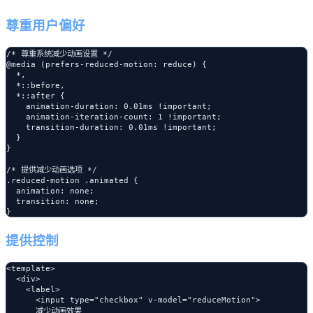
尊重用户偏好
/* 尊重系统减少动画设置 */

@media (prefers-reduced-motion: reduce) {

  *,

  *::before,

  *::after {

    animation-duration: 0.01ms !important;

    animation-iteration-count: 1 !important;

    transition-duration: 0.01ms !important;

  }

}

/* 提供减少动画选项 */

.reduced-motion .animated {

  animation: none;

  transition: none;

提供控制
<template>

  <div>

    <label>

      <input type="checkbox" v-model="reduceMotion">

      减少动画效果
