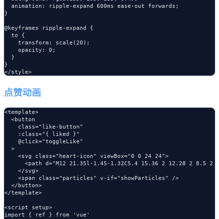
  animation: ripple-expand 600ms ease-out forwards;

}

@keyframes ripple-expand {

  to {

    transform: scale(20);

    opacity: 0;

  }

}

点赞动画
<template>

  <button 

    class="like-button"

    :class="{ liked }"

    @click="toggleLike"

  >

    <svg class="heart-icon" viewBox="0 0 24 24">

      <path d="M12 21.35l-1.45-1.32C5.4 15.36 2 12.28 2 8.5 2 5
    </svg>

    <span class="particles" v-if="showParticles" />

  </button>

</template>

<script setup>

import { ref } from 'vue'
