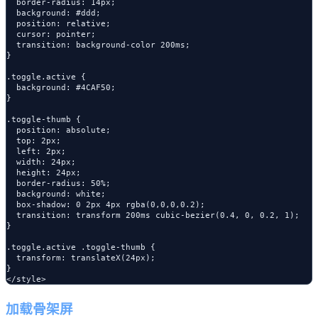
  border-radius: 14px;

  background: #ddd;

  position: relative;

  cursor: pointer;

  transition: background-color 200ms;

}

.toggle.active {

  background: #4CAF50;

}

.toggle-thumb {

  position: absolute;

  top: 2px;

  left: 2px;

  width: 24px;

  height: 24px;

  border-radius: 50%;

  background: white;

  box-shadow: 0 2px 4px rgba(0,0,0,0.2);

  transition: transform 200ms cubic-bezier(0.4, 0, 0.2, 1);

}

.toggle.active .toggle-thumb {

  transform: translateX(24px);

}

加载骨架屏