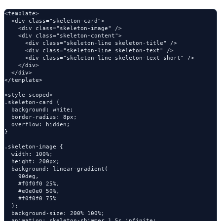
<template>

  <div class="skeleton-card">

    <div class="skeleton-image" />

    <div class="skeleton-content">

      <div class="skeleton-line skeleton-title" />

      <div class="skeleton-line skeleton-text" />

      <div class="skeleton-line skeleton-text short" />

    </div>

  </div>

</template>

<style scoped>

.skeleton-card {

  background: white;

  border-radius: 8px;

  overflow: hidden;

}

.skeleton-image {

  width: 100%;

  height: 200px;

  background: linear-gradient(

    90deg,

    #f0f0f0 25%,

    #e0e0e0 50%,

    #f0f0f0 75%

  );

  background-size: 200% 100%;

  animation: skeleton-shimmer 1.5s infinite;
