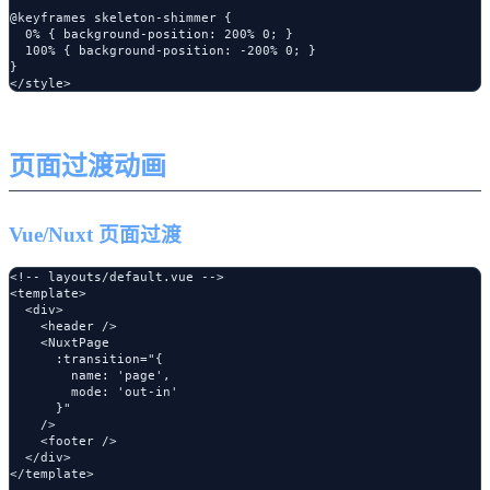
@keyframes skeleton-shimmer {

  0% { background-position: 200% 0; }

  100% { background-position: -200% 0; }

}

页面过渡动画
Vue/Nuxt 页面过渡
<!-- layouts/default.vue -->

<template>

  <div>

    <header />

    <NuxtPage 

      :transition="{

        name: 'page',

        mode: 'out-in'

      }"

    />

    <footer />

  </div>

</template>
