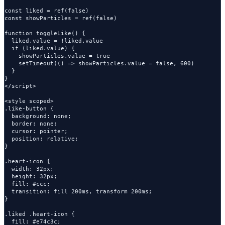
const liked = ref(false)

const showParticles = ref(false)

function toggleLike() {

  liked.value = !liked.value

  if (liked.value) {

    showParticles.value = true

    setTimeout(() => showParticles.value = false, 600)

  }

}

</script>

<style scoped>

.like-button {

  background: none;

  border: none;

  cursor: pointer;

  position: relative;

}

.heart-icon {

  width: 32px;

  height: 32px;

  fill: #ccc;

  transition: fill 200ms, transform 200ms;

}

.liked .heart-icon {

  fill: #e74c3c;
