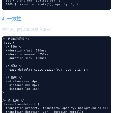
  50% { transform: scale(1.05); }

  100% { transform: scale(1); opacity: 1; }

4. 一致性
整个应用的动画风格应统一：
/* 定义动画系统 */

:root {

  /* 时长 */

  --duration-fast: 100ms;

  --duration-normal: 250ms;

  --duration-slow: 400ms;

  /* 缓动 */

  --ease-default: cubic-bezier(0.4, 0.0, 0.2, 1);

  /* 距离 */

  --distance-sm: 4px;

  --distance-md: 8px;

  --distance-lg: 16px;

}

/* 统一应用 */

.transition-default {

  transition-property: transform, opacity, background-color;

  transition-duration: var(--duration-normal);
