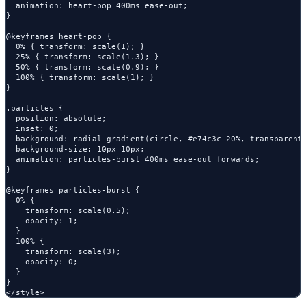
  animation: heart-pop 400ms ease-out;

}

@keyframes heart-pop {

  0% { transform: scale(1); }

  25% { transform: scale(1.3); }

  50% { transform: scale(0.9); }

  100% { transform: scale(1); }

}

.particles {

  position: absolute;

  inset: 0;

  background: radial-gradient(circle, #e74c3c 20%, transparent 
  background-size: 10px 10px;

  animation: particles-burst 400ms ease-out forwards;

}

@keyframes particles-burst {

  0% { 

    transform: scale(0.5); 

    opacity: 1; 

  }

  100% { 

    transform: scale(3); 

    opacity: 0; 

  }

}
