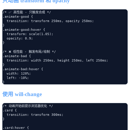
只动画 transform 和 opacity
/* ✅ 高性能 - 只触发合成 */

.animate-good {

  transition: transform 250ms, opacity 250ms;

}

.animate-good:hover {

  transform: scale(1.05);

  opacity: 0.9;

}

/* ❌ 低性能 - 触发布局/绘制 */

.animate-bad {

  transition: width 250ms, height 250ms, left 250ms;

}

.animate-bad:hover {

  width: 120%;

  left: -10%;

使用 will-change
/* 动画开始前提示浏览器优化 */

.card {

  transition: transform 300ms;

}

.card:hover {
