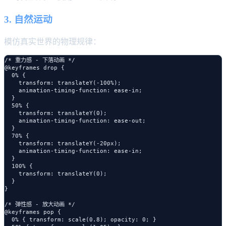
3. 自然运动
模仿真实世界的物理规律：
/* 重力感 - 下落动画 */

@keyframes drop {

  0% { 

    transform: translateY(-100%);

    animation-timing-function: ease-in;

  }

  50% { 

    transform: translateY(0);

    animation-timing-function: ease-out;

  }

  70% { 

    transform: translateY(-20px);

    animation-timing-function: ease-in;

  }

  100% { 

    transform: translateY(0);

  }

}

/* 弹性感 - 放大动画 */

@keyframes pop {

  0% { transform: scale(0.8); opacity: 0; }
