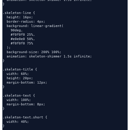
}

.skeleton-line {

  height: 16px;

  border-radius: 4px;

  background: linear-gradient(

    90deg,

    #f0f0f0 25%,

    #e0e0e0 50%,

    #f0f0f0 75%

  );

  background-size: 200% 100%;

  animation: skeleton-shimmer 1.5s infinite;

}

.skeleton-title {

  width: 60%;

  height: 20px;

  margin-bottom: 12px;

}

.skeleton-text {

  width: 100%;

  margin-bottom: 8px;

}

.skeleton-text.short {

  width: 40%;

}
