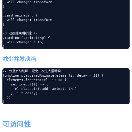
  will-change: transform;

}

.card.animating {

  will-change: transform;

}

/* 动画结束后移除 */

.card:not(.animating) {

  will-change: auto;

减少并发动画
// 分批启动动画，避免一次性大量动画

function staggeredAnimate(elements, delay = 50) {

  elements.forEach((el, i) => {

    setTimeout(() => {

      el.classList.add('animate-in')

    }, i * delay)

  })

可访问性