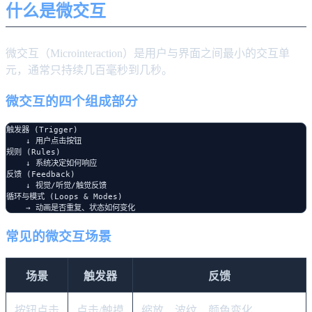
什么是微交互
微交互（Microinteraction）是用户与界面之间最小的交互单
元，通常只持续几百毫秒到几秒。
微交互的四个组成部分
触发器 (Trigger)

    ↓ 用户点击按钮

规则 (Rules)

    ↓ 系统决定如何响应

反馈 (Feedback)

    ↓ 视觉/听觉/触觉反馈

循环与模式 (Loops & Modes)

常见的微交互场景
场景
触发器
反馈
按钮点击
点击/触摸
缩放、波纹、颜色变化