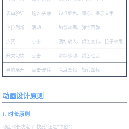
表单验证
输入/失焦
边框颜色、图标、提示文字
下拉刷新
滑动
加载动画、弹性回弹
点赞
点击
图标放大、颜色变化、粒子效果
开关切换
点击
滑块移动、颜色过渡
导航展开
点击/悬停
高度变化、旋转图标
动画设计原则
1. 时长原则
动画时长决定了"快感"还是"拖沓"：