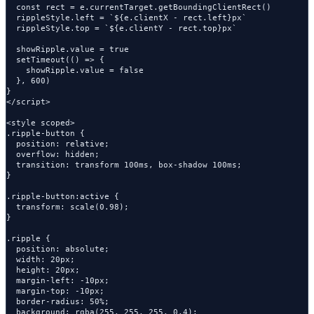
  const rect = e.currentTarget.getBoundingClientRect()

  rippleStyle.left = `${e.clientX - rect.left}px`

  rippleStyle.top = `${e.clientY - rect.top}px`

  showRipple.value = true

  setTimeout(() => {

    showRipple.value = false

  }, 600)

}

</script>

<style scoped>

.ripple-button {

  position: relative;

  overflow: hidden;

  transition: transform 100ms, box-shadow 100ms;

}

.ripple-button:active {

  transform: scale(0.98);

}

.ripple {

  position: absolute;

  width: 20px;

  height: 20px;

  margin-left: -10px;

  margin-top: -10px;

  border-radius: 50%;

  background: rgba(255, 255, 255, 0.4);
