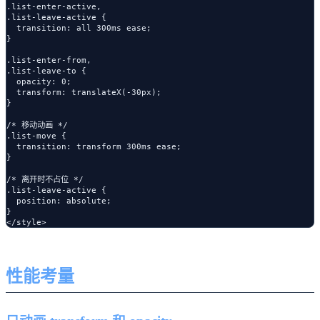
.list-enter-active,

.list-leave-active {

  transition: all 300ms ease;

}

.list-enter-from,

.list-leave-to {

  opacity: 0;

  transform: translateX(-30px);

}

/* 移动动画 */

.list-move {

  transition: transform 300ms ease;

}

/* 离开时不占位 */

.list-leave-active {

  position: absolute;

}

性能考量