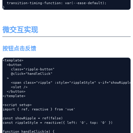
  transition-timing-function: var(--ease-default);

微交互实现
按钮点击反馈
<template>

  <button 

    class="ripple-button"

    @click="handleClick"

  >

    <span class="ripple" :style="rippleStyle" v-if="showRipple"
    <slot />

  </button>

</template>

<script setup>

import { ref, reactive } from 'vue'

const showRipple = ref(false)

const rippleStyle = reactive({ left: '0', top: '0' })

function handleClick(e) {
