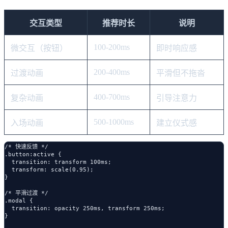
交互类型
推荐时长
说明
100-200ms
微交互（按钮）
即时响应感
200-400ms
过渡动画
平滑但不拖沓
400-700ms
复杂动画
引导注意力
500-1000ms
入场动画
建立仪式感
/* 快速反馈 */

.button:active {

  transition: transform 100ms;

  transform: scale(0.95);

}

/* 平滑过渡 */

.modal {

  transition: opacity 250ms, transform 250ms;

}
