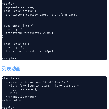
<style>

.page-enter-active,

.page-leave-active {

  transition: opacity 250ms, transform 250ms;

}

.page-enter-from {

  opacity: 0;

  transform: translateY(20px);

}

.page-leave-to {

  opacity: 0;

  transform: translateY(-20px);

}

列表动画
<template>

  <TransitionGroup name="list" tag="ul">

    <li v-for="item in items" :key="item.id">

      {{ item.name }}

    </li>

  </TransitionGroup>

</template>

<style>
