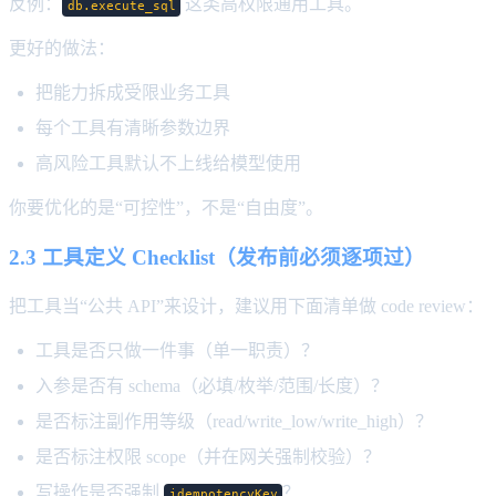
反例：
这类高权限通用工具。
db.execute_sql
更好的做法：
把能力拆成受限业务工具
每个工具有清晰参数边界
高风险工具默认不上线给模型使用
你要优化的是“可控性”，不是“自由度”。
2.3 工具定义 Checklist（发布前必须逐项过）
把工具当“公共 API”来设计，建议用下面清单做 code review：
工具是否只做一件事（单一职责）？
入参是否有 schema（必填/枚举/范围/长度）？
是否标注副作用等级（read/write_low/write_high）？
是否标注权限 scope（并在网关强制校验）？
写操作是否强制
？
idempotencyKey