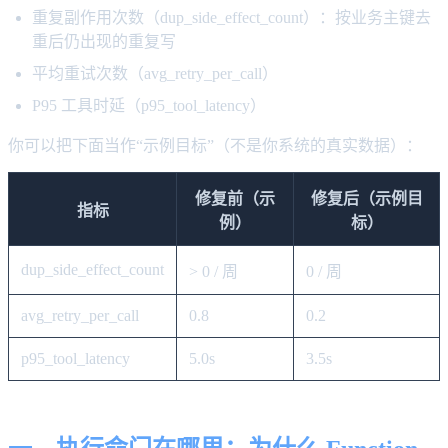
重复副作用次数（dup_side_effect_count）：按业务主键去
重后仍出现的重复写
平均重试次数（avg_retry_per_call）
P95 工具时延（p95_tool_latency）
你可以把下面当作“示例目标”（不是你系统的真实数据）：
修复前（示
修复后（示例目
指标
例）
标）
dup_side_effect_count
> 0 / 周
0 / 周
avg_retry_per_call
0.8
0.2
p95_tool_latency
5.0s
3.5s