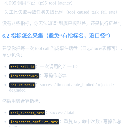
P95 调用时延（p95_tool_latency）
工具失败导致任务失败比例（tool_caused_task_fail_rate）
没有这些指标，你无法知道“到底是模型差，还是执行链差”。
6.2 指标怎么采集（避免“有指标名，没口径”）
建议你把每一次 tool call 当成事件落盘（日志/trace/表都可），
至少包含：
：一次调用的唯一 ID
tool_call_id
：写操作必填
idempotencyKey
：success / timeout / rate_limited / rejected /
resultStatus
degraded
然后用聚合算指标：
：success / total
tool_success_rate
：重复 key 命中次数 / 写操作总
idempotent_conflict_rate