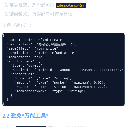
幂等要求
：是否必须传
idempotencyKey
错误语义
：错误码与可恢复建议
示例（简化）：
{

  "name": "order.refund.create",

  "description": "为指定订单创建退款申请",

  "sideEffect": "high_write",

  "permission": ["order:refund:write"],

  "idempotent": true,

  "input_schema": {

    "type": "object",

    "required": ["orderId", "amount", "reason", "idempotencyKey
    "properties": {

      "orderId": {"type": "string"},

      "amount": {"type": "number", "minimum": 0.01},

      "reason": {"type": "string", "maxLength": 200},

      "idempotencyKey": {"type": "string"}

    }

  }

2.2 避免“万能工具”