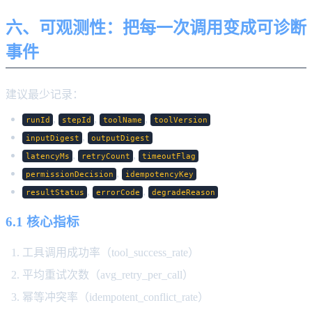
六、可观测性：把每一次调用变成可诊断
事件
建议最少记录：
,
,
,
runId
stepId
toolName
toolVersion
,
inputDigest
outputDigest
,
,
latencyMs
retryCount
timeoutFlag
,
permissionDecision
idempotencyKey
,
,
resultStatus
errorCode
degradeReason
6.1 核心指标
工具调用成功率（tool_success_rate）
平均重试次数（avg_retry_per_call）
幂等冲突率（idempotent_conflict_rate）