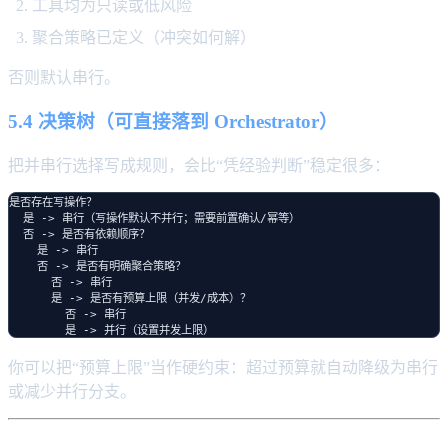
工具均为只读或低风险
聚合策略已定义（冲突如何解）
否则默认串行。
5.4 决策树（可直接落到 Orchestrator）
把并串行选择写成规则，会比“凭经验判断”稳定很多：
是否存在写操作？

  是 -> 串行（写操作默认不并行；需要前置确认/幂等）

  否 -> 是否有依赖顺序？

    是 -> 串行

    否 -> 是否有明确聚合策略？

      否 -> 串行

      是 -> 是否有预算上限（并发/成本）？

        否 -> 串行

你可以把“预算上限”当作硬约束：超过预算就自动降级为串行
或减少并行分支。