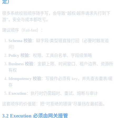
定）
很多系统校验顺序随手写，会导致“越权/越界请求先打到下
游”，安全与成本都吃亏。
建议顺序（Fail-fast）：
Schema 校验
：缺字段/类型错直接打回（必要时触发追
问）
Policy 校验
：权限、工具白名单、字段级策略
Business 校验
：金额上限、时间窗口、租户边界、资源所
有权
Idempotency 校验
：写操作必须有 key，并先查去重表/缓
存
Execution
：执行时仍需超时、重试、熔断与审计
这套顺序的价值是：把“可拒绝的错误”尽量挡在最前面。
3.2 Execution 必须由网关接管