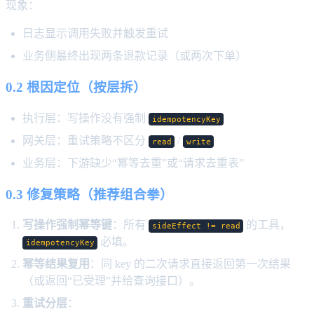
现象：
日志显示调用失败并触发重试
业务侧最终出现两条退款记录（或两次下单）
0.2 根因定位（按层拆）
执行层：写操作没有强制
idempotencyKey
网关层：重试策略不区分
/
read
write
业务层：下游缺少“幂等去重”或“请求去重表”
0.3 修复策略（推荐组合拳）
写操作强制幂等键
：所有
的工具，
sideEffect != read
必填。
idempotencyKey
幂等结果复用
：同 key 的二次请求直接返回第一次结果
（或返回“已受理”并给查询接口）。
重试分层
：