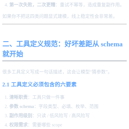
第一次失败，二次更糟
：重试不幂等，造成重复副作用。
如果你不把这四类问题显式建模，线上稳定性会非常差。
二、工具定义规范：好坏差距从 schema
就开始
很多工具定义写成一句话描述，这会让模型“猜参数”。
2.1 工具定义必须包含的六要素
清晰职责
：工具只做一件事
参数 schema
：字段类型、必填、枚举、范围
副作用级别
：只读 / 低风险写 / 高风险写
权限需求
：需要哪些 scope