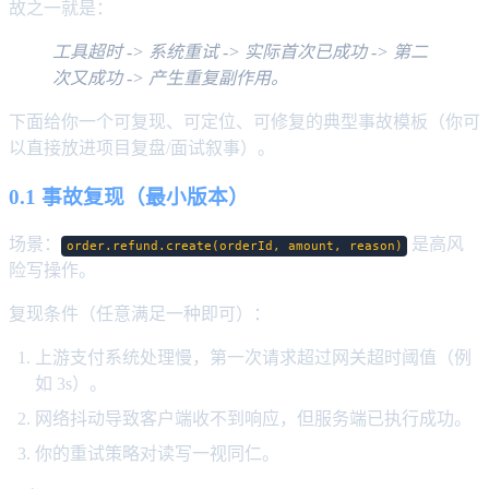
故之一就是：
工具超时 -> 系统重试 -> 实际首次已成功 -> 第二
次又成功 -> 产生重复副作用。
下面给你一个可复现、可定位、可修复的典型事故模板（你可
以直接放进项目复盘/面试叙事）。
0.1 事故复现（最小版本）
场景：
是高风
order.refund.create(orderId, amount, reason)
险写操作。
复现条件（任意满足一种即可）：
上游支付系统处理慢，第一次请求超过网关超时阈值（例
如 3s）。
网络抖动导致客户端收不到响应，但服务端已执行成功。
你的重试策略对读写一视同仁。