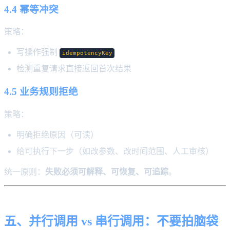
4.4 幂等冲突
策略：
写操作强制
idempotencyKey
检测重复请求直接返回首次结果
4.5 业务规则拒绝
策略：
明确拒绝原因（可读）
给可执行下一步（如改参数、改时间范围、人工审核）
统一原则：
失败必须可解释、可恢复、可追踪
。
五、并行调用 vs 串行调用：不要拍脑袋