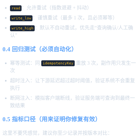
：允许重试（指数退避 + 抖动）
read
：谨慎重试（最多 1 次，且必须幂等）
write_low
：默认不自动重试，优先走“查询确认/人工确
write_high
认”
0.4 回归测试（必须自动化）
幂等测试：同
重放 3 次，副作用只发生一
idempotencyKey
次
超时注入：让下游延迟超过超时阈值，验证系统不会重复
执行
断网注入：模拟客户端断线，验证服务端可查询到最终一
致结果
0.5 指标口径（用来证明你修复有效）
这里不要凭感觉，建议你至少记录并按版本对比：