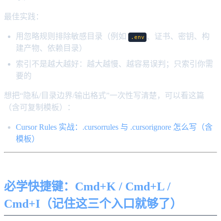
最佳实践：
用忽略规则排除敏感目录（例如
、证书、密钥、构
.env
建产物、依赖目录）
索引不是越大越好：越大越慢、越容易误判；只索引你需
要的
想把“隐私/目录边界/输出格式”一次性写清楚，可以看这篇
（含可复制模板）：
Cursor Rules 实战：.cursorrules 与 .cursorignore 怎么写（含
模板）
必学快捷键：Cmd+K / Cmd+L /
Cmd+I（记住这三个入口就够了）