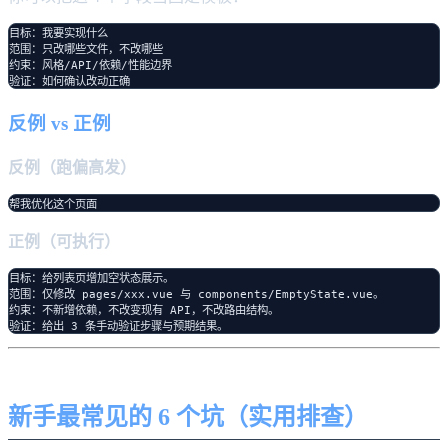
目标：我要实现什么

范围：只改哪些文件，不改哪些

约束：风格/API/依赖/性能边界

反例 vs 正例
反例（跑偏高发）
正例（可执行）
目标：给列表页增加空状态展示。

范围：仅修改 pages/xxx.vue 与 components/EmptyState.vue。

约束：不新增依赖，不改变现有 API，不改路由结构。

新手最常见的 6 个坑（实用排查）