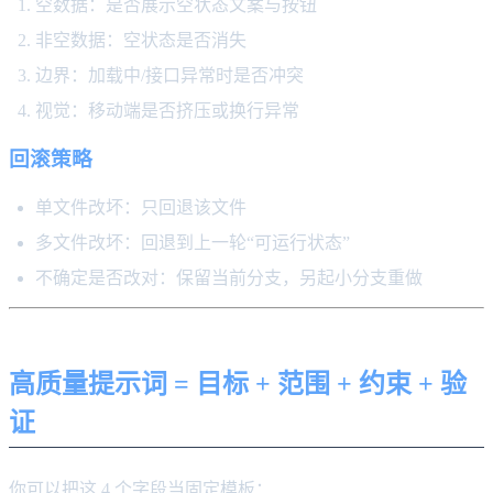
空数据：是否展示空状态文案与按钮
非空数据：空状态是否消失
边界：加载中/接口异常时是否冲突
视觉：移动端是否挤压或换行异常
回滚策略
单文件改坏：只回退该文件
多文件改坏：回退到上一轮“可运行状态”
不确定是否改对：保留当前分支，另起小分支重做
高质量提示词 = 目标 + 范围 + 约束 + 验
证
你可以把这 4 个字段当固定模板：