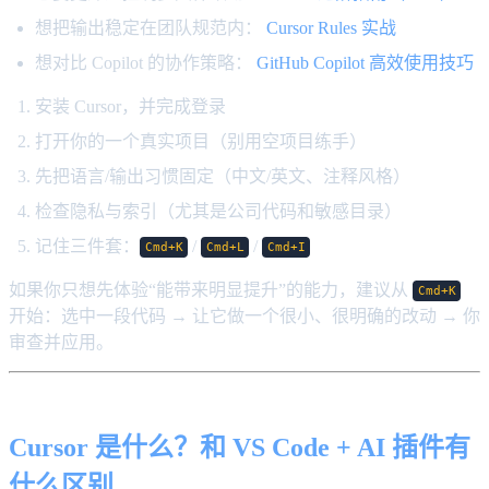
想把输出稳定在团队规范内：
Cursor Rules 实战
想对比 Copilot 的协作策略：
GitHub Copilot 高效使用技巧
安装 Cursor，并完成登录
打开你的一个真实项目（别用空项目练手）
先把语言/输出习惯固定（中文/英文、注释风格）
检查隐私与索引（尤其是公司代码和敏感目录）
记住三件套：
/
/
Cmd+K
Cmd+L
Cmd+I
如果你只想先体验“能带来明显提升”的能力，建议从
Cmd+K
开始：选中一段代码 → 让它做一个很小、很明确的改动 → 你
审查并应用。
Cursor 是什么？和 VS Code + AI 插件有
什么区别