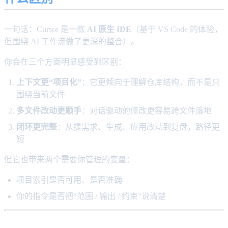
一句话：Cursor 是一款
AI 原生 IDE
（基于 VS Code 的体验，
但围绕 AI 工作流做了更深的整合）。
你会在三个方面明显感受到区别：
上下文更“项目化”
：它更倾向于理解仓库结构，而不是只
围绕当前文件
多文件改动更顺手
：对话驱动的修改更容易跨文件落地
闭环更完整
：从提需求、生成、应用改动到复盘，路径更
短
但它也带来两个需要你管理的变量：
项目索引是否可用、是否准确
你的指令是否把“范围 / 输出 / 约束”说清楚