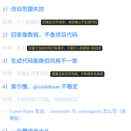
1）改动范围失控
处理：下一轮强制
。
先输出文件清单，未经确认不生成代码
2）回答像教程，不像项目代码
处理：加上
。
仅基于当前仓库已有模式，不要引入新框架/新目录
3）生成代码能跑但风格不一致
处理：在提示词里指定
。
遵循当前文件风格，不新增命名体系
4）索引慢，@codebase 不稳定
处理：先精简索引范围；规则模板见：
Cursor Rules 实战：.cursorrules 与 .cursorignore 怎么写（含
模板）