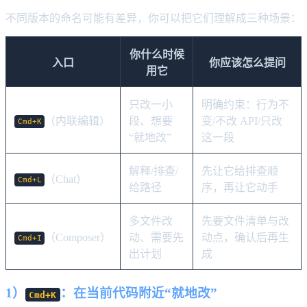
不同版本的命名可能有差异，你可以把它们理解成三种场景：
你什么时候
入口
你应该怎么提问
用它
只改一小
明确约束：行为不
（内联编辑）
段、想要
变/不改 API/只改
Cmd+K
“就地改”
这一段
解释/排查/
先让它给排查顺
（Chat）
Cmd+L
给路径
序，再让它动手
多文件改
先要文件清单与改
（Composer）
动、需要先
动点，确认后再生
Cmd+I
出计划
成
1）
：在当前代码附近“就地改”
Cmd+K