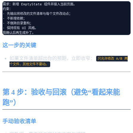
需求：新增 EmptyState 组件并接入当前页面。

约束：

- 先输出将修改的文件清单与每个文件改动点；

- 不新增依赖；

- 不做跨目录重构；

- 保持现有 UI 风格。

这一步的关键
如果文件清单超出你的预期，立即收窄：
只允许修改 A/B 两
个文件，其他文件不要动。
第 4 步：验收与回滚（避免“看起来能
跑”）
手动验收清单