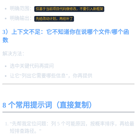
明确范围：
仅基于当前项目代码做修改，不要引入新框架
明确输出：
先给改动计划，再给补丁
3）上下文不足：它不知道你在说哪个文件/哪个函
数
解决方法：
选中关键代码再提问
让它“列出它需要哪些信息”，你再提供
8 个常用提示词（直接复制）
“先帮我定位问题：列 5 个可能原因，按概率排序，再给最
短排查路径。”