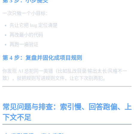
第 3 步：小步提交
一次只做一个小目标：
先让它把 bug 定位清楚
再改最小的代码
再跑一遍验证
第 4 步：复盘并固化成项目规则
你发现 AI 总犯同一类错（比如乱改目录/输出太长/风格不一
致），就把规则写进规则文件，让它下次别再犯。
常见问题与排查：索引慢、回答跑偏、上
下文不足