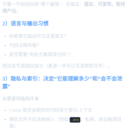
不要一开始就纠结“哪个最强”，先保证：
稳定、可复现、能持
续产出
。
2）语言与输出习惯
你希望它输出中文还是英文？
代码注释风格？
是否需要“先给方案再改代码”？
把这些写成固定指令（更进一步可以写进规则文件）。
3）隐私与索引：决定“它能理解多少”和“会不会泄
露”
你需要明确两件事：
Cursor 是否会把你的代码用于索引/上下文
哪些文件不应该被纳入（例如
、私钥、商业敏感目
.env
录）