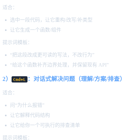
适合：
选中一段代码，让它重构/改写/补类型
让它生成一个函数/组件
提示词模板：
“把这段改成更可读的写法，不改行为”
“给这个函数补齐边界处理，并保留现有 API”
2）
：对话式解决问题（理解/方案/排查）
Cmd+L
适合：
问“为什么报错”
让它解释代码结构
让它给你一个可执行的排查清单
提示词模板：