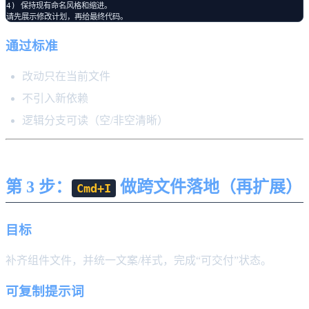
4) 保持现有命名风格和缩进。

通过标准
改动只在当前文件
不引入新依赖
逻辑分支可读（空/非空清晰）
第 3 步：
做跨文件落地（再扩展）
Cmd+I
目标
补齐组件文件，并统一文案/样式，完成“可交付”状态。
可复制提示词