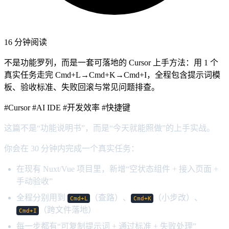
16 分钟阅读
不是功能罗列，而是一套可落地的 Cursor 上手方法：用 1 个
真实任务走完 Cmd+L→Cmd+K→Cmd+I，全程包含提示词模
板、验收标准、失败回滚与常见问题排查。
#Cursor
#AI IDE
#开发效率
#快捷键
这篇不是“功能说明书”，而是“今天就能照做”的上手实战。
你会在 30 分钟内完成一个真实任务：
在现有 Nuxt/Vue 项目里，新增“空状态组件 + 接入页面 +
手动验收”
全程分别用到
（查路）、
（小步改）、
Cmd+L
Cmd+K
（跨文件落地）
Cmd+I
每一步都有“可复制提示词 + 通过标准 + 失败处理”