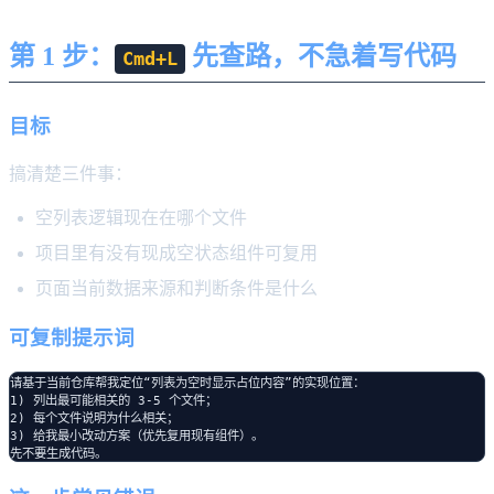
第 1 步：
先查路，不急着写代码
Cmd+L
目标
搞清楚三件事：
空列表逻辑现在在哪个文件
项目里有没有现成空状态组件可复用
页面当前数据来源和判断条件是什么
可复制提示词
请基于当前仓库帮我定位“列表为空时显示占位内容”的实现位置：

1) 列出最可能相关的 3-5 个文件；

2) 每个文件说明为什么相关；

3) 给我最小改动方案（优先复用现有组件）。
