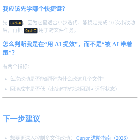
我应该先学哪个快捷键？
先
，因为它最适合小步迭代。能稳定完成 10 次小改动
Cmd+K
后，再把
用于跨文件任务。
Cmd+I
怎么判断我是在“用 AI 提效”，而不是“被 AI 带着
跑”？
看两个指标：
每次改动是否能解释“为什么改这几个文件”
回滚成本是否低（出错时能快速回到可运行状态）
下一步建议
想要更深入控制多文件改动：
Cursor 进阶指南（2026）