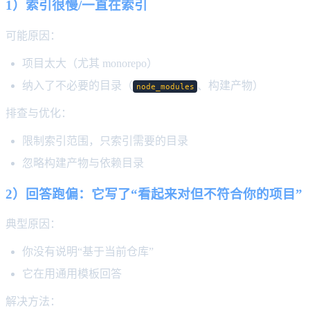
1）索引很慢/一直在索引
可能原因：
项目太大（尤其 monorepo）
纳入了不必要的目录（
、构建产物）
node_modules
排查与优化：
限制索引范围，只索引需要的目录
忽略构建产物与依赖目录
2）回答跑偏：它写了“看起来对但不符合你的项目”
典型原因：
你没有说明“基于当前仓库”
它在用通用模板回答
解决方法：