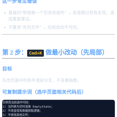
这一步常见错误
直接问“帮我做一个空状态组件” → 容易跳过现有实现，造
成重复建设。
不要求“先列文件” → 后续改动不可控。
第 2 步：
做最小改动（先局部）
Cmd+K
目标
先改页面中的条件渲染分支，不急着抽象。
可复制提示词（选中页面相关代码后）
仅修改当前选中代码：

1) 当列表为空时渲染 EmptyState；

2) 不改变现有数据获取逻辑；

3) 不修改其他文件；
