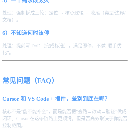
5）一个需求改太久
处理：强制拆成三轮：定位 → 核心逻辑 → 收尾（类型/边界/
文档）。
6）不知道何时该停
处理：提前写 DoD（完成标准），满足即停，不做“顺手优
化”。
常见问题（FAQ）
Cursor 和 VS Code + 插件，差别到底在哪？
核心不是“能不能补全”，而是能否把“查路→改动→验证”做成
闭环。Cursor 在这条链路上更顺滑，但是否高效取决于你能否
控制范围。