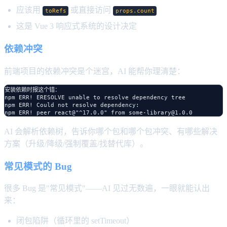
应该用
或直接访问
toRefs
props.count
这是 Vue 3 响应式系统的设计决定
依赖冲突
前端项目的依赖冲突是个迷宫，AI 能帮你理清楚：
安装依赖时报这个错：

npm ERR! ERESOLVE unable to resolve dependency tree

npm ERR! Could not resolve dependency:

AI 会解析依赖树，告诉你哪个包和哪个包冲突、有哪些解决
方案（升级/降级/强制覆盖/找替代库）。
常见模式的 Bug
很多 Bug 是"常见模式"——AI 见过无数遍，一眼就能认出
来：
闭包陷阱（循环里的 setTimeout）