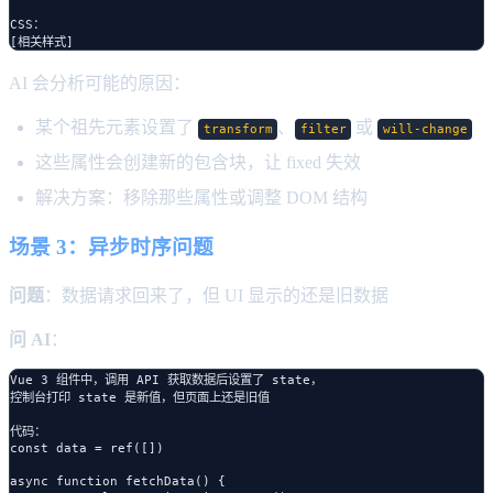
CSS：

AI 会分析可能的原因：
某个祖先元素设置了
、
或
transform
filter
will-change
这些属性会创建新的包含块，让 fixed 失效
解决方案：移除那些属性或调整 DOM 结构
场景 3：异步时序问题
问题
：数据请求回来了，但 UI 显示的还是旧数据
问 AI
：
Vue 3 组件中，调用 API 获取数据后设置了 state，

控制台打印 state 是新值，但页面上还是旧值

代码：

const data = ref([])

async function fetchData() {
