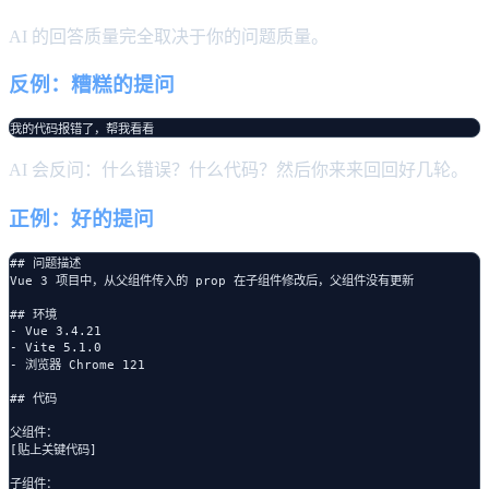
AI 的回答质量完全取决于你的问题质量。
反例：糟糕的提问
AI 会反问：什么错误？什么代码？然后你来来回回好几轮。
正例：好的提问
## 问题描述

Vue 3 项目中，从父组件传入的 prop 在子组件修改后，父组件没有更新

## 环境

- Vue 3.4.21

- Vite 5.1.0

- 浏览器 Chrome 121

## 代码

父组件：

[贴上关键代码]

子组件：
