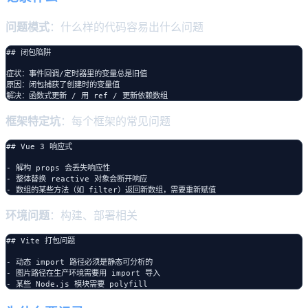
问题模式
：什么样的代码容易出什么问题
## 闭包陷阱

症状：事件回调/定时器里的变量总是旧值

原因：闭包捕获了创建时的变量值

框架特定坑
：每个框架的常见问题
## Vue 3 响应式

- 解构 props 会丢失响应性

- 整体替换 reactive 对象会断开响应

环境问题
：构建、部署相关
## Vite 打包问题

- 动态 import 路径必须是静态可分析的

- 图片路径在生产环境需要用 import 导入
