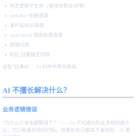
状态更新不生效（直接改数组/对象）
useEffect 依赖遗漏
事件监听没清理
async/await 错误处理遗漏
跨域问题
时区/日期格式问题
这些"经典坑"，AI 的命中率非常高。
AI 不擅长解决什么？
业务逻辑错误
"为什么订单金额算错了？"——AI 不知道你的业务规则是什
么，它只能看你给的代码。如果你自己都说不清规则，AI 更