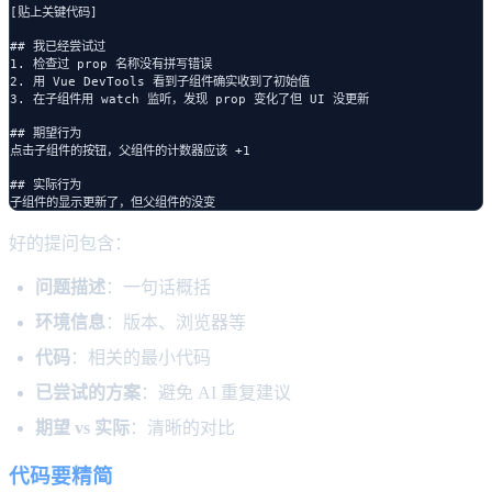
[贴上关键代码]

## 我已经尝试过

1. 检查过 prop 名称没有拼写错误

2. 用 Vue DevTools 看到子组件确实收到了初始值

3. 在子组件用 watch 监听，发现 prop 变化了但 UI 没更新

## 期望行为

点击子组件的按钮，父组件的计数器应该 +1

## 实际行为

好的提问包含：
问题描述
：一句话概括
环境信息
：版本、浏览器等
代码
：相关的最小代码
已尝试的方案
：避免 AI 重复建议
期望 vs 实际
：清晰的对比
代码要精简