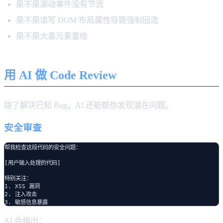
是不是滚动事件没有节流
是不是读写 DOM 布局属性导致强制回流
是不是大量元素重绘
用 AI 做 Code Review
除了解决已知 Bug，AI 还能帮你发现潜在问题。
安全审查
帮我检查这段代码的安全问题：

[用户输入处理的代码]

特别关注：

1. XSS 漏洞

2. 注入攻击

AI 会指出：