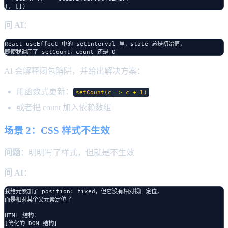
问 AI
：
React useEffect 中的 setInterval 里，state 总是初始值，

AI 会解释闭包陷阱，并给出解决方案：
用函数式更新：
setCount(c => c + 1)
或者把 count 加入依赖数组
场景 2：CSS 样式不生效
问题
：明明写了样式，但就是不生效
问 AI
：
我给元素加了 position: fixed，但它没有相对视口定位，

而是相对某个父元素定位了

HTML 结构：

[简化的 DOM 结构]
