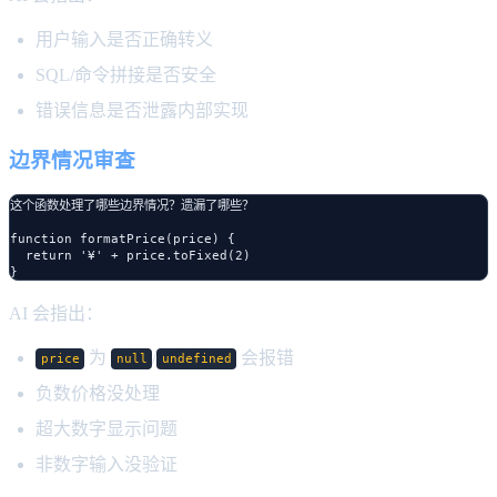
用户输入是否正确转义
SQL/命令拼接是否安全
错误信息是否泄露内部实现
边界情况审查
这个函数处理了哪些边界情况？遗漏了哪些？

function formatPrice(price) {

  return '¥' + price.toFixed(2)

AI 会指出：
为
/
会报错
price
null
undefined
负数价格没处理
超大数字显示问题
非数字输入没验证