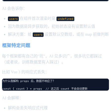
AI 会告诉你：
在组件首次渲染时是
users
undefined
因为数据是异步获取的，初始状态没有设置默认值
解决方案：给
设置默认空数组，或在 map 前做判断
users
框架特定问题
每个框架都有自己的"坑"，AI 见多识广，很多坑它都踩过
（或者说，训练数据里有人踩过）。
比如 Vue 3 的响应式丢失：
为什么我解构 props 后，数据不响应了？

AI 会解释：
解构会丢失响应式代理