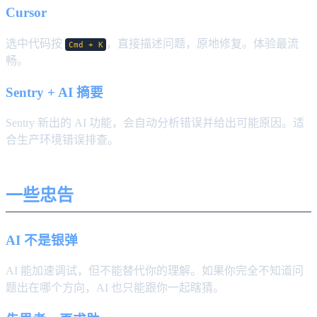
Cursor
选中代码按
，直接描述问题，原地修复。体验最流
Cmd + K
畅。
Sentry + AI 摘要
Sentry 新出的 AI 功能，会自动分析错误并给出可能原因。适
合生产环境错误排查。
一些忠告
AI 不是银弹
AI 能加速调试，但不能替代你的理解。如果你完全不知道问
题出在哪个方向，AI 也只能跟你一起瞎猜。