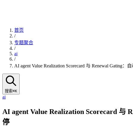
首页
/
专题聚合
/
ai
/
AI agent Value Realization Scorecard 与 
搜索
⌘K
ai
AI agent Value Realization 
停