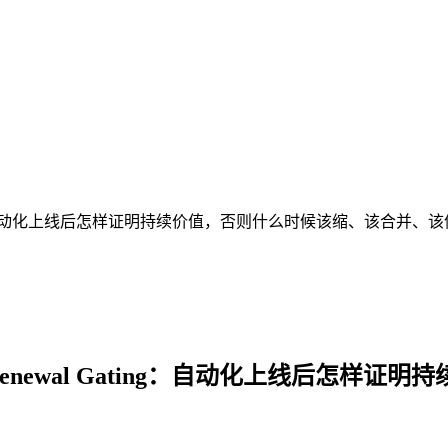
Renewal Gating：自动化上线后怎样证明持续价值，否则什么时候该缩、该合并、
Scorecard 与 Renewal Gating：自动