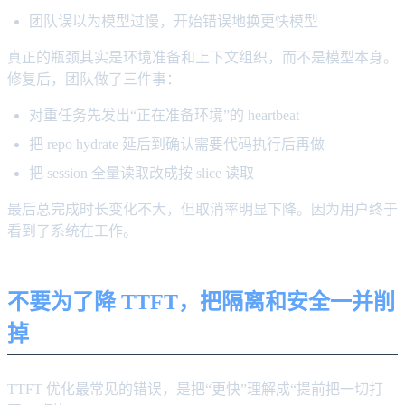
团队误以为模型过慢，开始错误地换更快模型
真正的瓶颈其实是环境准备和上下文组织，而不是模型本身。
修复后，团队做了三件事：
对重任务先发出“正在准备环境”的 heartbeat
把 repo hydrate 延后到确认需要代码执行后再做
把 session 全量读取改成按 slice 读取
最后总完成时长变化不大，但取消率明显下降。因为用户终于
看到了系统在工作。
不要为了降 TTFT，把隔离和安全一并削
掉
TTFT 优化最常见的错误，是把“更快”理解成“提前把一切打