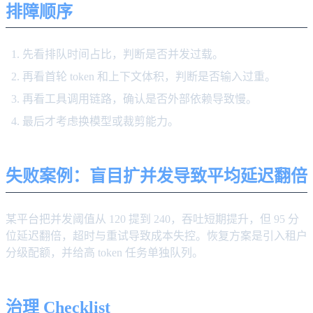
排障顺序
先看排队时间占比，判断是否并发过载。
再看首轮 token 和上下文体积，判断是否输入过重。
再看工具调用链路，确认是否外部依赖导致慢。
最后才考虑换模型或裁剪能力。
失败案例：盲目扩并发导致平均延迟翻倍
某平台把并发阈值从 120 提到 240，吞吐短期提升，但 95 分
位延迟翻倍，超时与重试导致成本失控。恢复方案是引入租户
分级配额，并给高 token 任务单独队列。
治理 Checklist