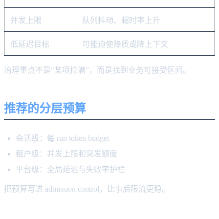
并发上限
队列抖动、超时率上升
低延迟目标
可能迫使降质或降上下文
治理重点不是“某项拉满”，而是找到业务可接受区间。
推荐的分层预算
会话级：每 run token budget
租户级：并发上限和突发额度
平台级：全局延迟与失败率护栏
把预算写进 admission control，比事后限流更稳。