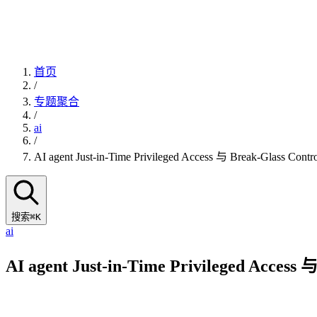
首页
/
专题聚合
/
ai
/
AI agent Just-in-Time Privileged Access 与
搜索
⌘K
ai
AI agent Just-in-Time Privile