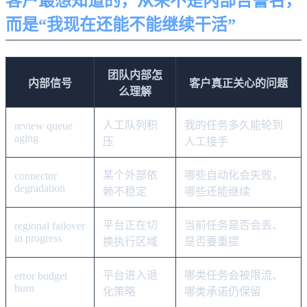
客户最想知道的，从来不是内部告警名，
而是“我现在还能不能继续干活”
团队内部怎
内部信号
客户真正关心的问题
么理解
人工队列积
我的任务多久能轮到
review queue
aging
压
人工接手
某个外部依
哪些自动化会失败，
connector
degradation
赖不稳定
哪些还能继续
平台正在切
当前任务是否会丢、
regional failover
in progress
换执行区域
是否要重提
平台进入退
哪类任务会被限流、
error budget
burn
化策略
哪类承诺仍保留