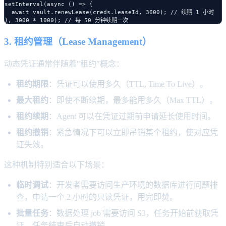
setInterval(async () => {

  await vault.renewLease(creds.leaseId, 3600); // 续期 1 小时

3. 租约管理（Lease Management）
动态凭证通常伴随着"租约"概念：
租约期限
：凭证可以使用多久（TTL, Time To Live）。
最大租约
：即使不断续期，最多能用多久（Max TTL）。
租约续期
：Agent 可以在凭证过期前申请延长使用时间。
租约撤销
：紧急情况下可以立即吊销某个租约，使对应凭
证失效。
这种机制特别适合以下场景：
临时调试
：开发者需要访问生产环境的数据库进行问题排
查，申请一个 2 小时的只读凭证，用完即焚。
批量任务
：数据处理 job 需要访问 S3，任务开始前获取凭
证，任务结束后自动撤销。