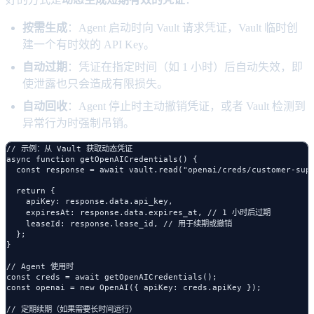
按需生成
：Agent 启动时向 Vault 请求凭证，Vault 临时创
建一个有时效的 API Key。
自动过期
：凭证在指定时间（如 1 小时）后自动失效，即
使泄露也只会造成有限损失。
自动回收
：Agent 停止时主动撤销凭证，或者 Vault 检测到
异常行为时强制吊销。
// 示例：从 Vault 获取动态凭证

async function getOpenAICredentials() {

  const response = await vault.read("openai/creds/customer-supp
  return {

    apiKey: response.data.api_key,

    expiresAt: response.data.expires_at, // 1 小时后过期

    leaseId: response.lease_id, // 用于续期或撤销

  };

}

// Agent 使用时

const creds = await getOpenAICredentials();

const openai = new OpenAI({ apiKey: creds.apiKey });

// 定期续期（如果需要长时间运行）
