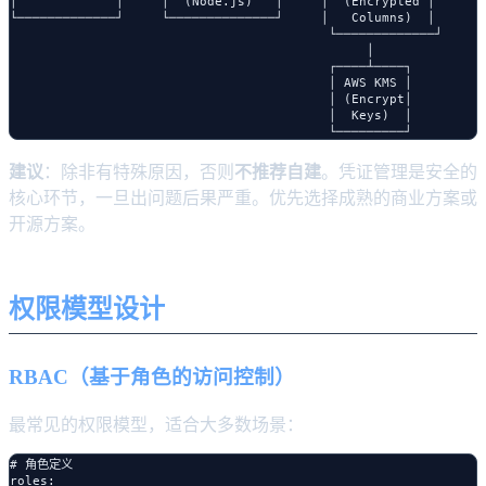
│             │     │  (Node.js)   │     │  (Encrypted │

└─────────────┘     └──────────────┘     │   Columns)  │

                                          └─────────────┘

                                               │

                                          ┌────┴────┐

                                          │ AWS KMS │

                                          │ (Encrypt│

                                          │  Keys)  │

建议
：除非有特殊原因，否则
不推荐自建
。凭证管理是安全的
核心环节，一旦出问题后果严重。优先选择成熟的商业方案或
开源方案。
权限模型设计
RBAC（基于角色的访问控制）
最常见的权限模型，适合大多数场景：
# 角色定义

roles:
