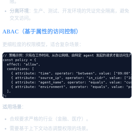
限。
分离环境
：生产、测试、开发环境的凭证完全隔离，避免
交叉访问。
ABAC（基于属性的访问控制）
更细粒度的权限模型，适合复杂场景：
// 策略示例：只有在工作时间、从办公网络、由特定 agent 发起的请求才能访问生产凭
const policy = {

  effect: "allow",

  conditions: [

    { attribute: "time", operator: "between", value: ["09:00", 
    { attribute: "source_ip", operator: "in_cidr", value: ["10.
    { attribute: "agent_name", operator: "equals", value: "cust
    { attribute: "environment", operator: "equals", value: "pro
  ],

适用场景
：
合规要求严格的行业（金融、医疗）。
需要基于上下文动态调整权限的场景。