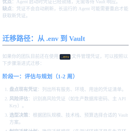
优点
：Agent 启动时凭证已经就绪，无需等待 Vault 响应。
缺点
：凭证不会自动刷新，长运行的 Agent 可能需要重启才能
获取新凭证。
迁移路径：从 .env 到 Vault
如果你的团队目前还在使用
文件管理凭证，可以按照以
.env
下步骤渐进式迁移：
阶段一：评估与规划（1-2 周）
盘点现有凭证
：列出所有服务、环境、用途的凭证清单。
风险评估
：识别高风险凭证（如生产数据库密码、主 API
Key）。
选型决策
：根据团队规模、技术栈、预算选择合适的 Vault
方案。