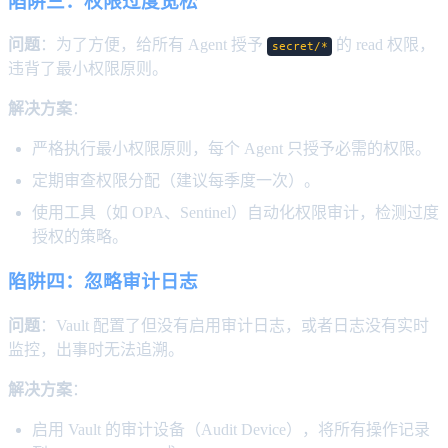
陷阱三：权限过度宽松
问题
：为了方便，给所有 Agent 授予
的 read 权限，
secret/*
违背了最小权限原则。
解决方案
：
严格执行最小权限原则，每个 Agent 只授予必需的权限。
定期审查权限分配（建议每季度一次）。
使用工具（如 OPA、Sentinel）自动化权限审计，检测过度
授权的策略。
陷阱四：忽略审计日志
问题
：Vault 配置了但没有启用审计日志，或者日志没有实时
监控，出事时无法追溯。
解决方案
：
启用 Vault 的审计设备（Audit Device），将所有操作记录