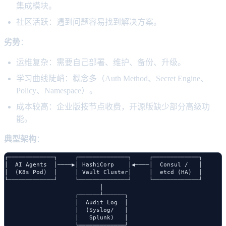
集成模块。
社区活跃：遇到问题容易找到解决方案。
劣势
：
运维复杂：需要自己部署、维护、备份、升级。
学习曲线陡峭：概念多（Auth Method、Secret Engine、
Policy、Namespace）。
成本较高：企业版按节点收费，开源版缺少部分高级功
能。
典型架构
：
┌─────────────┐     ┌──────────────┐     ┌─────────────┐

│  AI Agents  │────▶│ HashiCorp    │◀────│  Consul /   │

│  (K8s Pod)  │     │ Vault Cluster│     │  etcd (HA)  │

└─────────────┘     └──────────────┘     └─────────────┘

                           │

                    ┌──────┴──────┐

                    │  Audit Log  │

                    │  (Syslog/   │

                    │   Splunk)   │
