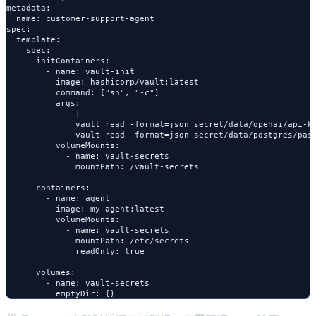
metadata:

  name: customer-support-agent

spec:

  template:

    spec:

      initContainers:

        - name: vault-init

          image: hashicorp/vault:latest

          command: ["sh", "-c"]

          args:

            - |

              vault read -format=json secret/data/openai/api-ke
              vault read -format=json secret/data/postgres/pass
          volumeMounts:

            - name: vault-secrets

              mountPath: /vault-secrets

      containers:

        - name: agent

          image: my-agent:latest

          volumeMounts:

            - name: vault-secrets

              mountPath: /etc/secrets

              readOnly: true

      volumes:

        - name: vault-secrets
