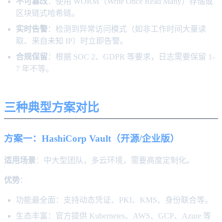
不可篡改
：使用 WORM（Write Once Read Many）存储或
区块链式哈希链。
实时告警
：检测到异常访问模式（如非工作时间大量读
取、来自未知 IP）时立即告警。
合规保留
：根据 SOC 2、GDPR 等要求，日志需要保留 1-
7 年不等。
三种典型方案对比
方案一：HashiCorp Vault（开源/企业版）
适用场景
：中大型团队，多云环境，需要高度定制化。
优势
：
功能最全面：支持动态凭证、PKI、KMS、身份联合等。
生态丰富：官方提供 Kubernetes、AWS、GCP、Azure 等