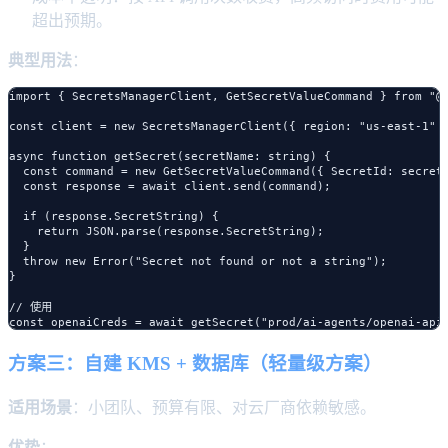
超出预期。
典型用法
：
import { SecretsManagerClient, GetSecretValueCommand } from "@a
const client = new SecretsManagerClient({ region: "us-east-1" }
async function getSecret(secretName: string) {

  const command = new GetSecretValueCommand({ SecretId: secretN
  const response = await client.send(command);

  if (response.SecretString) {

    return JSON.parse(response.SecretString);

  }

  throw new Error("Secret not found or not a string");

}

// 使用

方案三：自建 KMS + 数据库（轻量级方案）
适用场景
：小团队、预算有限、对云厂商依赖敏感。
优势
：