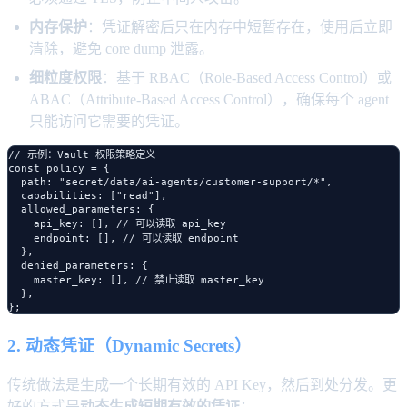
内存保护
：凭证解密后只在内存中短暂存在，使用后立即
清除，避免 core dump 泄露。
细粒度权限
：基于 RBAC（Role-Based Access Control）或
ABAC（Attribute-Based Access Control），确保每个 agent
只能访问它需要的凭证。
// 示例：Vault 权限策略定义

const policy = {

  path: "secret/data/ai-agents/customer-support/*",

  capabilities: ["read"],

  allowed_parameters: {

    api_key: [], // 可以读取 api_key

    endpoint: [], // 可以读取 endpoint

  },

  denied_parameters: {

    master_key: [], // 禁止读取 master_key

  },

2. 动态凭证（Dynamic Secrets）
传统做法是生成一个长期有效的 API Key，然后到处分发。更
好的方式是
动态生成短期有效的凭证
：