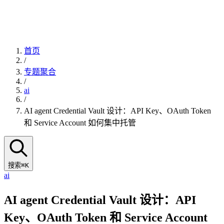
首页
/
专题聚合
/
ai
/
AI agent Credential Vault 设计：API Key、OAuth Token
和 Service Account 如何集中托管
搜索
⌘K
ai
AI agent Credential Vault 设计：API
Key、OAuth Token 和 Service Account