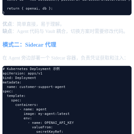
  return { openai, db };

优点
：简单直接，易于理解。
缺点
：Agent 代码与 Vault 耦合，切换方案时需要修改代码。
模式二：Sidecar 代理
在 Agent 旁边部署一个 Sidecar 容器，负责凭证获取和注入：
# Kubernetes Deployment 示例

apiVersion: apps/v1

kind: Deployment

metadata:

  name: customer-support-agent

spec:

  template:

    spec:

      containers:

        - name: agent

          image: my-agent:latest

          env:

            - name: OPENAI_API_KEY

              valueFrom:

                secretKeyRef:
