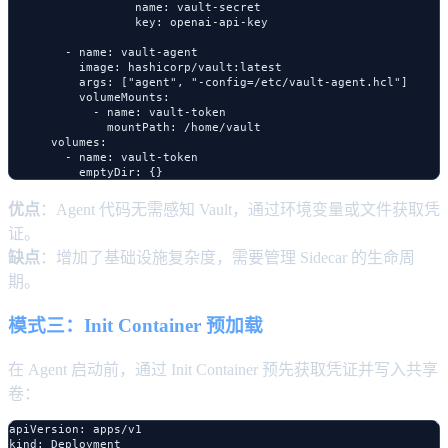
                  name: vault-secret

                  key: openai-api-key

        - name: vault-agent

          image: hashicorp/vault:latest

          args: ["agent", "-config=/etc/vault-agent.hcl"]

          volumeMounts:

            - name: vault-token

              mountPath: /home/vault

      volumes:

        - name: vault-token

优点
：Agent 代码无需感知 Vault，通过环境变量或文件获取凭
证。
缺点
：增加了基础设施复杂度，需要管理 Sidecar 的生命周
期。
模式三：Init Container 预加载
在 Agent 启动前，通过 Init Container 预先获取凭证并写入共享
卷：
apiVersion: apps/v1

kind: Deployment
