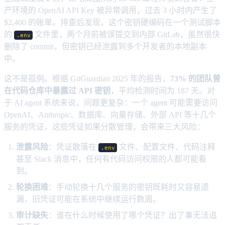
产环境的 OpenAI API Key 被异常调用，过去 3 小时内产生了
$2,400 的账单。排查后发现，这个密钥硬编码在一个测试脚本
的
文件里，两个月前被误提交到内部 GitLab，虽然很快
.env
删除了 commit，但密钥已经泄露到多个开发者的本地副本
中。
这不是孤例。根据 GitGuardian 2025 年的报告，
73% 的团队曾
在代码仓库中暴露过 API 密钥
，平均检测时间为 187 天。对
于 AI agent 系统来说，问题更复杂：一个 agent 可能需要访问
OpenAI、Anthropic、数据库、向量存储、外部 API 等十几个
服务的凭证，这些凭证如果分散管理，会带来三大风险：
泄露风险
：凭证散落在
文件、配置文件、代码注释
.env
甚至 Slack 消息中，任何有代码访问权限的人都可能看
到。
轮换困难
：手动轮换十几个服务的密钥既耗时又容易遗
漏，旧凭证可能在系统中继续运行数周。
审计缺失
：谁在什么时候使用了哪个凭证？出了事无法追