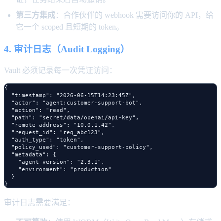
第三方集成
：合作伙伴的 webhook 需要访问你的 API，给
它一个 scoped 且短期的 token。
4. 审计日志（Audit Logging）
Vault 必须记录每一次凭证访问：
{

  "timestamp": "2026-06-15T14:23:45Z",

  "actor": "agent:customer-support-bot",

  "action": "read",

  "path": "secret/data/openai/api-key",

  "remote_address": "10.0.1.42",

  "request_id": "req_abc123",

  "auth_type": "token",

  "policy_used": "customer-support-policy",

  "metadata": {

    "agent_version": "2.3.1",

    "environment": "production"

  }

审计日志需要满足：