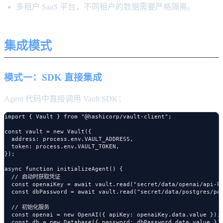
多租户 SaaS 平台，不同租户的数据需要严格隔离。
集成模式
模式一：SDK 直接集成
Agent 代码中直接调用 Vault SDK：
import { Vault } from "@hashicorp/vault-client";

const vault = new Vault({

  address: process.env.VAULT_ADDRESS,

  token: process.env.VAULT_TOKEN,

});

async function initializeAgent() {

  // 启动时获取凭证

  const openaiKey = await vault.read("secret/data/openai/api-ke
  const dbPassword = await vault.read("secret/data/postgres/pas
  // 初始化服务

  const openai = new OpenAI({ apiKey: openaiKey.data.value });

  const db = new Database({ password: dbPassword.data.value });