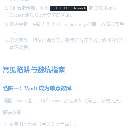
Git 历史清理
：使用
或 BFG Repo-
git filter-branch
Cleaner 清除 Git 历史中的凭证。
文档更新
：更新开发文档、onboarding 指南、故障排查手
册。
培训团队
：组织培训会议，确保所有开发者了解新的凭证
管理流程。
常见陷阱与避坑指南
陷阱一：Vault 成为单点故障
问题
：Vault 挂了，所有 Agent 都无法获取凭证，系统瘫痪。
解决方案
：
部署 HA 集群（至少 3 个节点）。