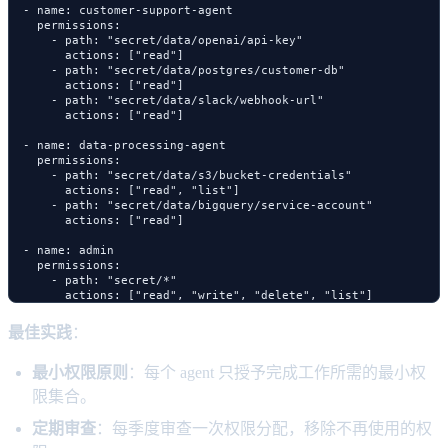
  - name: customer-support-agent

    permissions:

      - path: "secret/data/openai/api-key"

        actions: ["read"]

      - path: "secret/data/postgres/customer-db"

        actions: ["read"]

      - path: "secret/data/slack/webhook-url"

        actions: ["read"]

  - name: data-processing-agent

    permissions:

      - path: "secret/data/s3/bucket-credentials"

        actions: ["read", "list"]

      - path: "secret/data/bigquery/service-account"

        actions: ["read"]

  - name: admin

    permissions:

      - path: "secret/*"

最佳实践
：
最小权限原则
：每个 agent 只授予完成工作所需的最小权
限集合。
定期审查
：每季度审查一次权限分配，移除不再使用的权