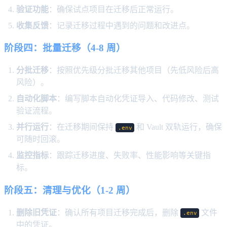
验证功能
：确保试点项目在迁移后正常运行。
收集反馈
：记录迁移过程中遇到的问题和改进点。
阶段四：批量迁移（4-8 周）
分批迁移
：按照优先级分批迁移其他项目（先低风险后高
风险）。
自动化脚本
：编写脚本自动化凭证导入、代码修改、测试
验证流程。
并行运行
：在迁移期间保持
和 Vault 双轨运行，确保
.env
可随时回滚。
监控指标
：跟踪迁移进度、失败率、性能影响等关键指
标。
阶段五：清理与优化（1-2 周）
删除旧凭证
：确认所有项目迁移完成后，删除
文件
.env
中的凭证。