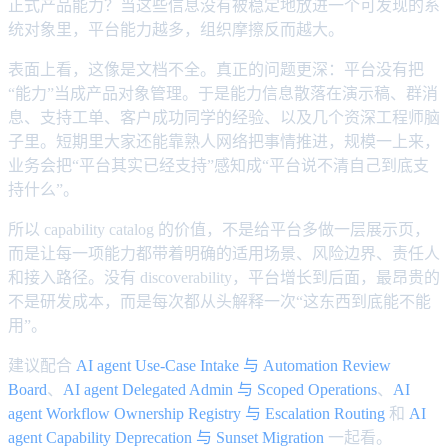
正式产品能力？当这些信息没有被稳定地放进一个可发现的系
统对象里，平台能力越多，组织摩擦反而越大。
表面上看，这像是文档不全。真正的问题更深：平台没有把
“能力”当成产品对象管理。于是能力信息散落在演示稿、群消
息、支持工单、客户成功同学的经验、以及几个资深工程师脑
子里。短期里大家还能靠熟人网络把事情推进，规模一上来，
业务会把“平台其实已经支持”感知成“平台说不清自己到底支
持什么”。
所以 capability catalog 的价值，不是给平台多做一层展示页，
而是让每一项能力都带着明确的适用场景、风险边界、责任人
和接入路径。没有 discoverability，平台增长到后面，最昂贵的
不是研发成本，而是每次都从头解释一次“这东西到底能不能
用”。
建议配合
AI agent Use-Case Intake 与 Automation Review
Board
、
AI agent Delegated Admin 与 Scoped Operations
、
AI
agent Workflow Ownership Registry 与 Escalation Routing
和
AI
agent Capability Deprecation 与 Sunset Migration
一起看。