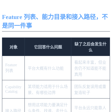
Feature 列表、能力目录和接入路径，不
是同一件事
缺了之后会发生什
对象
它回答什么问题
么
看起来丰富，但业
Feature
平台大概有什么功能
务仍不知道能不能
列表
真用
某项能力适用于什么场
团队反复误用或重
Capability
Catalog
景、有哪些边界
复造轮子
想用这项能力要满足什
平台永远只能靠人
接入路径
么条件、找谁、走什么