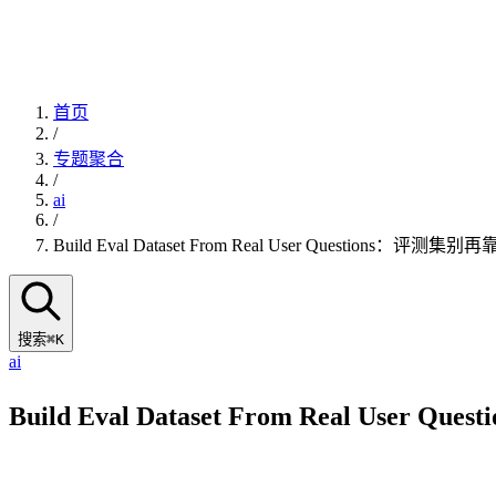
首页
/
专题聚合
/
ai
/
Build Eval Dataset From Real User Questions：评测集
搜索
⌘K
ai
Build Eval Dataset From Real Use