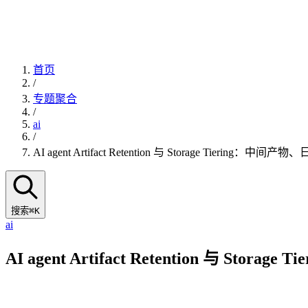
首页
/
专题聚合
/
ai
/
AI agent Artifact Retention 与 Storage Tie
搜索
⌘K
ai
AI agent Artifact Retention 与