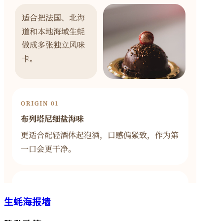
生蚝海报墙